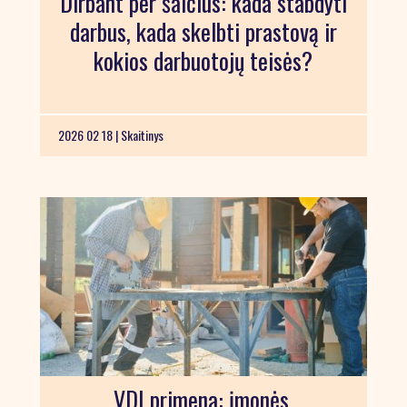
Dirbant per šalčius: kada stabdyti
darbus, kada skelbti prastovą ir
kokios darbuotojų teisės?
2026 02 18 |
Skaitinys
VDI primena: įmonės,