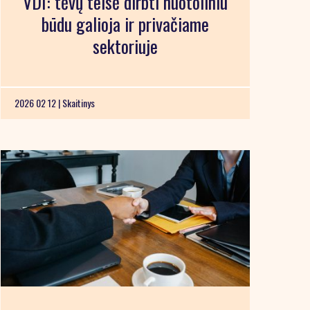
VDI: tėvų teisė dirbti nuotoliniu
būdu galioja ir privačiame
sektoriuje
2026 02 12 |
Skaitinys