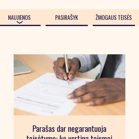
NAUJIENOS
PASIRAŠYK
ŽMOGAUS TEISĖS
Parašas dar negarantuoja
teisėtumo: ką vertina teismai