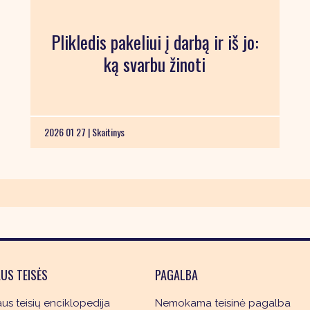
Plikledis pakeliui į darbą ir iš jo:
ką svarbu žinoti
2026 01 27 |
Skaitinys
US TEISĖS
PAGALBA
s teisių enciklopedija
Nemokama teisinė pagalba