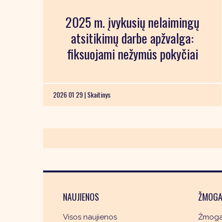
2025 m. įvykusių nelaimingų
atsitikimų darbe apžvalga:
fiksuojami nežymūs pokyčiai
2026 01 29 |
Skaitinys
NAUJIENOS
ŽMOGA
Visos naujienos
Žmogau