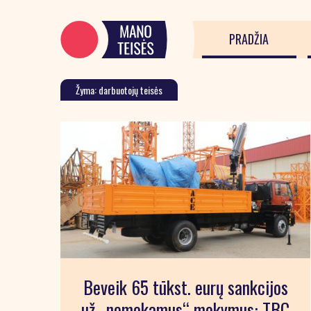
PRADŽIA
Žyma: darbuotojų teisės
Beveik 65 tūkst. eurų sankcijos
už „nemokamus“ mokymus: TBC