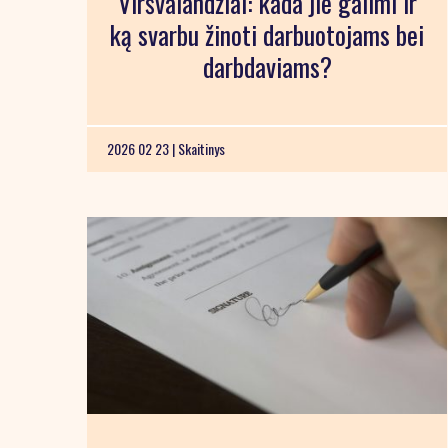
Viršvalandžiai: kada jie galimi ir
ką svarbu žinoti darbuotojams bei
darbdaviams?
2026 02 23 |
Skaitinys