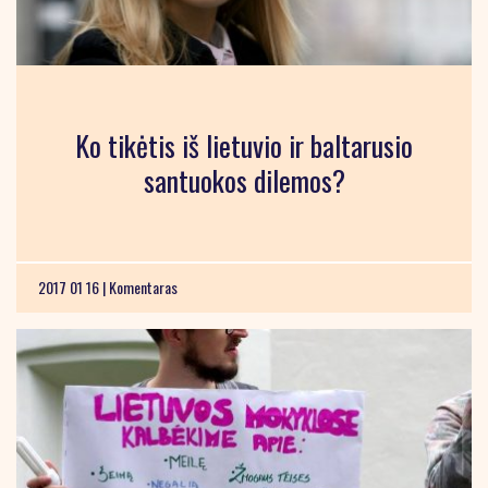
Ko tikėtis iš lietuvio ir baltarusio
santuokos dilemos?
2017 01 16 |
Komentaras