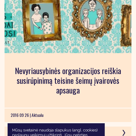
Nevyriausybinės organizacijos reiškia
susirūpinimą teisine šeimų įvairovės
apsauga
2016 09 26 |
Aktualu
Mūsų svetainė naudoja slapukus (angl. cookies)
paslaugų veikimui užtikrinti, Jūsų patirties