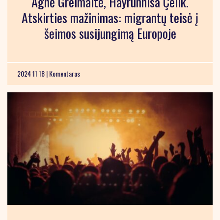
Agnė Greimaitė, Hayrünnisa Çelik.
Atskirties mažinimas: migrantų teisė į
šeimos susijungimą Europoje
2024 11 18 |
Komentaras