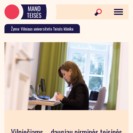
Žyma: Vilniaus universiteto Teisės klinika
Vilniečiams – daugiau pirminės teisinės