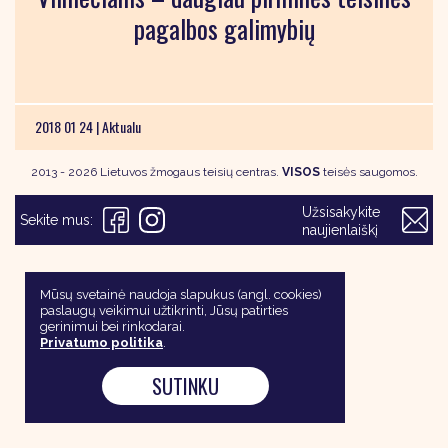
pagalbos galimybių
2018 01 24 |
Aktualu
2013 - 2026 Lietuvos žmogaus teisių centras.
VISOS
teisės saugomos.
Užsisakykite
Sekite mus:
naujienlaiškį
Mūsų svetainė naudoja slapukus (angl. cookies)
paslaugų veikimui užtikrinti, Jūsų patirties
gerinimui bei rinkodarai.
Privatumo politika
.
SUTINKU