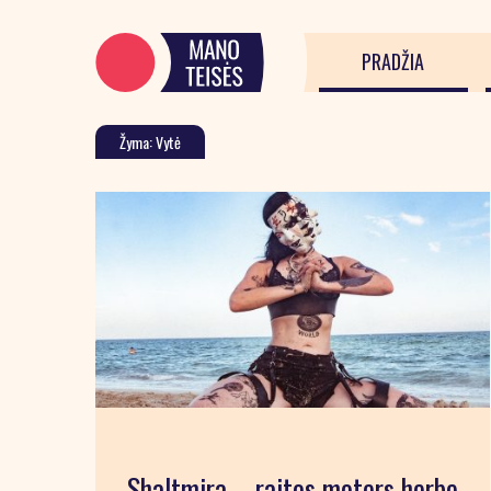
PRADŽIA
Žyma: Vytė
Shaltmira – raitos moters herbe