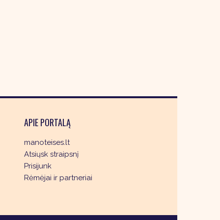
APIE PORTALĄ
manoteises.lt
Atsiųsk straipsnį
Prisijunk
Rėmėjai ir partneriai