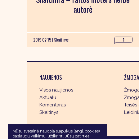
autorė
2019 02 15 |
Skaitinys
1
NAUJIENOS
ŽMOGA
Visos naujienos
Žmogau
Aktualu
Žmogau
Komentaras
Teisės 
Skaitinys
Leidini
Mūsų svetainė naudoja slapukus (angl. cookies)
paslaugų veikimui užtikrinti, Jūsų patirties