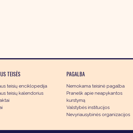
US TEISĖS
PAGALBA
s teisių enciklopedija
Nemokama teisinė pagalba
s teisių kalendorius
Pranešk apie neapykantos
aktai
kurstymą
ai
Valstybės institucijos
Nevyriausybinės organizacijos