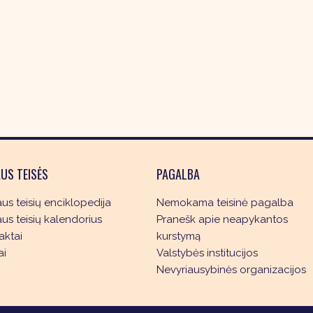
US TEISĖS
PAGALBA
s teisių enciklopedija
Nemokama teisinė pagalba
s teisių kalendorius
Pranešk apie neapykantos
aktai
kurstymą
ai
Valstybės institucijos
Nevyriausybinės organizacijos