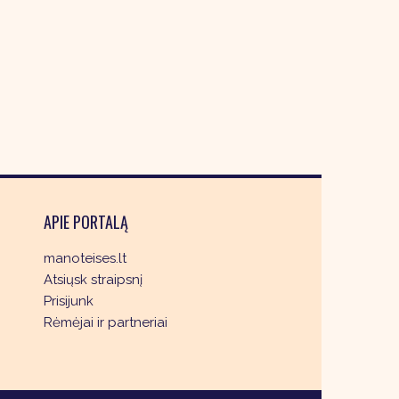
APIE PORTALĄ
manoteises.lt
Atsiųsk straipsnį
Prisijunk
Rėmėjai ir partneriai