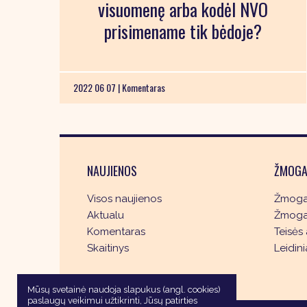
visuomenę arba kodėl NVO
prisimename tik bėdoje?
2022 06 07 |
Komentaras
NAUJIENOS
ŽMOGA
Visos naujienos
Žmogau
Aktualu
Žmogau
Komentaras
Teisės 
Skaitinys
Leidini
Mūsų svetainė naudoja slapukus (angl. cookies)
paslaugų veikimui užtikrinti, Jūsų patirties