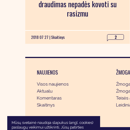
draudimas nepadės kovoti su
rasizmu
2018 07 27 |
Skaitinys
2
NAUJIENOS
ŽMOGA
Visos naujienos
Žmogau
Aktualu
Žmogau
Komentaras
Teisės 
Skaitinys
Leidini
Mūsų svetainė naudoja slapukus (angl. cookies)
paslaugų veikimui užtikrinti, Jūsų patirties