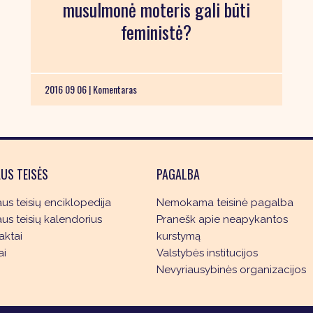
musulmonė moteris gali būti
feministė?
2016 09 06 |
Komentaras
US TEISĖS
PAGALBA
s teisių enciklopedija
Nemokama teisinė pagalba
s teisių kalendorius
Pranešk apie neapykantos
aktai
kurstymą
ai
Valstybės institucijos
Nevyriausybinės organizacijos