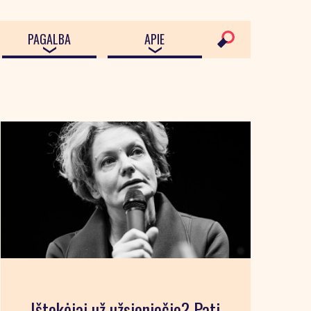
PAGALBA
APIE
Ištekėjai už užsieniečio? Pati