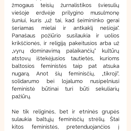
žmogaus teisių žurnalistikos šviesulių
viešoje erdvėje prilygino musulmonę
šuniui, kuris „už tai, kad šeimininko gerai
šeriamas mielai ir antkaklį nešioja“.
Panašaus požiūrio susilaukia ir uolios
krikščionės, ir religiją pakeitusios arba už
„vyrų dominavimą palaikančių“ kultūrų
atstovų ištekėjusios tautietės, kurioms
baltosios feministės taip pat atsuka
nugarą. Anot šių feminisčių, „tikroji“,
solidarumo bei lojalumo nusipelniusi
feministė būtinai turi būti sekuliarių
pažiūrų.
Ne tik religinės, bet ir etninės grupės
sulaukia baltųjų feminisčių strėlių. Štai
kitos feministės, pretenduojančios į