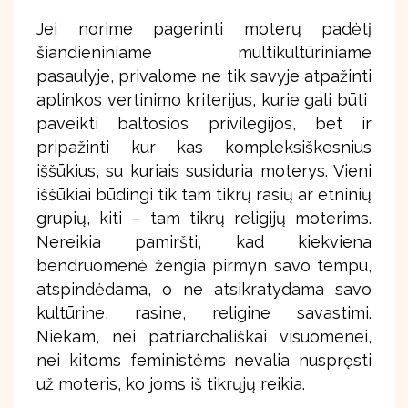
Jei norime pagerinti moterų padėtį
šiandieniniame multikultūriniame
pasaulyje, privalome ne tik savyje atpažinti
aplinkos vertinimo kriterijus, kurie gali būti
paveikti baltosios privilegijos, bet ir
pripažinti kur kas kompleksiškesnius
iššūkius, su kuriais susiduria moterys. Vieni
iššūkiai būdingi tik tam tikrų rasių ar etninių
grupių, kiti – tam tikrų religijų moterims.
Nereikia pamiršti, kad kiekviena
bendruomenė žengia pirmyn savo tempu,
atspindėdama, o ne atsikratydama savo
kultūrine, rasine, religine savastimi.
Niekam, nei patriarchališkai visuomenei,
nei kitoms feministėms nevalia nuspręsti
už moteris, ko joms iš tikrųjų reikia.