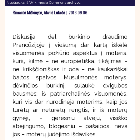
Nuotrauka iš Wikimedia Commons archyvo.
Rimantė Miškinytė, Akvilė Lukošė
|
2016 09 06
Diskusija dėl burkinio draudimo
Prancūzijoje į viešumą dar kartą iškėlė
visuomenės požiūrio aspektus į moteris,
kurių kilmė – ne europietiška, tikėjimas –
ne krikščioniškas ir oda – ne kaukaziškai
baltos spalvos. Musulmonės moterys,
dėvinčios burkinį, sulaukė dvigubos
bausmės: iš patriarchalinės visuomenės,
kuri vis dar nurodinėja moterims, kaip jos
turėtų ar neturėtų rengtis, ir iš moterų
gynėjų – geresniu atveju, visiško
abejingumo, blogesniu – pašaipos, neva
jos – moterų judėjimo išdavikės.