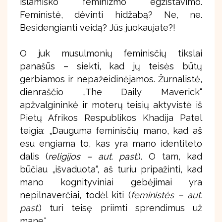
islamiško feminizmo egzistavimo.
Feministė, dėvinti hidžabą? Ne, ne.
Besidengianti veidą? Jūs juokaujate?!
O juk musulmonių feminisčių tikslai
panašūs – siekti, kad jų teisės būtų
gerbiamos ir nepažeidinėjamos. Žurnalistė,
dienraščio „The Daily Maverick“
apžvalgininkė ir moterų teisių aktyvistė iš
Pietų Afrikos Respublikos Khadija Patel
teigia: „Dauguma feminisčių mano, kad aš
esu engiama to, kas yra mano identiteto
dalis (
religijos – aut. past.
). O tam, kad
būčiau „išvaduota“, aš turiu pripažinti, kad
mano kognityviniai gebėjimai yra
nepilnaverčiai, todėl kiti (
feministės – aut.
past.
) turi teisę priimti sprendimus už
mane.“