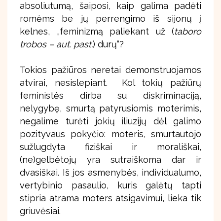
absoliutumą, šaiposi, kaip galima padėti
romėms be jų perrengimo iš sijonų į
kelnes, „feminizmą paliekant už (
taboro
trobos – aut. past.
) durų“?
Tokios pažiūros neretai demonstruojamos
atvirai, nesislepiant. Kol tokių pažiūrų
feministės dirba su diskriminaciją,
nelygybę, smurtą patyrusiomis moterimis,
negalime turėti jokių iliuzijų dėl galimo
pozityvaus pokyčio: moteris, smurtautojo
sužlugdyta fiziškai ir morališkai,
(ne)gelbėtojų yra sutraiškoma dar ir
dvasiškai. Iš jos asmenybės, individualumo,
vertybinio pasaulio, kuris galėtų tapti
stipria atrama moters atsigavimui, lieka tik
griuvėsiai.