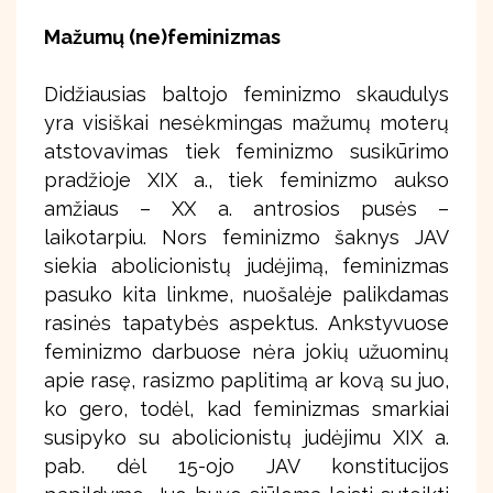
Mažumų (ne)feminizmas
Didžiausias baltojo feminizmo skaudulys
yra visiškai nesėkmingas mažumų moterų
atstovavimas tiek feminizmo susikūrimo
pradžioje XIX a., tiek feminizmo aukso
amžiaus – XX a. antrosios pusės –
laikotarpiu. Nors feminizmo šaknys JAV
siekia abolicionistų judėjimą, feminizmas
pasuko kita linkme, nuošalėje palikdamas
rasinės tapatybės aspektus. Ankstyvuose
feminizmo darbuose nėra jokių užuominų
apie rasę, rasizmo paplitimą ar kovą su juo,
ko gero, todėl, kad feminizmas smarkiai
susipyko su abolicionistų judėjimu XIX a.
pab. dėl 15-ojo JAV konstitucijos