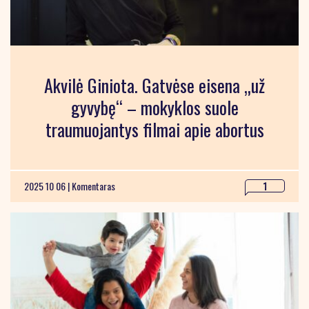
Akvilė Giniota. Gatvėse eisena „už
gyvybę“ – mokyklos suole
traumuojantys filmai apie abortus
2025 10 06 |
Komentaras
1