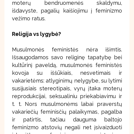
moterų bendruomenės skaldymu,
išdavyste, pagalių kaišiojimu į feminizmo
vežimo ratus.
Religija vs lygybė?
Musulmonės feministės nėra išimtis.
Išsaugodamos savo religinę tapatybę bei
kultūrinį paveldą, musulmonės feministės
kovoja su iššūkiais, nesvetimais ir
vakarietėms: atlyginimų nelygybe, su lytimi
susijusiais stereotipais, vyrų įtaka moterų
reprodukcijai, seksualiniu priekabiavimu ir
t. t. Nors musulmonėms labai praverstų
vakariečių feminisčių palaikymas, pagalba
ir patirtis, tačiau dauguma baltojo
feminizmo atstovių negali net įsivaizduoti