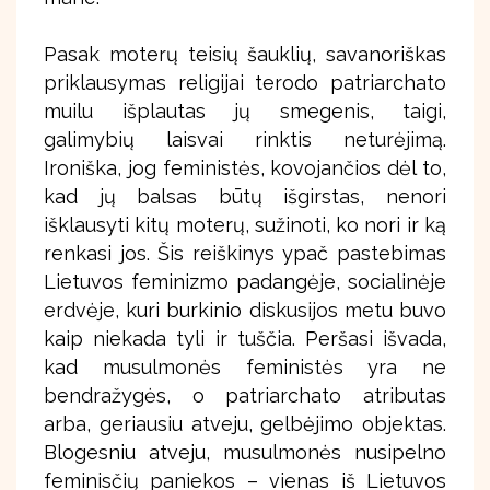
Pasak moterų teisių šauklių, savanoriškas
priklausymas religijai terodo patriarchato
muilu išplautas jų smegenis, taigi,
galimybių laisvai rinktis neturėjimą.
Ironiška, jog feministės, kovojančios dėl to,
kad jų balsas būtų išgirstas, nenori
išklausyti kitų moterų, sužinoti, ko nori ir ką
renkasi jos. Šis reiškinys ypač pastebimas
Lietuvos feminizmo padangėje, socialinėje
erdvėje, kuri burkinio diskusijos metu buvo
kaip niekada tyli ir tuščia. Peršasi išvada,
kad musulmonės feministės yra ne
bendražygės, o patriarchato atributas
arba, geriausiu atveju, gelbėjimo objektas.
Blogesniu atveju, musulmonės nusipelno
feminisčių paniekos – vienas iš Lietuvos