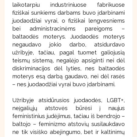
laikotarpiu industriniuose fabrikuose
fiziškai sunkiems darbams buvo įdarbinami
juodaodžiai vyrai, o fiziškai lengvesniems
bei administracinėms pareigoms –
baltaodės moterys. Juodaodės moterys
negaudavo jokio darbo, atsidurdavo
užribyje, tačiau, pagal tuomet galiojusią
teismų sistemą, negalėjo apsiginti nei dėl
diskriminacijos dėl lyties, nes baltaodės
moterys esą darbą gaudavo, nei dėl rasės
– nes juodaodžiai vyrai buvo įdarbinami.
Užribyje atsidūrusios juodaodės, LGBT+,
neįgaliųjų atstovės būrėsi į naujus
feministinius judėjimus, tačiau iš bendrojo –
baltojo – feminizmo atstovių susilaukdavo
ne tik visiško abejingumo, bet ir kaltinimų