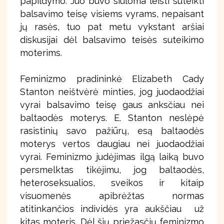
papildymo. Juo buvo siūloma leisti suteikti
balsavimo teisę visiems vyrams, nepaisant
jų rasės, tuo pat metu vykstant aršiai
diskusijai dėl balsavimo teisės suteikimo
moterims.
Feminizmo pradininkė Elizabeth Cady
Stanton neištvėrė minties, jog juodaodžiai
vyrai balsavimo teisę gaus anksčiau nei
baltaodės moterys. E. Stanton neslėpė
rasistinių savo pažiūrų, esą baltaodės
moterys vertos daugiau nei juodaodžiai
vyrai. Feminizmo judėjimas ilgą laiką buvo
persmelktas tikėjimu, jog baltaodės,
heteroseksualios, sveikos ir kitaip
visuomenės apibrėžtas normas
atitinkančios individės yra aukščiau už
kitas moteris. Dėl šių priežasčių feminizmo