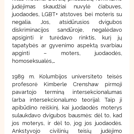
judėjimas skaudžiai nuvylė čiabuves,
juodaodes, LGBT+ atstoves bei moteris su
negalia. Jos, atsidūrusios dvigubos
diskriminacijos sandūroje, negalėdavo
apsiginti ir turėdavo rinktis, kurį jų
tapatybės ar gyvenimo aspektą svarbiau
apginti – moters, juodaodės,
homoseksualės,…
1989 m. Kolumbijos universiteto teisės
profesorė Kimberle Crenshaw pirmoji
pavartojo terminą intersekcionalumas
(arba intersekcionalumo teorija). Taip ji
apibūdino reiškinį, kai juodaodės moterys
sulaukdavo dvigubos bausmės: dėl to, kad
jos moterys, ir dėl to, jog jos juodaodės.
Ankstyvojo civilinių teisių judėjimo