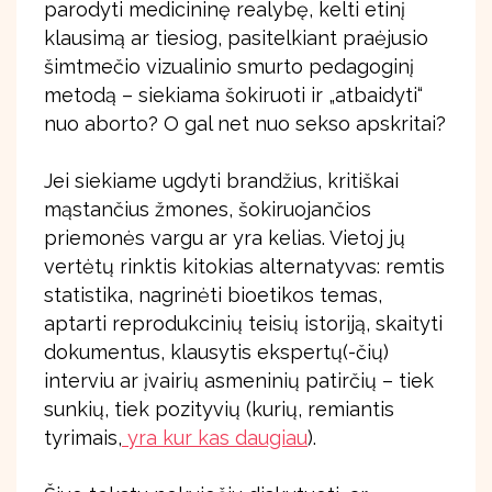
parodyti medicininę realybę, kelti etinį
klausimą ar tiesiog, pasitelkiant praėjusio
šimtmečio vizualinio smurto pedagoginį
metodą – siekiama šokiruoti ir „atbaidyti“
nuo aborto? O gal net nuo sekso apskritai?
Jei siekiame ugdyti brandžius, kritiškai
mąstančius žmones, šokiruojančios
priemonės vargu ar yra kelias. Vietoj jų
vertėtų rinktis kitokias alternatyvas: remtis
statistika, nagrinėti bioetikos temas,
aptarti reprodukcinių teisių istoriją, skaityti
dokumentus, klausytis ekspertų(-čių)
interviu ar įvairių asmeninių patirčių – tiek
sunkių, tiek pozityvių (kurių, remiantis
tyrimais,
yra kur kas daugiau
).