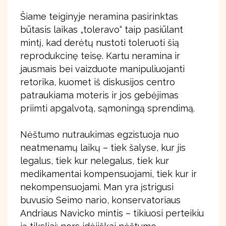
Šiame teiginyje neramina pasirinktas
būtasis laikas „toleravo“ taip pasiūlant
mintį, kad derėtų nustoti toleruoti šią
reprodukcinę teisę. Kartu neramina ir
jausmais bei vaizduote manipuliuojanti
retorika, kuomet iš diskusijos centro
patraukiama moteris ir jos gebėjimas
priimti apgalvotą, sąmoningą sprendimą.
Nėštumo nutraukimas egzistuoja nuo
neatmenamų laikų – tiek šalyse, kur jis
legalus, tiek kur nelegalus, tiek kur
medikamentai kompensuojami, tiek kur ir
nekompensuojami. Man yra įstrigusi
buvusio Seimo nario, konservatoriaus
Andriaus Navicko mintis – tikiuosi perteikiu