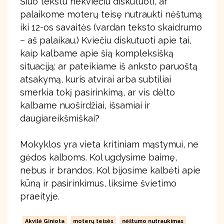
Šiuo tekstu nekviečiu diskutuoti, ar
palaikome moterų teisę nutraukti nėštumą
iki 12-os savaitės (vardan teksto skaidrumo
– aš palaikau.) Kviečiu diskutuoti apie tai,
kaip kalbame apie šią kompleksišką
situaciją: ar pateikiame iš anksto paruoštą
atsakymą, kuris atvirai arba subtiliai
smerkia tokį pasirinkimą, ar vis dėlto
kalbame nuoširdžiai, išsamiai ir
daugiareikšmiškai?
Mokyklos yra vieta kritiniam mąstymui, ne
gėdos kalboms. Kol ugdysime baimę,
nebus ir brandos. Kol bijosime kalbėti apie
kūną ir pasirinkimus, liksime švietimo
praeityje.
Akvilė Giniota
moterų teisės
nėštumo nutraukimas