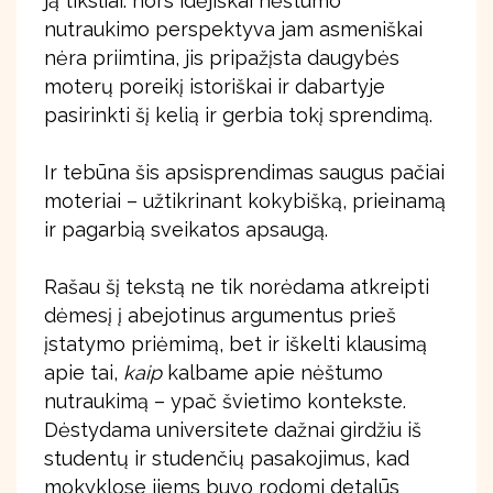
ją tiksliai: nors idėjiškai nėštumo
nutraukimo perspektyva jam asmeniškai
nėra priimtina, jis pripažįsta daugybės
moterų poreikį istoriškai ir dabartyje
pasirinkti šį kelią ir gerbia tokį sprendimą.
Ir tebūna šis apsisprendimas saugus pačiai
moteriai – užtikrinant kokybišką, prieinamą
ir pagarbią sveikatos apsaugą.
Rašau šį tekstą ne tik norėdama atkreipti
dėmesį į abejotinus argumentus prieš
įstatymo priėmimą, bet ir iškelti klausimą
apie tai,
kaip
kalbame apie nėštumo
nutraukimą – ypač švietimo kontekste.
Dėstydama universitete dažnai girdžiu iš
studentų ir studenčių pasakojimus, kad
mokyklose jiems buvo rodomi detalūs