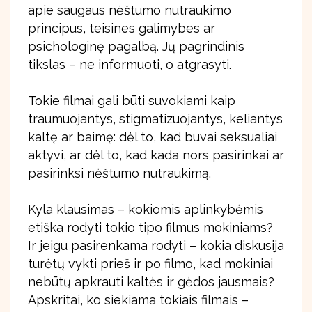
apie saugaus nėštumo nutraukimo
principus, teisines galimybes ar
psichologinę pagalbą. Jų pagrindinis
tikslas – ne informuoti, o atgrasyti.
Tokie filmai gali būti suvokiami kaip
traumuojantys, stigmatizuojantys, keliantys
kaltę ar baimę: dėl to, kad buvai seksualiai
aktyvi, ar dėl to, kad kada nors pasirinkai ar
pasirinksi nėštumo nutraukimą.
Kyla klausimas – kokiomis aplinkybėmis
etiška rodyti tokio tipo filmus mokiniams?
Ir jeigu pasirenkama rodyti – kokia diskusija
turėtų vykti prieš ir po filmo, kad mokiniai
nebūtų apkrauti kaltės ir gėdos jausmais?
Apskritai, ko siekiama tokiais filmais –