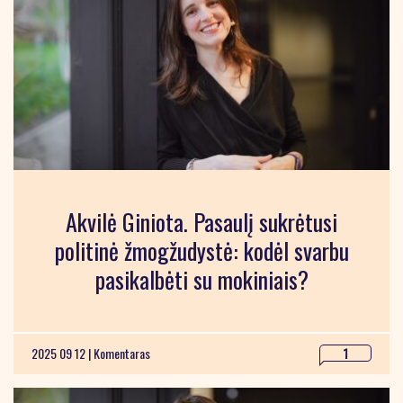
Akvilė Giniota. Pasaulį sukrėtusi
politinė žmogžudystė: kodėl svarbu
pasikalbėti su mokiniais?
2025 09 12 |
Komentaras
1