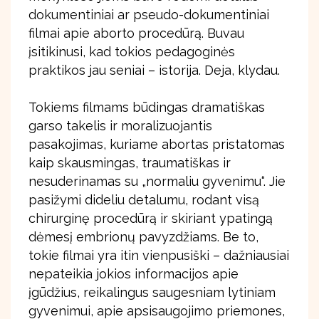
dokumentiniai ar pseudo-dokumentiniai
filmai apie aborto procedūrą. Buvau
įsitikinusi, kad tokios pedagoginės
praktikos jau seniai – istorija. Deja, klydau.
Tokiems filmams būdingas dramatiškas
garso takelis ir moralizuojantis
pasakojimas, kuriame abortas pristatomas
kaip skausmingas, traumatiškas ir
nesuderinamas su „normaliu gyvenimu“. Jie
pasižymi dideliu detalumu, rodant visą
chirurginę procedūrą ir skiriant ypatingą
dėmesį embrionų pavyzdžiams. Be to,
tokie filmai yra itin vienpusiški – dažniausiai
nepateikia jokios informacijos apie
įgūdžius, reikalingus saugesniam lytiniam
gyvenimui, apie apsisaugojimo priemones,