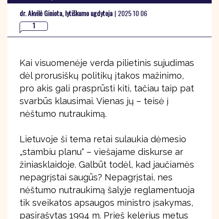
dr. Akvilė Giniota, lytiškumo ugdytoja
|
2025 10 06
1
Kai visuomenėje verda pilietinis sujudimas
dėl prorusiškų politikų įtakos mažinimo,
pro akis gali prasprūsti kiti, tačiau taip pat
svarbūs klausimai. Vienas jų – teisė į
nėštumo nutraukimą.
Lietuvoje ši tema retai sulaukia dėmesio
„stambiu planu“ – viešajame diskurse ar
žiniasklaidoje. Galbūt todėl, kad jaučiamės
nepagrįstai saugūs? Nepagrįstai, nes
nėštumo nutraukimą šalyje reglamentuoja
tik sveikatos apsaugos ministro įsakymas,
pasirašytas 1994 m. Prieš kelerius metus