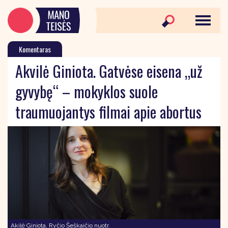
Komentaras
Akvilė Giniota. Gatvėse eisena „už
gyvybę“ – mokyklos suole
traumuojantys filmai apie abortus
Akilė Giniota, Ryčio Šeškaičio nuotr.