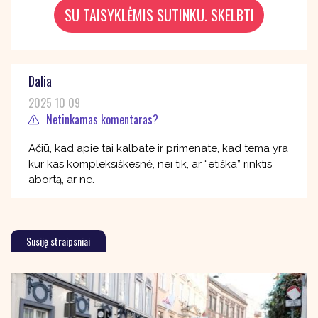
Dalia
2025 10 09
Netinkamas komentaras?
Ačiū, kad apie tai kalbate ir primenate, kad tema yra
kur kas kompleksiškesnė, nei tik, ar “etiška” rinktis
abortą, ar ne.
Susiję straipsniai