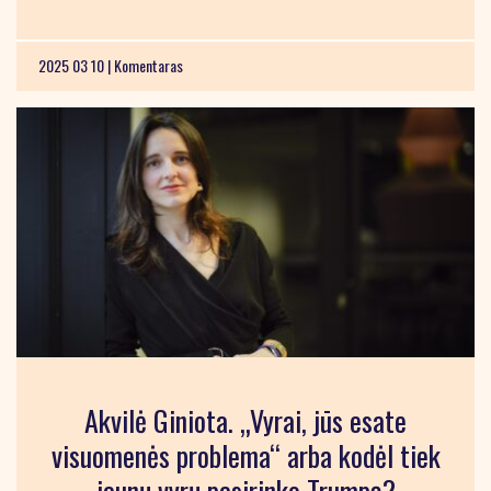
2025 03 10 |
Komentaras
Akvilė Giniota. „Vyrai, jūs esate
visuomenės problema“ arba kodėl tiek
jaunų vyrų pasirinko Trumpą?