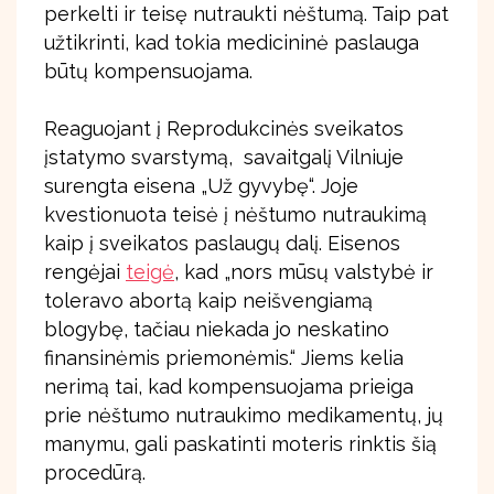
perkelti ir teisę nutraukti nėštumą. Taip pat
užtikrinti, kad tokia medicininė paslauga
būtų kompensuojama.
Reaguojant į Reprodukcinės sveikatos
įstatymo svarstymą, savaitgalį Vilniuje
surengta eisena „Už gyvybę“. Joje
kvestionuota teisė į nėštumo nutraukimą
kaip į sveikatos paslaugų dalį. Eisenos
rengėjai
teigė
, kad „nors mūsų valstybė ir
toleravo abortą kaip neišvengiamą
blogybę, tačiau niekada jo neskatino
finansinėmis priemonėmis.“ Jiems kelia
nerimą tai, kad kompensuojama prieiga
prie nėštumo nutraukimo medikamentų, jų
manymu, gali paskatinti moteris rinktis šią
procedūrą.