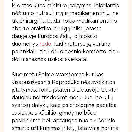
išleistas kitas ministro įsakymas, leidžiantis
nėštumo nutraukimą ir medikamentiniu, ne
tik chirurginiu būdu. Tokia medikamentinio
aborto praktika jau ilgą laiką įprasta
daugelyje Europos šalių, o mokslo
duomenys
rodo
, kad moterys ją vertina
palankiai – tiek dėl didesnio komforto, tiek
dėl mažesnės rizikos sveikatai.
Šiuo metu Seime svarstomas kur kas
visapusiškesnis Reprodukcinės sveikatos
įstatymas. Tokio įstatymo Lietuvoje laukta
daugiau nei trisdešimt metų. Juo, be kitų
svarbių dalykų kaip psichologinė pagalba
susilaukus kūdikio, gimdymo būdo
pasirinkimo bei apsaugos nuo akušerinio
smurto užtikrinimas ir kt., į įstatymą norima