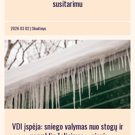
susitarimu
2026 03 02 |
Skaitinys
VDI įspėja: sniego valymas nuo stogų ir