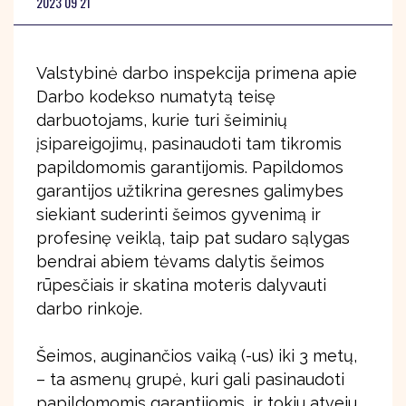
2023 09 21
Valstybinė darbo inspekcija primena apie
Darbo kodekso numatytą teisę
darbuotojams, kurie turi šeiminių
įsipareigojimų, pasinaudoti tam tikromis
papildomomis garantijomis. Papildomos
garantijos užtikrina geresnes galimybes
siekiant suderinti šeimos gyvenimą ir
profesinę veiklą, taip pat sudaro sąlygas
bendrai abiem tėvams dalytis šeimos
rūpesčiais ir skatina moteris dalyvauti
darbo rinkoje.
Šeimos, auginančios vaiką (-us) iki 3 metų,
– ta asmenų grupė, kuri gali pasinaudoti
papildomomis garantijomis, ir tokiu atveju