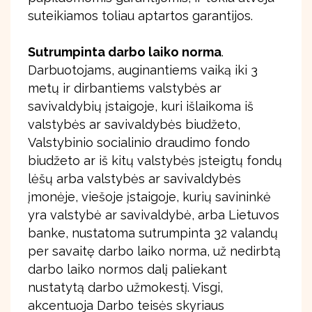
suteikiamos toliau aptartos garantijos.
Sutrumpinta darbo laiko norma
.
Darbuotojams, auginantiems vaiką iki 3
metų ir dirbantiems valstybės ar
savivaldybių įstaigoje, kuri išlaikoma iš
valstybės ar savivaldybės biudžeto,
Valstybinio socialinio draudimo fondo
biudžeto ar iš kitų valstybės įsteigtų fondų
lėšų arba valstybės ar savivaldybės
įmonėje, viešoje įstaigoje, kurių savininkė
yra valstybė ar savivaldybė, arba Lietuvos
banke, nustatoma sutrumpinta 32 valandų
per savaitę darbo laiko norma, už nedirbtą
darbo laiko normos dalį paliekant
nustatytą darbo užmokestį. Visgi,
akcentuoja Darbo teisės skyriaus