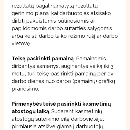
rezultatų pagal numatytą rezultatų
gerinimo planą; kai darbuotojas atsisako
dirbti pakeistomis būtinosiomis ar
papildomomis darbo sutarties sąlygomis
arba keisti darbo laiko režimo rūšį ar darbo
vietovę.
Teisę pasirinkti pamainą
. Pamainomis
dirbantys asmenys, auginantys vaiką iki 3
metų, turi teisę pasirinkti pamainą per dvi
darbo dienas nuo darbo (pamainų) grafikų
pranešimo.
Pirmenybės teisė pasirinkti kasmetinių
atostogų laiką
. Sudarant kasmetinių
atostogų suteikimo eilę darbovietėje,
pirmiausia atsižvelgiama į darbuotojų,