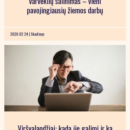
varveklių šalinimas – vieni
pavojingiausių žiemos darbų
2026 02 24 |
Skaitinys
Viršvalandžiai: kada jie galimi ir ką