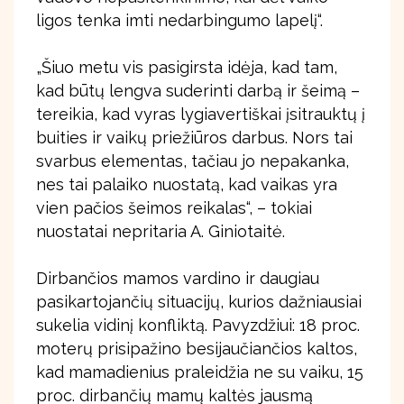
ligos tenka imti nedarbingumo lapelį“.
„Šiuo metu vis pasigirsta idėja, kad tam,
kad būtų lengva suderinti darbą ir šeimą –
tereikia, kad vyras lygiavertiškai įsitrauktų į
buities ir vaikų priežiūros darbus. Nors tai
svarbus elementas, tačiau jo nepakanka,
nes tai palaiko nuostatą, kad vaikas yra
vien pačios šeimos reikalas“, – tokiai
nuostatai nepritaria A. Giniotaitė.
Dirbančios mamos vardino ir daugiau
pasikartojančių situacijų, kurios dažniausiai
sukelia vidinį konfliktą. Pavyzdžiui: 18 proc.
moterų prisipažino besijaučiančios kaltos,
kad mamadienius praleidžia ne su vaiku, 15
proc. dirbančių mamų kaltės jausmą