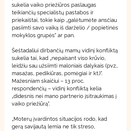
sukelia vaiko priežiūros paslaugas
teikiančių specialistų pastabos ir
priekaištai, tokie kaip „galėtumėte ansčiau
pasiimti savo vaiką iš darželio / popietinės
mokyklos grupės“ ar pan.
Šeštadaliui dirbančių mamų vidinį konfliktą
sukelia tai, kad „nepaisant viso krūvio,
leidžiu sau užsiimti maloniais dalykais (pvz.,
masažas, pedikiūras, pomėgiai ir kt.)“.
Mažesniam skaičiui – 13 proc.
respondenčių – vidinį konfliktą kelia
„didesnis nei mano partnerio įsitraukimas į
vaiko priežiūrą“.
„Moterų įvardintos situacijos rodo, kad
gerą savijautą lemia ne tik streso,