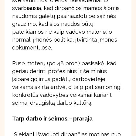
sveikatinimosi dienos, laisvadieniai. O
svarbiausia, kad dirbančios mamos šiomis
naudomis galėtų pasinaudoti be sąžinės
graužimo, kad šios naudos būtų
pateikiamos ne kaip vadovo malonė, o
normali įmonės politika, įtvirtinta įmonės
dokumentuose.
Pusė moterų (po 48 proc.) pasisakė, kad
geriau derinti profesinius ir šeiminius
įsipareigojimus padėtų darbovietėje
vaikams skirta erdvė, o taip pat sąmoningi,
konkretūs vadovybės veiksmai kuriant
šeimai draugišką darbo kultūrą.
Tarp darbo ir šeimos – praraja
„Siekiant išvaduoti dirbančias motinas nuo