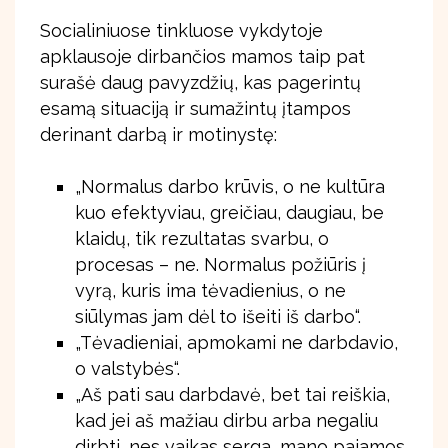
Socialiniuose tinkluose vykdytoje
apklausoje dirbančios mamos taip pat
surašė daug pavyzdžių, kas pagerintų
esamą situaciją ir sumažintų įtampos
derinant darbą ir motinystę:
„Normalus darbo krūvis, o ne kultūra
kuo efektyviau, greičiau, daugiau, be
klaidų, tik rezultatas svarbu, o
procesas – ne. Normalus požiūris į
vyrą, kuris ima tėvadienius, o ne
siūlymas jam dėl to išeiti iš darbo“.
„Tėvadieniai, apmokami ne darbdavio,
o valstybės“.
„Aš pati sau darbdavė, bet tai reiškia,
kad jei aš mažiau dirbu arba negaliu
dirbti, nes vaikas serga, mano pajamos