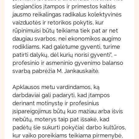
slegiančios įtampos ir primestos kaltės
jausmo reikalingas radikalus kolektyvinės
vaizduotės ir retorikos pokytis, kur
rūpinimuisi būtų teikiama tiek pat ar net
daugiau svarbos, nei ekonomikos augimo
rodikliams. Kad galėtume gyventi, turime
patirti dalykų, dėl kurių norisi gyventi“, –
profesinio ir asmeninio gyvenimo balanso
svarbą pabrėžia M. Jankauskaitė.
Apklausos metu vardindamos, ką
darbdaviai gali padaryti, kad įtampos
derinant motinystę ir profesinius
įsipareigojimus būtų kuo mažiau arba išvis
nebūtų, moterys taip pat išsakė, kad
padėtų šie sukurti pokyčiai: darbo kultūros,
kur vaiko poreikiams teikiama pirmenybė,