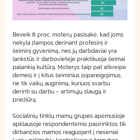
Beveik 8 proc. moterų pasisakė, kad joms
nekyla įtampos derinant profesinį ir
šeiminį gyvenimą, nes jų darbdaviai yra
lankstūs ir darbovietėje praktikuoja šeimai
palankią kultūrą. Moterys taip pat atkreipė
dėmesį ir į kitus šeiminius įsipareigojimus,
ne tik vaikų auginimą, kuriuos svarbu
derinti su darbu – artimųjų slaugą ir
priežiūrą.
Socialinių tinklų mamų grupes apėmusioje
apklausoje respondentėmis pasirinktos tik
dirbančios mamos reaguojant į neseniai