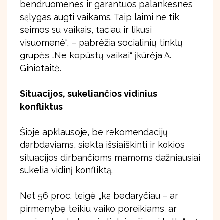
bendruomenes ir garantuos palankesnes
sąlygas augti vaikams. Taip laimi ne tik
šeimos su vaikais, tačiau ir likusi
visuomenė“, – pabrėžia socialinių tinklų
grupės „Ne kopūstų vaikai“ įkūrėja A.
Giniotaitė.
Situacijos, sukeliančios vidinius
konfliktus
Šioje apklausoje, be rekomendacijų
darbdaviams, siekta išsiaiškinti ir kokios
situacijos dirbančioms mamoms dažniausiai
sukelia vidinį konfliktą.
Net 56 proc. teigė „ką bedaryčiau – ar
pirmenybę teikiu vaiko poreikiams, ar