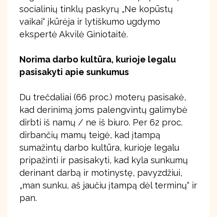
socialinių tinklų paskyrų „Ne kopūstų
vaikai“ įkūrėja ir lytiškumo ugdymo
ekspertė Akvilė Giniotaitė.
Norima darbo kultūra, kurioje legalu
pasisakyti apie sunkumus
Du trečdaliai (66 proc.) moterų pasisakė,
kad derinimą joms palengvintų galimybė
dirbti iš namų / ne iš biuro. Per 62 proc.
dirbančių mamų teigė, kad įtampą
sumažintų darbo kultūra, kurioje legalu
pripažinti ir pasisakyti, kad kyla sunkumų
derinant darbą ir motinystę, pavyzdžiui,
„man sunku, aš jaučiu įtampą dėl terminų“ ir
pan.