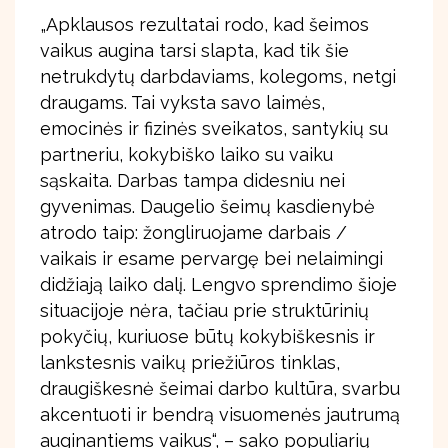
„Apklausos rezultatai rodo, kad šeimos
vaikus augina tarsi slapta, kad tik šie
netrukdytų darbdaviams, kolegoms, netgi
draugams. Tai vyksta savo laimės,
emocinės ir fizinės sveikatos, santykių su
partneriu, kokybiško laiko su vaiku
sąskaita. Darbas tampa didesniu nei
gyvenimas. Daugelio šeimų kasdienybė
atrodo taip: žongliruojame darbais /
vaikais ir esame pervargę bei nelaimingi
didžiają laiko dalį. Lengvo sprendimo šioje
situacijoje nėra, tačiau prie struktūrinių
pokyčių, kuriuose būtų kokybiškesnis ir
lankstesnis vaikų priežiūros tinklas,
draugiškesnė šeimai darbo kultūra, svarbu
akcentuoti ir bendrą visuomenės jautrumą
auginantiems vaikus“, – sako populiarių