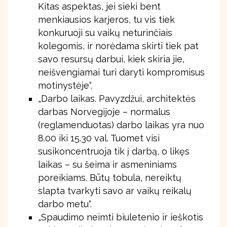
Kitas aspektas, jei sieki bent
menkiausios karjeros, tu vis tiek
konkuruoji su vaikų neturinčiais
kolegomis, ir norėdama skirti tiek pat
savo resursų darbui, kiek skiria jie,
neišvengiamai turi daryti kompromisus
motinystėje“.
„Darbo laikas. Pavyzdžui, architektės
darbas Norvegijoje – normalus
(reglamenduotas) darbo laikas yra nuo
8.00 iki 15.30 val. Tuomet visi
susikoncentruoja tik į darbą, o likęs
laikas – su šeima ir asmeniniams
poreikiams. Būtų tobula, nereiktų
slapta tvarkyti savo ar vaikų reikalų
darbo metu“.
„Spaudimo neimti biuletenio ir ieškotis