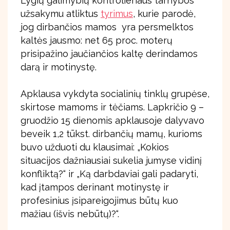
Lygių galimybių kontrolieriaus tarnybos
užsakymu atliktus
tyrimus
, kurie parodė,
jog dirbančios mamos yra persmelktos
kaltės jausmo: net 65 proc. moterų
prisipažino jaučiančios kaltę derindamos
darą ir motinystę.
Apklausa vykdyta socialinių tinklų grupėse,
skirtose mamoms ir tėčiams. Lapkričio 9 –
gruodžio 15 dienomis apklausoje dalyvavo
beveik 1,2 tūkst. dirbančių mamų, kurioms
buvo užduoti du klausimai: „Kokios
situacijos dažniausiai sukelia jumyse vidinį
konfliktą?“ ir „Ką darbdaviai gali padaryti,
kad įtampos derinant motinystę ir
profesinius įsipareigojimus būtų kuo
mažiau (išvis nebūtų)?“.