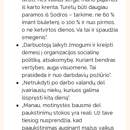
iš karto krenta. Turėtų būti daugiau
paramos iš Sodros – tarkime, ne 60 %
imant biuletenį, o 100 % ir nuo pirmos,
o ne ketvirtos dienos. Va tai ir spaudžia
smegenis“.
„Darbuotoją laikyti žmogumi ir kreipti
dėmesį į organizacijos socialinę
politiką, atsakomybę. Kuriant bendras
vertybes, auga visuomenė. Tai
prasideda ir nuo darbdavių požiūrio“.
„Netrukdyti po darbo valandų dėl
įvairiausių niekų, kuriuos galima
išspręsti kitą dieną“.
„Manau, motinystės bausmė dėl
paukštinimų stokos yra reali. Už tave
tiesiog nusprendžia, kad
paaukštinimas auginant mažus vaikus