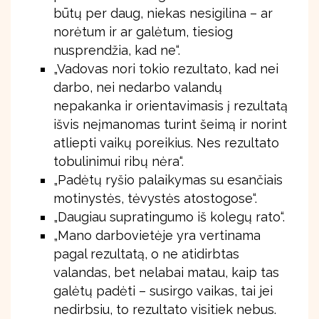
būtų per daug, niekas nesigilina – ar
norėtum ir ar galėtum, tiesiog
nusprendžia, kad ne“.
„Vadovas nori tokio rezultato, kad nei
darbo, nei nedarbo valandų
nepakanka ir orientavimasis į rezultatą
išvis neįmanomas turint šeimą ir norint
atliepti vaikų poreikius. Nes rezultato
tobulinimui ribų nėra“.
„Padėtų ryšio palaikymas su esančiais
motinystės, tėvystės atostogose“.
„Daugiau supratingumo iš kolegų rato“.
„Mano darbovietėje yra vertinama
pagal rezultatą, o ne atidirbtas
valandas, bet nelabai matau, kaip tas
galėtų padėti – susirgo vaikas, tai jei
nedirbsiu, to rezultato visitiek nebus.