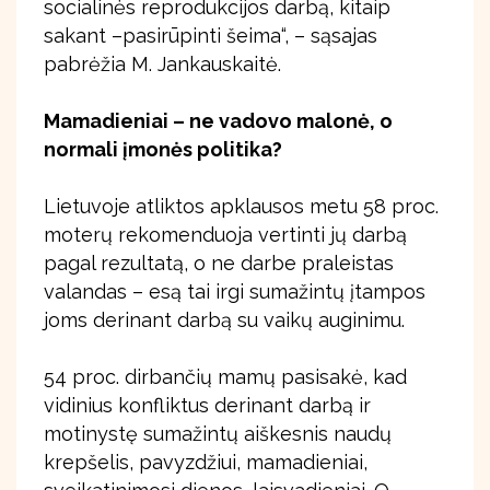
socialinės reprodukcijos darbą, kitaip
sakant –pasirūpinti šeima“, – sąsajas
pabrėžia M. Jankauskaitė.
Mamadieniai – ne vadovo malonė, o
normali įmonės politika?
Lietuvoje atliktos apklausos metu 58 proc.
moterų rekomenduoja vertinti jų darbą
pagal rezultatą, o ne darbe praleistas
valandas – esą tai irgi sumažintų įtampos
joms derinant darbą su vaikų auginimu.
54 proc. dirbančių mamų pasisakė, kad
vidinius konfliktus derinant darbą ir
motinystę sumažintų aiškesnis naudų
krepšelis, pavyzdžiui, mamadieniai,