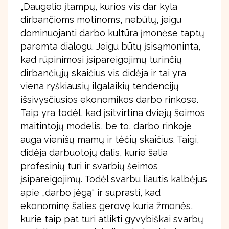
„Daugelio įtampų, kurios vis dar kyla
dirbančioms motinoms, nebūtų, jeigu
dominuojanti darbo kultūra įmonėse taptų
paremta dialogu. Jeigu būtų įsisąmoninta,
kad rūpinimosi įsipareigojimų turinčių
dirbančiųjų skaičius vis didėja ir tai yra
viena ryškiausių ilgalaikių tendencijų
išsivysčiusios ekonomikos darbo rinkose.
Taip yra todėl, kad įsitvirtina dviejų šeimos
maitintojų modelis, be to, darbo rinkoje
auga vienišų mamų ir tėčių skaičius. Taigi,
didėja darbuotojų dalis, kurie šalia
profesinių turi ir svarbių šeimos
įsipareigojimų. Todėl svarbu liautis kalbėjus
apie „darbo jėgą“ ir suprasti, kad
ekonominę šalies gerovę kuria žmonės,
kurie taip pat turi atlikti gyvybiškai svarbų