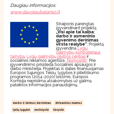
Daugiau informacijos:
www.daugiaubalanso.lt
Straipsnis parengtas
įgyvendinant projektą
„Visi apie tai kalba:
darbo ir asmeninio
gyvenimo derinimas
virsta realybe”
. Projektą
įgyvendina
Lygių
galimybių kontrolieriaus
tarnyba
,
Lygių galimybių plėtros centras
ir
socialinės reklamos agentūra
„Nomoshiti“
. Prie
įgyvendinimo prisideda Socialinės apsaugos ir
darbo ministerija. Projektas iš dalies finansuojamas
Europos Sąjungos Teisių, lygybės ir pilietiškumo
programos (2014-2020) lėšomis. Europos
Komisija neprisiima atsakomybės už galimą
pateiktos informacijos panaudojimą.
darbo ir šeimos derinimas
dirbančios mamos
lyčių lygybė
motinystė
tėvystė