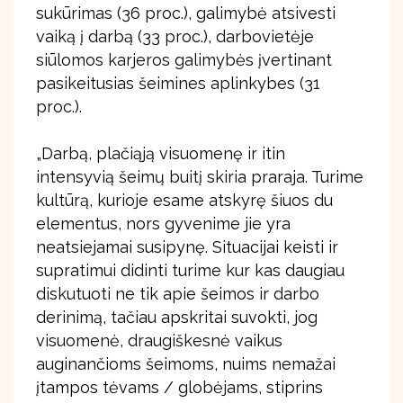
sukūrimas (36 proc.), galimybė atsivesti
vaiką į darbą (33 proc.), darbovietėje
siūlomos karjeros galimybės įvertinant
pasikeitusias šeimines aplinkybes (31
proc.).
„Darbą, plačiąją visuomenę ir itin
intensyvią šeimų buitį skiria praraja. Turime
kultūrą, kurioje esame atskyrę šiuos du
elementus, nors gyvenime jie yra
neatsiejamai susipynę. Situacijai keisti ir
supratimui didinti turime kur kas daugiau
diskutuoti ne tik apie šeimos ir darbo
derinimą, tačiau apskritai suvokti, jog
visuomenė, draugiškesnė vaikus
auginančioms šeimoms, nuims nemažai
įtampos tėvams / globėjams, stiprins