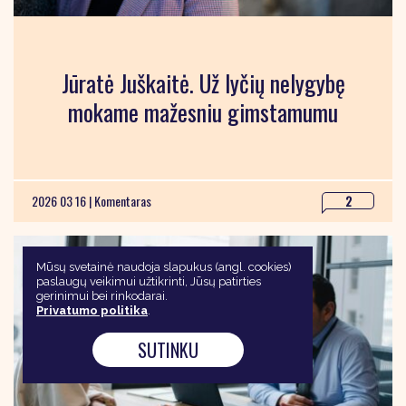
Jūratė Juškaitė. Už lyčių nelygybę
mokame mažesniu gimstamumu
2026 03 16 |
Komentaras
2
Mūsų svetainė naudoja slapukus (angl. cookies)
paslaugų veikimui užtikrinti, Jūsų patirties
gerinimui bei rinkodarai.
Privatumo politika
.
SUTINKU