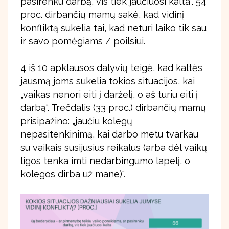
pasirenku darbą, vis tiek jaučiuosi kalta“. 54
proc. dirbančių mamų sakė, kad vidinį
konfliktą sukelia tai, kad neturi laiko tik sau
ir savo pomėgiams / poilsiui.
4 iš 10 apklausos dalyvių teigė, kad kaltės
jausmą joms sukelia tokios situacijos, kai
„vaikas nenori eiti į darželį, o aš turiu eiti į
darbą“. Trečdalis (33 proc.) dirbančių mamų
prisipažino: „jaučiu kolegų
nepasitenkinimą, kai darbo metu tvarkau
su vaikais susijusius reikalus (arba dėl vaikų
ligos tenka imti nedarbingumo lapelį, o
kolegos dirba už mane)“.