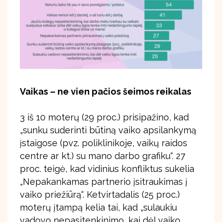
Vaikas – ne vien pačios šeimos reikalas
3 iš 10 moterų (29 proc.) prisipažino, kad
„sunku suderinti būtiną vaiko apsilankymą
įstaigose (pvz. poliklinikoje, vaikų raidos
centre ar kt.) su mano darbo grafiku“. 27
proc. teigė, kad vidinius konfliktus sukelia
„Nepakankamas partnerio įsitraukimas į
vaiko priežiūrą“. Ketvirtadalis (25 proc.)
moterų įtampą kelia tai, kad „sulaukiu
vadovo nepasitenkinimo, kai dėl vaiko