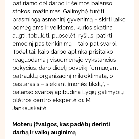
patiriamo dėl darbo ir šeimos balanso
stokos, mažinimas. Galimybė turėti
prasmingą asmeninį gyvenimą – skirti laiko
pomėgiams ir veikloms, kurios skatina
augti, tobulėti, puoselėti ryšius, patirti
emocinį pasitenkinimą – taip pat svarbi.
Todėl tai, kaip darbo aplinka prisitaiko
reaguodama į visuomenėje vykstančius
pokyčius, daro didelį poveikį formuojant
patrauklų organizacinį mikroklimatą, o
pastarasis – siekiant įmonės tikslų“, –
balanso svarbą apibūdina Lygių galimybių
plėtros centro ekspertė dr. M.
Jankauskaitė.
Moterų įžvalgos, kas padėtų derinti
darbą ir vaikų auginimą