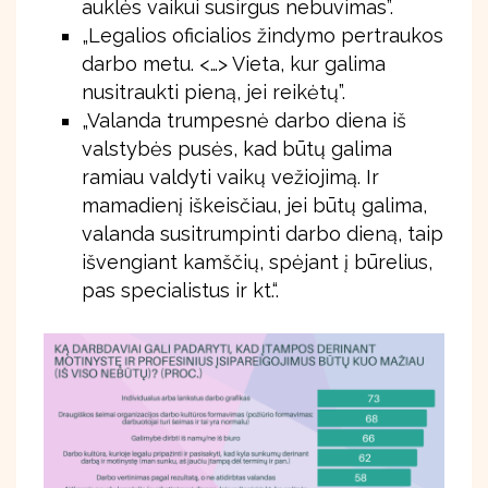
auklės vaikui susirgus nebuvimas”.
„Legalios oficialios žindymo pertraukos
darbo metu. <…> Vieta, kur galima
nusitraukti pieną, jei reikėtų”.
„Valanda trumpesnė darbo diena iš
valstybės pusės, kad būtų galima
ramiau valdyti vaikų vežiojimą. Ir
mamadienį iškeisčiau, jei būtų galima,
valanda susitrumpinti darbo dieną, taip
išvengiant kamščių, spėjant į būrelius,
pas specialistus ir kt.“.