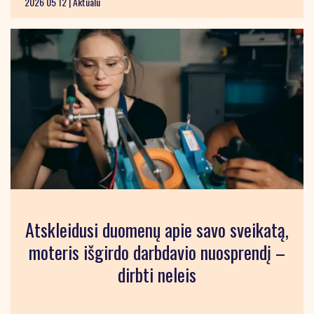
2026 05 12 |
Aktualu
Atskleidusi duomenų apie savo sveikatą,
moteris išgirdo darbdavio nuosprendį –
dirbti neleis