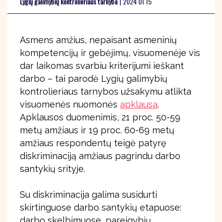
Lygių galimybių kontrolieriaus tarnyba
|
2024 01 15
Asmens amžius, nepaisant asmeninių
kompetencijų ir gebėjimų, visuomenėje vis
dar laikomas svarbiu kriterijumi ieškant
darbo – tai parodė Lygių galimybių
kontrolieriaus tarnybos užsakymu atlikta
visuomenės nuomonės
apklausa
.
Apklausos duomenimis, 21 proc. 50-59
metų amžiaus ir 19 proc. 60-69 metų
amžiaus respondentų teigė patyrę
diskriminaciją amžiaus pagrindu darbo
santykių srityje.
Su diskriminacija galima susidurti
skirtinguose darbo santykių etapuose:
darbo skelbimuose, pareigybių