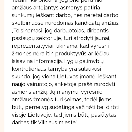
amžiaus artėjantys asmenys patiria
sunkumų ieškant darbo, nes neretai darbo
skelbimuose nurodomas kandidatų amžius:
„Teisinamasi, jog darbuotojas, dirbantis
paslaugų sektoriuje, turi atrodyti jaunai,
reprezentatyviai, tikinama, kad vyresni
žmonės nėra itin produktyvūs ar lėčiau
įsisavina informaciją. Lygių galimybių
kontrolieriaus tarnyba yra sulaukusi
skundo, jog viena Lietuvos įmonė, ieškanti
naujo vairuotojo, anketoje prašė nurodyti
asmens amžių. Jų manymu, vyresnio
amžiaus žmonės turi šeimas, todėl jiems
būtų pernelyg sudėtinga važinėti bei dirbti
visoje Lietuvoje, tad jiems būtų pasiūlytas
darbas tik Vilniaus mieste“.