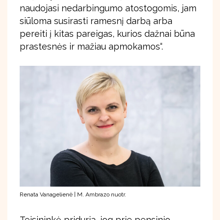
naudojasi nedarbingumo atostogomis, jam
siūloma susirasti ramesnį darbą arba
pereiti į kitas pareigas, kurios dažnai būna
prastesnės ir mažiau apmokamos“.
Renata Vanagelienė | M. Ambrazo nuotr.
Teisininkė priduria, jog prie pensinio