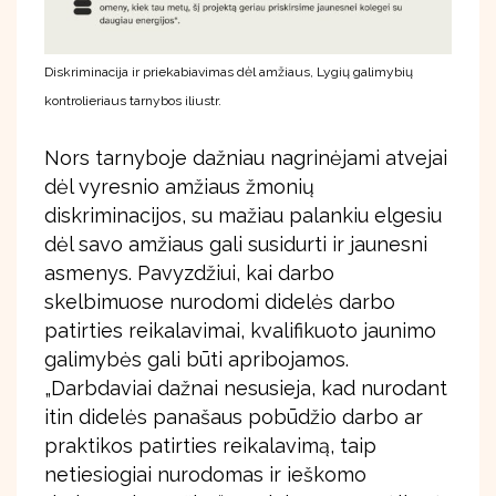
Diskriminacija ir priekabiavimas dėl amžiaus, Lygių galimybių
kontrolieriaus tarnybos iliustr.
Nors tarnyboje dažniau nagrinėjami atvejai
dėl vyresnio amžiaus žmonių
diskriminacijos, su mažiau palankiu elgesiu
dėl savo amžiaus gali susidurti ir jaunesni
asmenys. Pavyzdžiui, kai darbo
skelbimuose nurodomi didelės darbo
patirties reikalavimai, kvalifikuoto jaunimo
galimybės gali būti apribojamos.
„Darbdaviai dažnai nesusieja, kad nurodant
itin didelės panašaus pobūdžio darbo ar
praktikos patirties reikalavimą, taip
netiesiogiai nurodomas ir ieškomo