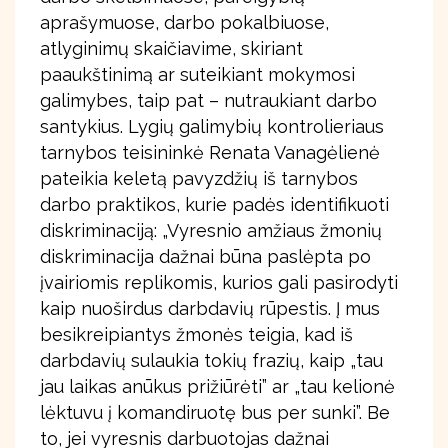
aprašymuose, darbo pokalbiuose,
atlyginimų skaičiavime, skiriant
paaukštinimą ar suteikiant mokymosi
galimybes, taip pat – nutraukiant darbo
santykius. Lygių galimybių kontrolieriaus
tarnybos teisininkė Renata Vanagėlienė
pateikia keletą pavyzdžių iš tarnybos
darbo praktikos, kurie padės identifikuoti
diskriminaciją: „Vyresnio amžiaus žmonių
diskriminacija dažnai būna paslėpta po
įvairiomis replikomis, kurios gali pasirodyti
kaip nuoširdus darbdavių rūpestis. Į mus
besikreipiantys žmonės teigia, kad iš
darbdavių sulaukia tokių frazių, kaip „tau
jau laikas anūkus prižiūrėti” ar „tau kelionė
lėktuvu į komandiruotę bus per sunki”. Be
to, jei vyresnis darbuotojas dažnai