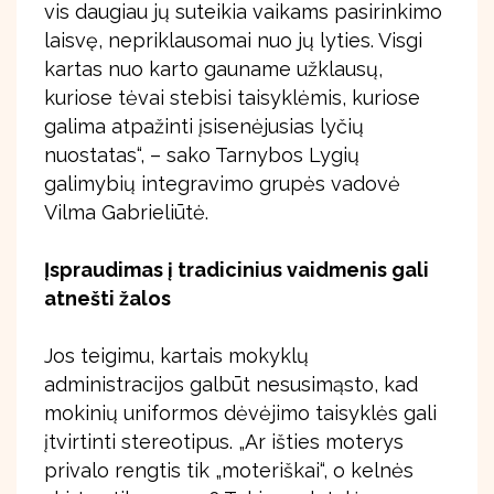
vis daugiau jų suteikia vaikams pasirinkimo
laisvę, nepriklausomai nuo jų lyties. Visgi
kartas nuo karto gauname užklausų,
kuriose tėvai stebisi taisyklėmis, kuriose
galima atpažinti įsisenėjusias lyčių
nuostatas“, – sako Tarnybos Lygių
galimybių integravimo grupės vadovė
Vilma Gabrieliūtė.
Įspraudimas į tradicinius vaidmenis gali
atnešti žalos
Jos teigimu, kartais mokyklų
administracijos galbūt nesusimąsto, kad
mokinių uniformos dėvėjimo taisyklės gali
įtvirtinti stereotipus. „Ar išties moterys
privalo rengtis tik „moteriškai“, o kelnės