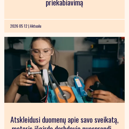
priekabiavimą
2026 05 12 |
Aktualu
Atskleidusi duomenų apie savo sveikatą,
moteris išgirdo darbdavio nuosprendį –