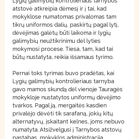
Lygių galimybių kontrolieriaus tarnybos
atstovė atkreipia dėmesį ir į tai, kad
mokyklose numatomas privalomas tam
tikrų uniformos dalių, paskirtų pagal lytį,
dėvėjimas galėtų būti laikoma ir lygių
galimybių neužtikrinimu dėl lyties
mokymosi procese. Tiesa, tam, kad tai
būtų nustatyta, reikia išsamaus tyrimo.
Pernai toks tyrimas buvo pradėtas, kai
Lygių galimybių kontrolieriaus tarnyba
gavo mamos skundą dėl vienoje Tauragės
mokykloje nustatytos uniformų dėvėjimo
tvarkos. Pagal ją, mergaitės kasdien
privalėjo dėvėti tik sarafaną, jokių kitų
alternatyvų, įskaitant kelnes, joms nebuvo
numatyta. Atsižvelgusi į Tarnybos atstovų
pastabas, mokyklos administracija