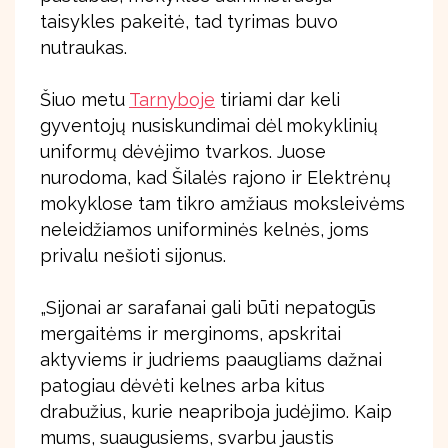
taisykles pakeitė, tad tyrimas buvo
nutraukas.
Šiuo metu
Tarnyboje
tiriami dar keli
gyventojų nusiskundimai dėl mokyklinių
uniformų dėvėjimo tvarkos. Juose
nurodoma, kad Šilalės rajono ir Elektrėnų
mokyklose tam tikro amžiaus moksleivėms
neleidžiamos uniforminės kelnės, joms
privalu nešioti sijonus.
„Sijonai ar sarafanai gali būti nepatogūs
mergaitėms ir merginoms, apskritai
aktyviems ir judriems paaugliams dažnai
patogiau dėvėti kelnes arba kitus
drabužius, kurie neapriboja judėjimo. Kaip
mums, suaugusiems, svarbu jaustis