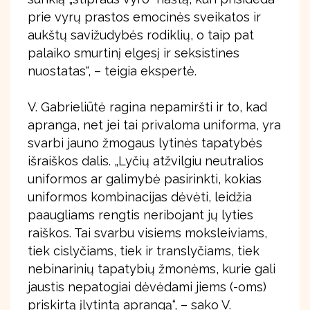
prie vyrų prastos emocinės sveikatos ir
aukštų savižudybės rodiklių, o taip pat
palaiko smurtinį elgesį ir seksistines
nuostatas“, – teigia ekspertė.
V. Gabrieliūtė ragina nepamiršti ir to, kad
apranga, net jei tai privaloma uniforma, yra
svarbi jauno žmogaus lytinės tapatybės
išraiškos dalis. „Lyčių atžvilgiu neutralios
uniformos ar galimybė pasirinkti, kokias
uniformos kombinacijas dėvėti, leidžia
paaugliams rengtis neribojant jų lyties
raiškos. Tai svarbu visiems moksleiviams,
tiek cislyčiams, tiek ir translyčiams, tiek
nebinarinių tapatybių žmonėms, kurie gali
jaustis nepatogiai dėvėdami jiems (-oms)
priskirtą įlytintą aprangą“, – sako V.