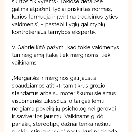
skirtos tik vyrams? Tokiose detalėse
galima atpažinti lyčiai priskirtas normas,
kurios formuoja ir įtvirtina tradicinius lyties
vaidmenis“, – pastebi Lygių galimybių
kontrolieriaus tarnybos ekspertė.
V. Gabrieliūtė pažymi, kad tokie vaidmenys
turi neigiamą įtaką tiek merginoms, tiek
vaikinams.
„Mergaitės ir merginos gali jaustis
spaudžiamos atitikti tam tikrus grožio
standartus arba su moteriškumu siejamus
visuomenės lūkesčius, o tai gali lemti
neigiamą poveikį jų psichologinei gerovei
ir savivertės jausmui. Vaikinams gi dėl
panašių stereotipų dažnai tenka nešioti
sunkią „stipraus vyro“ naštą, kuri prisideda