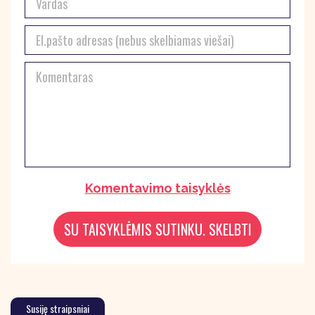
Komentavimo taisyklės
Susiję straipsniai