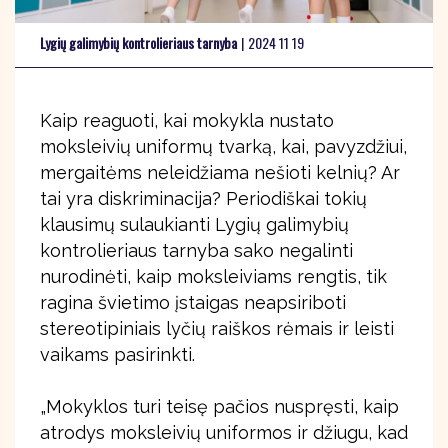
Lygių galimybių kontrolieriaus tarnyba
|
2024 11 19
Kaip reaguoti, kai mokykla nustato
moksleivių uniformų tvarką, kai, pavyzdžiui,
mergaitėms neleidžiama nešioti kelnių? Ar
tai yra diskriminacija? Periodiškai tokių
klausimų sulaukianti Lygių galimybių
kontrolieriaus tarnyba sako negalinti
nurodinėti, kaip moksleiviams rengtis, tik
ragina švietimo įstaigas neapsiriboti
stereotipiniais lyčių raiškos rėmais ir leisti
vaikams pasirinkti.
„Mokyklos turi teisę pačios nuspręsti, kaip
atrodys moksleivių uniformos ir džiugu, kad