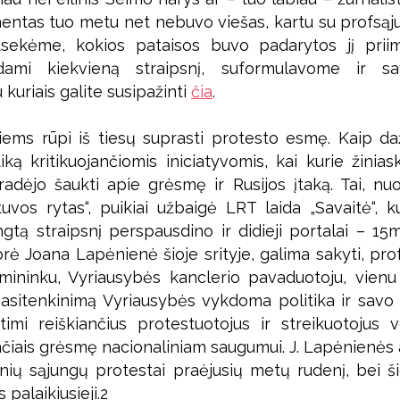
entas tuo metu net nebuvo viešas, kartu su profsąju
sekėme, kokios pataisos buvo padarytos jį priima
rdami kiekvieną straipsnį, suformulavome ir s
 kuriais galite susipažinti
čia
.
iems rūpi iš tiesų suprasti protesto esmę. Kaip da
iką kritikuojančiomis iniciatyvomis, kai kurie žinias
radėjo šaukti apie grėsmę ir Rusijos įtaką. Tai, nu
tuvos rytas“, puikiai užbaigė LRT laida „Savaitė“, 
tą straipsnį perspausdino ir didieji portalai – 15min.
ė Joana Lapėnienė šioje srityje, galima sakyti, pro
rmininku, Vyriausybės kanclerio pavaduotoju, vienu k
epasitenkinimą Vyriausybės vykdoma politika ir sav
timi reiškiančius protestuotojus ir streikuotojus ve
ančiais grėsmę nacionaliniam saugumui. J. Lapėnienės
sinių sąjungų protestai praėjusių metų rudenį, bei š
 palaikiusieji.2