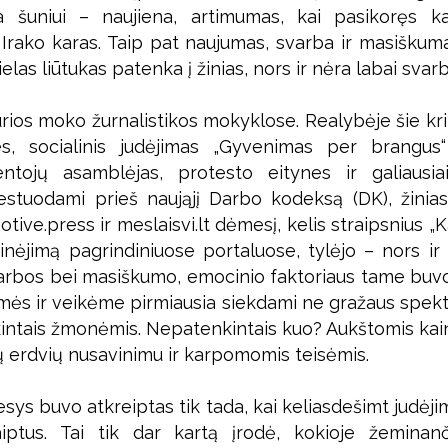
 šuniui – naujiena, artimumas, kai pasikoręs 
 Irako karas. Taip pat naujumas, svarba ir masiškum
ielas liūtukas patenka į žinias, nors ir nėra labai svar
kurios moko žurnalistikos mokyklose. Realybėje šie krit
es, socialinis judėjimas „Gyvenimas per brangus
tojų asamblėjas, protesto eitynes ir galiausi
estuodami prieš naująjį Darbo kodeksą (DK), žiniask
tive.press ir meslaisvi.lt dėmesį, kelis straipsnius „
inėjimą pagrindiniuose portaluose, tylėjo – nors ir 
varbos bei masiškumo, emocinio faktoriaus tame buvo
ės ir veikėme pirmiausia siekdami ne gražaus spekta
kintais žmonėmis. Nepatenkintais kuo? Aukštomis ka
ų erdvių nusavinimu ir karpomomis teisėmis.
sys buvo atkreiptas tik tada, kai keliasdešimt judėj
iptus. Tai tik dar kartą įrodė, kokioje žeminanči