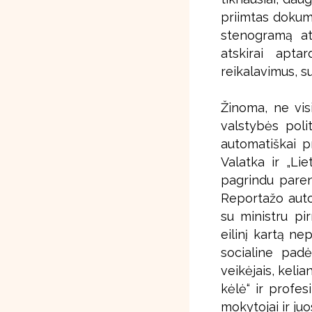
priimtas dokum
stenogramą at
atskirai apta
reikalavimus, su
Žinoma, ne vis
valstybės polit
automatiškai p
Valatka ir „Lie
pagrindu pareng
Reportažo autor
su ministru pi
eilinį kartą n
socialine padė
veikėjais, keli
kėlė“ ir profe
mokytojai ir juos