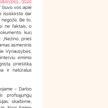
riausybės gožė
sų“ buvo vos apie
 išsiskirstė dar
 negožė. Be to,
si ne faktais, o
dokumento, kurį
: „Nežino, prieš
kiamas asmeninis
ie Vyriausybės,
i interviu ėmimo
rįstą priešišką
pa ir natūralus
kuojame – Darbo
s profsąjungų
ijas, skaitėme,
stas. Nors Seimo