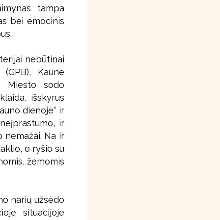
kaimynas tampa
as bei emocinis
bus.
erijai nebūtinai
“ (GPB), Kaune
ai Miesto sodo
laida, išskyrus
Kauno dienoje“ ir
neįprastumo, ir
 nemažai. Na ir
klio, o ryšio su
inomis, žemomis
imo narių užsėdo
oje situacijoje