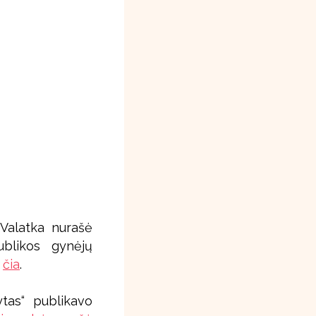
 Valatka nurašė
ublikos gynėjų
i
čia
.
ytas“ publikavo