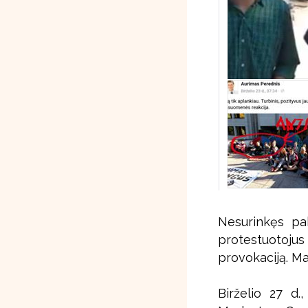
Nesurinkęs pak
protestuotoju
provokaciją. Ma
Birželio 27 d.