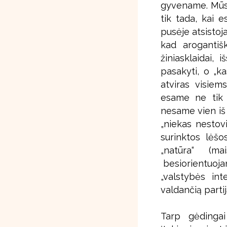
gyvename. Mūsų
tik tada, kai e
pusėje atsistoja
kad arogantišk
žiniasklaidai,
pasakyti, o „k
atviras visiem
esame ne tik „
nesame vien iš
„niekas nestovi
surinktos lėšo
„natūra“ (mai
besiorientuojan
„valstybės int
valdančią partij
Tarp gėdingai