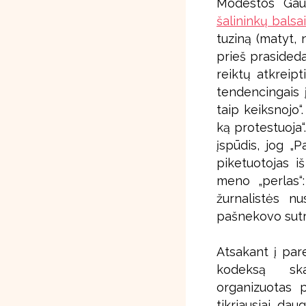
Modestos Gauč
šalininkų balsa
tuziną (matyt, 
prieš prasided
reiktų atkreipt
tendencingais 
taip keiksnojo“
ką protestuoja“
įspūdis, jog „
piketuotojas iš
meno „perlas“:
žurnalistės nu
pašnekovo sutri
Atsakant į par
kodeksą skai
organizuotas p
tikriausiai, da