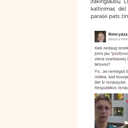
įtakingiausių L
kaltinimas dėl
parašė pats žin