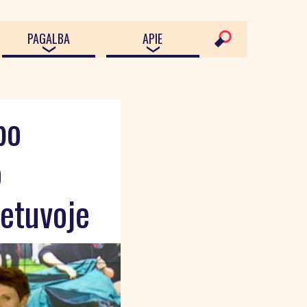
PAGALBA
APIE
bo
o
ietuvoje