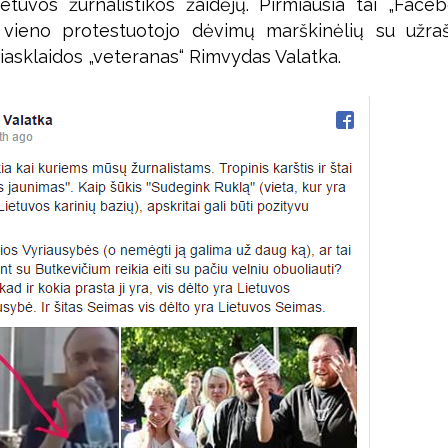
ietuvos žurnalistikos žaidėjų. Pirmiausia tai „Face
 vieno protestuotojo dėvimų marškinėlių su užrašu
iasklaidos „veteranas“ Rimvydas Valatka.