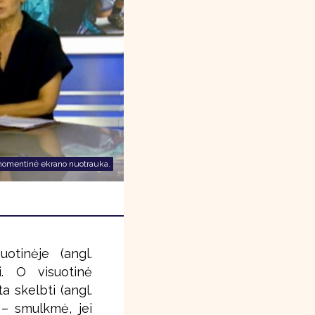
šo momentinė ekrano nuotrauka.
otinėje (angl.
i. O visuotinė
ta skelbti (angl.
– smulkmė, jei