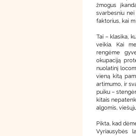
žmogus įkanda
svarbesniu nei
faktorius, kai m
Tai – klasika, 
veikia. Kai m
rengėme gyven
okupaciją prot
nuolatinį locomo
vieną kitą pam
artimumo, ir s
puiku – stengėm
kitais nepaten
algomis, viešųj
Pikta, kad dėme
Vyriausybės la