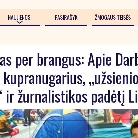
NAUJIENOS
PASIRAŠYK
ŽMOGAUS TEISĖS
s per brangus: Apie Dar
 kupranugarius, „užsieni
 ir žurnalistikos padėtį L