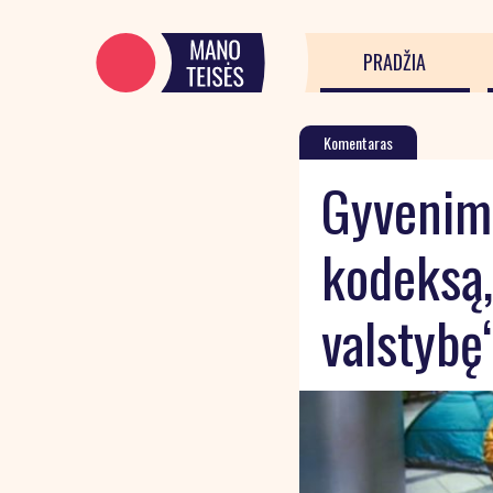
PRADŽIA
Komentaras
Gyvenima
kodeksą,
valstybę“