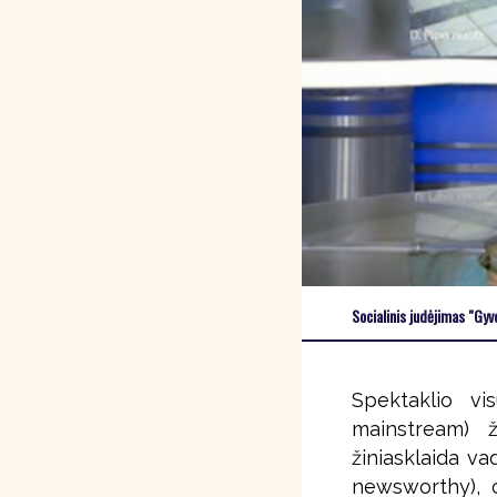
Socialinis judėjimas "Gy
Spektaklio vi
mainstream) ž
žiniasklaida vad
newsworthy), 