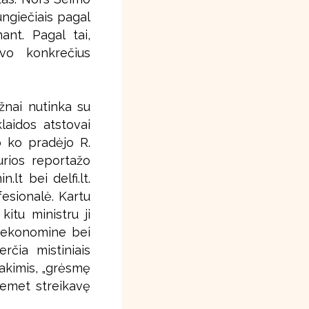
ngiečiais pagal
nt. Pagal tai,
avo konkrečius
žnai nutinka su
klaidos atstovai
o ko pradėjo R.
kurios reportažo
lt bei delfi.lt.
fesionalė. Kartu
itu ministru ji
o ekonomine bei
rčia mistiniais
 akimis, „grėsmę
iemet streikavę