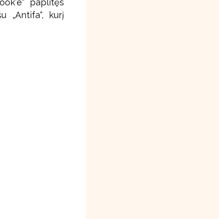
book‘e“ paplitęs
 „Antifa“, kurį