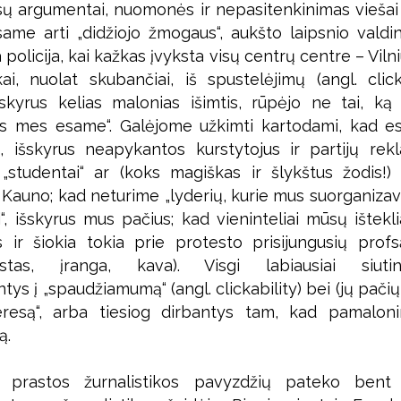
 argumentai, nuomonės ir nepasitenkinimas vieša
same arti „didžiojo žmogaus“, aukšto laipsnio valdin
 policija, kai kažkas įvyksta visų centrų centre – Vilni
ai, nuolat skubančiai, iš spustelėjimų (angl. clic
 išskyrus kelias malonias išimtis, rūpėjo ne tai, ką
as mes esame“. Galėjome užkimti kartodami, kad e
s, išskyrus neapykantos kurstytojus ir partijų rek
studentai“ ar (koks magiškas ir šlykštus žodis!) 
 Kauno; kad neturime „lyderių, kurie mus suorganizav
“, išskyrus mus pačius; kad vieninteliai mūsų ištekli
s ir šiokia tokia prie protesto prisijungusių pro
stas, įranga, kava). Visgi labiausiai siutin
tys į „spaudžiamumą“ (angl. clickability) bei (jų pačių
eresą“, arba tiesiog dirbantys tam, kad pamalon
ą.
 prastos žurnalistikos pavyzdžių pateko bent