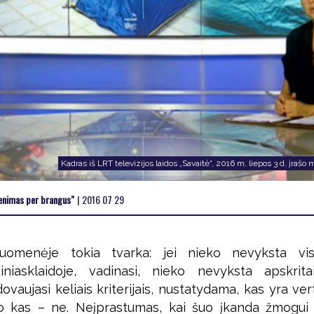
Kadras iš LRT televizijos laidos „Savaitė“, 2016 m. liepos 3 d. įra
venimas per brangus"
|
2016 07 29
suomenėje tokia tvarka: jei nieko nevyksta visu
iniasklaidoje, vadinasi, nieko nevyksta apskrita
ovaujasi keliais kriterijais, nustatydama, kas yra ver
o kas – ne. Neįprastumas, kai šuo įkanda žmogui 