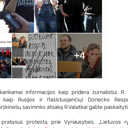
ankamai informacijos kaip pridera žurnalistui, R.
s kaip Rusijos ir (fašistuojančių) Donecko Resp
rškinėlių savininko atsaką R.Valatkai galite paskaityt
, pratęsus protestą prie Vyriausybės, „Lietuvos r