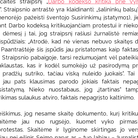
aitės straipsnį „
Darbo kodekso kritiką prie Vy
i
“. Straipsnio antraštė yra klaidinanti: „šalininkų bal
nenorėjo pažeisti šventojo Susirinkimų įstatymo1), jie
ant Darbo kodeksą kritikuojančiam protestui ir nieko
i dėmesį į tai, jog straipsnį rašiusi žurnalistė remia
įspūdžiais: „Atrodė, kad nė vienas nebuvo skaitęs 
. Paantraštėje šis įspūdis jau pristatomas kaip faktas
. Straipsnio pabaigoje, tarsi reziumuojant vėl patei
Paklaustas, kas ir kodėl sumokėjo už pasirodymą pr
 pradžių sutriko, tačiau viską nuleido juokais“. Ta
 jau pats klausimas parodo jokiais faktais nepag
sistatymą. Nieko nuostabaus, jog „įtartinas“ tam
kimas sulaukus atviro, faktais nepagrįsto kaltinimo.
eiškimus, jog nesame skaitę dokumento, kurį kriti
tėme jau nuo rugsėjo, kuomet vyko pirmasi
rotestas. Skaitėme ir lyginome skirtingas jo vers
ugiau nei eilinis Seimo narys ar – tuo labiau – žurnali