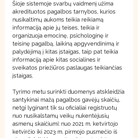
Šioje sistemoje svarbų vaidmenį užima
akredituotos pagalbos tarnybos, kurios
nusikaltimų aukoms teikia reikiamą
informaciją apie jų teises, teikia ir
organizuoja emocinę, psichologinę ir
teisinę pagalbą, laikiną apgyvendinimą ir
palydėjimą į kitas įstaigas, taip pat teikia
informaciją apie kitas socialines ir
sveikatos priežiūros paslaugas teikiančias
įstaigas.
Tyrimo metu surinkti duomenys atskleidžia
santykinai mažą pagalbos gavėjų skaičių,
netgi lyginant tik su oficialiai registruotų
nuo nusikalstamų veikų nukentėjusių
asmenų skaičiumi: nuo 2021 m. ketvirtojo
ketvirčio iki 2023 m. pirmojo pusmečio iš