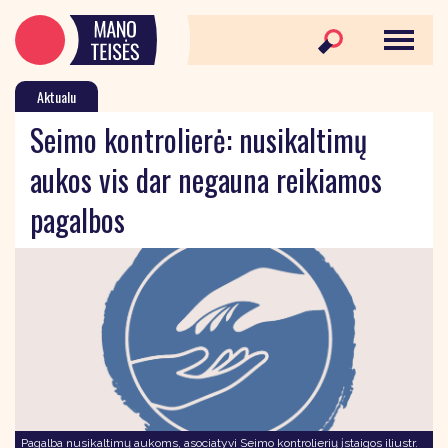
Aktualu
Seimo kontrolierė: nusikaltimų
aukos vis dar negauna reikiamos
pagalbos
Pagalba nusikaltimų aukoms, asociatyvi Seimo kontrolierių įstaigos iliustr.