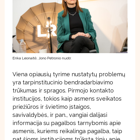
Erika Leonaitė, Jono Petronio nuotr.
Viena opiausių tyrime nustatytų problemų
yra tarpinstitucinio bendradarbiavimo
trūkumas ir spragos. Pirmojo kontakto
institucijos, tokios kaip asmens sveikatos
priežiūros ir švietimo įstaigos,
savivaldybės, ir pan., vangiai dalijasi
informacija su pagalbos tarnybomis apie
asmenis, kuriems reikalinga pagalba, taip
pat šioms institucijoms trūksta žinių apie