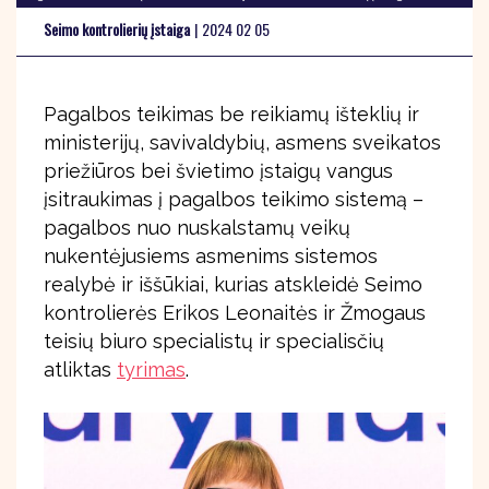
Seimo kontrolierių įstaiga
|
2024 02 05
Pagalbos teikimas be reikiamų išteklių ir
ministerijų, savivaldybių, asmens sveikatos
priežiūros bei švietimo įstaigų vangus
įsitraukimas į pagalbos teikimo sistemą –
pagalbos nuo nuskalstamų veikų
nukentėjusiems asmenims sistemos
realybė ir iššūkiai, kurias atskleidė Seimo
kontrolierės Erikos Leonaitės ir Žmogaus
teisių biuro specialistų ir specialisčių
atliktas
tyrimas
.