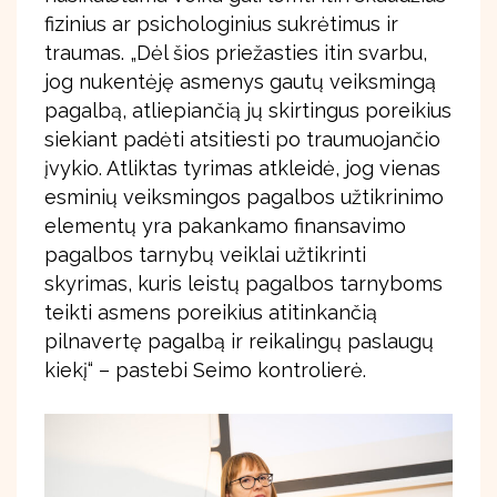
fizinius ar psichologinius sukrėtimus ir
traumas. „Dėl šios priežasties itin svarbu,
jog nukentėję asmenys gautų veiksmingą
pagalbą, atliepiančią jų skirtingus poreikius
siekiant padėti atsitiesti po traumuojančio
įvykio. Atliktas tyrimas atkleidė, jog vienas
esminių veiksmingos pagalbos užtikrinimo
elementų yra pakankamo finansavimo
pagalbos tarnybų veiklai užtikrinti
skyrimas, kuris leistų pagalbos tarnyboms
teikti asmens poreikius atitinkančią
pilnavertę pagalbą ir reikalingų paslaugų
kiekį“ – pastebi Seimo kontrolierė.