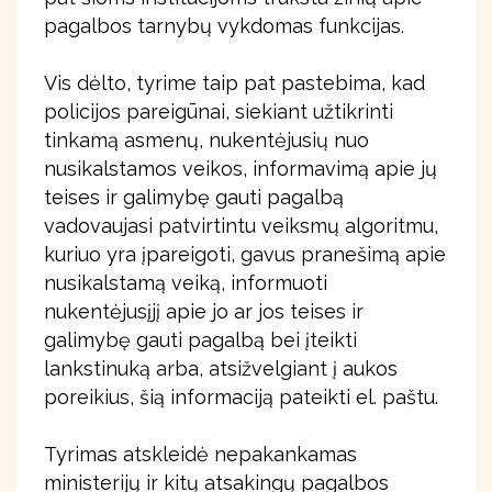
pagalbos tarnybų vykdomas funkcijas.
Vis dėlto, tyrime taip pat pastebima, kad
policijos pareigūnai, siekiant užtikrinti
tinkamą asmenų, nukentėjusių nuo
nusikalstamos veikos, informavimą apie jų
teises ir galimybę gauti pagalbą
vadovaujasi patvirtintu veiksmų algoritmu,
kuriuo yra įpareigoti, gavus pranešimą apie
nusikalstamą veiką, informuoti
nukentėjusįjį apie jo ar jos teises ir
galimybę gauti pagalbą bei įteikti
lankstinuką arba, atsižvelgiant į aukos
poreikius, šią informaciją pateikti el. paštu.
Tyrimas atskleidė nepakankamas
ministerijų ir kitų atsakingų pagalbos