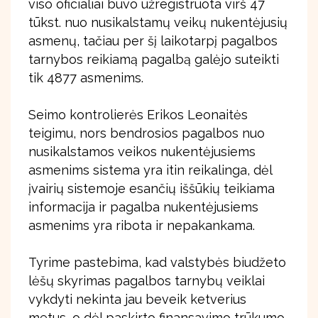
viso oficialiai buvo užregistruota virš 47
tūkst. nuo nusikalstamų veikų nukentėjusių
asmenų, tačiau per šį laikotarpį pagalbos
tarnybos reikiamą pagalbą galėjo suteikti
tik 4877 asmenims.
Seimo kontrolierės Erikos Leonaitės
teigimu, nors bendrosios pagalbos nuo
nusikalstamos veikos nukentėjusiems
asmenims sistema yra itin reikalinga, dėl
įvairių sistemoje esančių iššūkių teikiama
informacija ir pagalba nukentėjusiems
asmenims yra ribota ir nepakankama.
Tyrime pastebima, kad valstybės biudžeto
lėšų skyrimas pagalbos tarnybų veiklai
vykdyti nekinta jau beveik ketverius
metus, o dėl paskirto finansavimo trūkumo