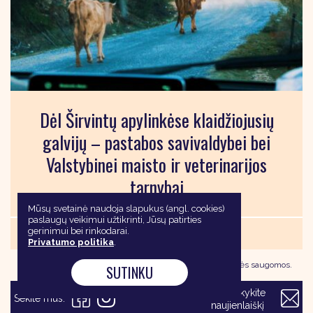
Dėl Širvintų apylinkėse klaidžiojusių
galvijų – pastabos savivaldybei bei
Valstybinei maisto ir veterinarijos
tarnybai
Mūsų svetainė naudoja slapukus (angl. cookies)
paslaugų veikimui užtikrinti, Jūsų patirties
2025 12 04 |
gerinimui bei rinkodarai.
Aktualu
Privatumo politika
.
2013 - 2026 Lietuvos žmogaus teisių centras.
VISOS
teisės saugomos.
SUTINKU
Užsisakykite
Sekite mus:
naujienlaiškį