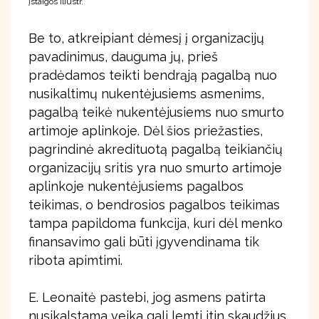
įstaigos iliustr.
Be to, atkreipiant dėmesį į organizacijų
pavadinimus, dauguma jų, prieš
pradėdamos teikti bendrąją pagalbą nuo
nusikaltimų nukentėjusiems asmenims,
pagalbą teikė nukentėjusiems nuo smurto
artimoje aplinkoje. Dėl šios priežasties,
pagrindinė akredituotą pagalbą teikiančių
organizacijų sritis yra nuo smurto artimoje
aplinkoje nukentėjusiems pagalbos
teikimas, o bendrosios pagalbos teikimas
tampa papildoma funkcija, kuri dėl menko
finansavimo gali būti įgyvendinama tik
ribota apimtimi.
E. Leonaitė pastebi, jog asmens patirta
nusikalstama veika gali lemti itin skaudžius