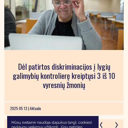
Dėl patirtos diskriminacijos į lygių
galimybių kontrolierę kreiptųsi 3 iš 10
vyresnių žmonių
2025 05 13 |
Aktualu
Mūsų svetainė naudoja slapukus (angl. cookies)
paslaugų veikimui užtikrinti, Jūsų patirties