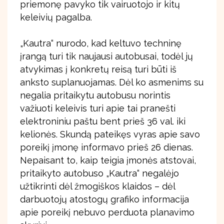
priemonę pavyko tik vairuotojo ir kitų
keleivių pagalba.
„Kautra“ nurodo, kad keltuvo techninę
įrangą turi tik naujausi autobusai, todėl jų
atvykimas į konkretų reisą turi būti iš
anksto suplanuojamas. Dėl ko asmenims su
negalia pritaikytu autobusu norintis
važiuoti keleivis turi apie tai pranešti
elektroniniu paštu bent prieš 36 val. iki
kelionės. Skundą pateikęs vyras apie savo
poreikį įmonę informavo prieš 26 dienas.
Nepaisant to, kaip teigia įmonės atstovai,
pritaikyto autobuso „Kautra“ negalėjo
užtikrinti dėl žmogiškos klaidos – dėl
darbuotojų atostogų grafiko informacija
apie poreikį nebuvo perduota planavimo