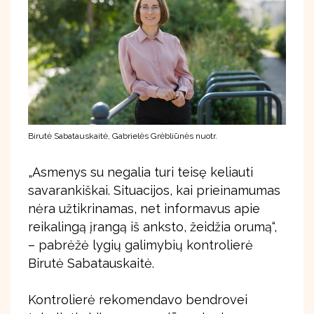
Birutė Sabatauskaitė, Gabrielės Grėbliūnės nuotr.
„Asmenys su negalia turi teisę keliauti
savarankiškai. Situacijos, kai prieinamumas
nėra užtikrinamas, net informavus apie
reikalingą įrangą iš anksto, žeidžia orumą“,
– pabrėžė lygių galimybių kontrolierė
Birutė Sabatauskaitė.
Kontrolierė rekomendavo bendrovei