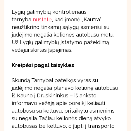
Lygių galimybių kontrolieriaus
tarnyba
nustatė
, kad įmonė „Kautra“
neužtikrino tinkamų sąlygų asmeniui su
judėjimo negalia kelionės autobusu metu.
Už Lygių galimybių įstatymo pažeidimą
vežėjui skirtas įspėjimas.
Kreipėsi pagal taisykles
Skundą Tarnybai pateikęs vyras su
judėjimo negalia planavo kelionę autobusu
iš Kauno į Druskininkus – iš anksto
informavo vežėją apie poreikį keliauti
autobusu su keltuvu, pritaikytu asmenims
su negalia. Tačiau kelionės dieną atvyko
autobusas be keltuvo, o įlipti į transporto