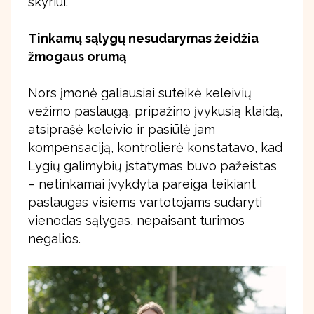
skyriui.
Tinkamų sąlygų nesudarymas žeidžia
žmogaus orumą
Nors įmonė galiausiai suteikė keleivių
vežimo paslaugą, pripažino įvykusią klaidą,
atsiprašė keleivio ir pasiūlė jam
kompensaciją, kontrolierė konstatavo, kad
Lygių galimybių įstatymas buvo pažeistas
– netinkamai įvykdyta pareiga teikiant
paslaugas visiems vartotojams sudaryti
vienodas sąlygas, nepaisant turimos
negalios.