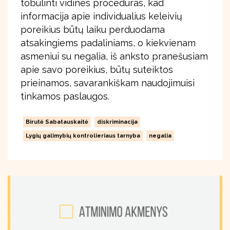
tobulinti vidines procedūras, kad
informacija apie individualius keleivių
poreikius būtų laiku perduodama
atsakingiems padaliniams, o kiekvienam
asmeniui su negalia, iš anksto pranešusiam
apie savo poreikius, būtų suteiktos
prieinamos, savarankiškam naudojimuisi
tinkamos paslaugos.
Birutė Sabatauskaitė
diskriminacija
Lygių galimybių kontrolieriaus tarnyba
negalia