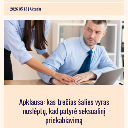
2026 05 13 |
Aktualu
Apklausa: kas trečias šalies vyras
nuslėptų, kad patyrė seksualinį
priekabiavimą