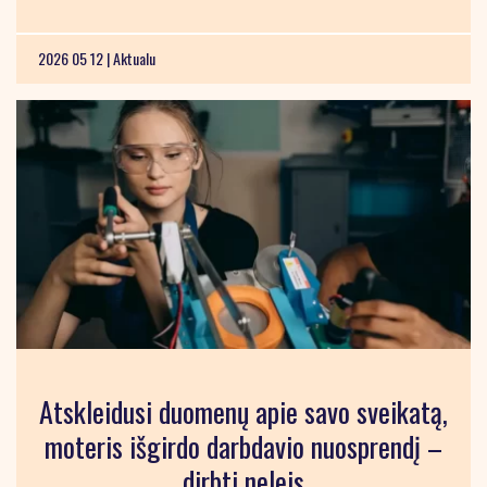
2026 05 12 |
Aktualu
Atskleidusi duomenų apie savo sveikatą,
moteris išgirdo darbdavio nuosprendį –
dirbti neleis