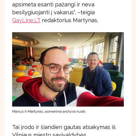
apsimeta esanti pažangi ir neva
besilygiuojanti į vakarus“, –teigia
GayLine.LT
redaktorius Martynas.
Marius ir Martynas, asmeninio archyvo nuotr.
Tai įrodo ir šiandien gautas atsakymas iš
Vilniaus miesto savivaldybės