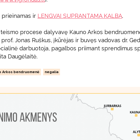
 prieinamas ir
LENGVAI SUPRANTAMA KALBA
.
 teismo procese dalyvavę Kauno Arkos bendruomenės
prof. Jonas Ruškus, įkūrėjas ir buvęs vadovas dr. Ge
cialinė darbuotoja, pagalbos priimant sprendimus sp
ita Daugėlaitė.
o Arkos bendruomenė
negalia