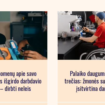
uomenų apie savo
Palaiko dauguma
s išgirdo darbdavio
trečias: žmonės su
– dirbti neleis
įsitvirtina d