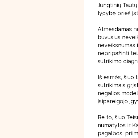
Jungtinių Tautų 
lygybę prieš įs
Atmesdamas net 
buvusius nevei
neveiksnumas ir
nepripažinti tei
sutrikimo diagn
Iš esmės, šiuo 
sutrikimais grį
negalios modelis
įsipareigojo įg
Be to, šiuo Te
numatytos ir K
pagalbos, prii