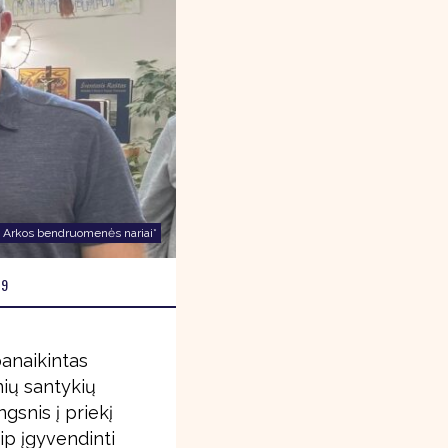
 Arkos bendruomenės nariai*
19
anaikintas
nių santykių
gsnis į priekį
ip įgyvendinti