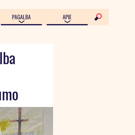
PAGALBA
APIE
lba
numo