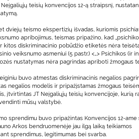
Neįgaliųjų teisių konvencijos 12-ą straipsnį, nustatant
tatymą.
dviejų teismo ekspertizių išvadas, kuriomis psichiatr
ksnumo apribojimus, teismas pripažino, kad „psichik
 kitos diskriminacinio pobūdžio etiketės nėra teisėta
sinio veiksnumo asmeniui (5 pastr.) <…> Psichikos (ir i
ozės nustatymas nėra pagrindas apriboti žmogaus teise
teiginiu buvo atmestas diskriminacinis negalios pagri
stas negalios modelis ir pripažįstamas žmogaus teisėm
, įtvirtintas JT Neįgaliųjų teisių konvencijoje, kurią 
yvendinti mūsų valstybė.
ismo sprendimu buvo pripažintas Konvencijos 12-ame 
auno Arkos bendruomenėje jau ilgą laiką teikiamos
mant sprendimus, legitimumas bei svarba.