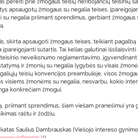
as pereiti prie žmogaus teisių neribojančių teisinių sa
tys apsaugotų žmogaus su negalia teises, įpareigojant
 su negalia priimant sprendimus, gerbiant žmogaus 
ą.
is, skirta apsaugoti žmogaus teises, teikiant pagalbą
pareigojanti sutartis. Tai kelias galutinai išsilaisvinti 
o teisinio neveiksnumo reglamentavimo, įgyvendinant
statymą ir žmonių su negalia lygybės su visais žmonė
galiųjų teisių konvencijos preambulėje, visos žmogaus
os visiems žmonėms su negalia, nesvarbu, kokio int
inga konkrečiam žmogui.
ą, priimant sprendimus, šiam viešam pranešimui yra 
kimas raštu ir žodžiu.
katas Saulius Dambrauskas (Viešojo intereso gynimo
/www.vigfondas.lt
).