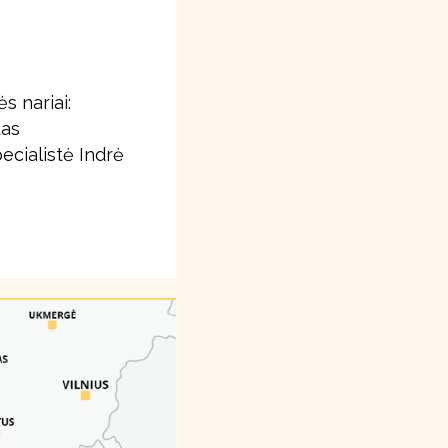
 nariai:
das
ecialistė Indrė