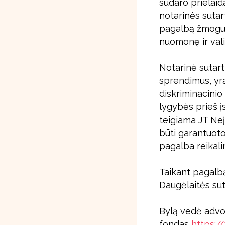
sudaro prielaid
notarinės sutar
pagalbą žmogui
nuomonę ir vali
Notarinė sutart
sprendimus, yra į
diskriminacini
lygybės prieš į
teigiama JT Neį
būti garantuot
pagalba reikal
Taikant pagalb
Daugėlaitės suti
Bylą vedė advo
fondas
https:/