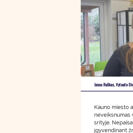
Jonas Ruškus, Vytauto Di
Kauno miesto a
neveiksnumas vi
srityje. Nepais
įgyvendinant žm