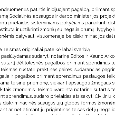
druomenės patirtis inicijuojant pagalbą, priimant s
amą Socialinės apsaugos ir darbo ministerijos projekt
anti prielaidas sisteminiams pokyčiams panaikinti dis
itutą ir užtikrinti žmonių su negalia orumą, lygybę ir
monėmis dalyvauti visuomenėje be diskriminacijos dėl 
Teismas originaliai pateikė labai svarbią
 pasiūlydamas sudaryti notarinę Editos ir Kauno Arko
utartį dėl tolesnės pagalbos priimant spendimus te
eismas nustatė praktines gaires, sudarančias pagrind
alia ir pagalbos priimant sprendimus paslaugos teik
nkamą teisinę priemonę, siekiant apsaugoti žmogaus s
 kitais žmonėmis. Teismo įvardinta notarinė sutartis te
nt sprendimus, sudaro prielaidas atsisakyti Civiliniu 
 diskriminacinės suaugusiųjų globos formos žmonė
ant ar net atimant jų prigimtines teises dėl jų negalio