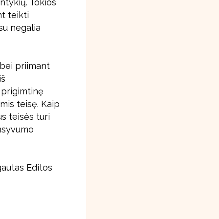
ntykių. Tokios
 teikti
su negalia
 bei priimant
iš
 prigimtinę
mis teisę. Kaip
 teisės turi
ensyvumo
gautas Editos