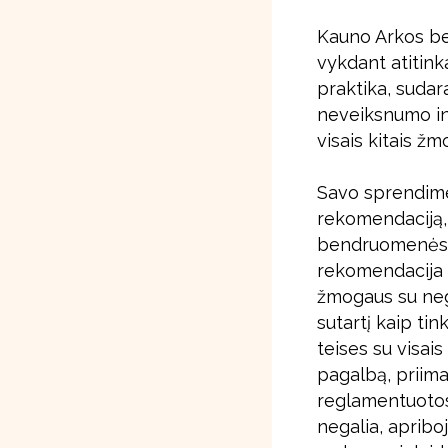
Kauno Arkos ben
vykdant atitink
praktika, sudar
neveiksnumo inst
visais kitais ž
Savo sprendime 
rekomendaciją,
bendruomenės s
rekomendacija T
žmogaus su neg
sutartį kaip ti
teises su visais
pagalbą, priima
reglamentuotos
negalia, apriboj