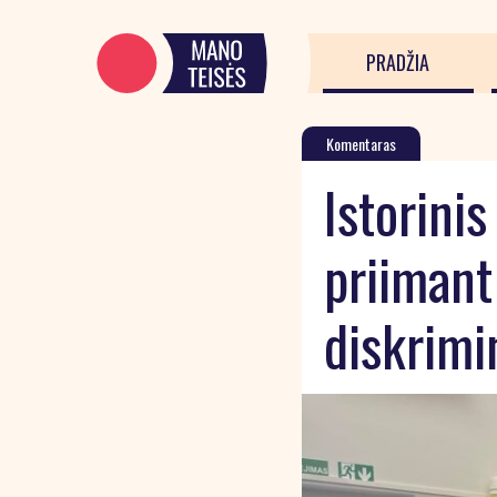
PRADŽIA
Komentaras
Istorini
priimant
diskrimi