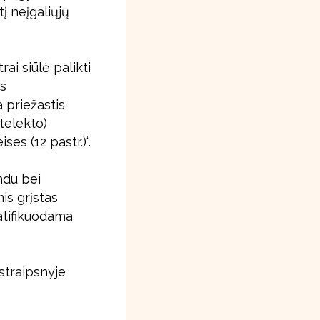
į neįgaliųjų
ai siūlė palikti
os
 priežastis
ntelekto)
s (12 pastr.)“.
ndu bei
is grįstas
ratifikuodama
straipsnyje