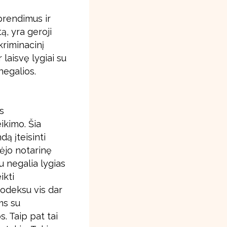
prendimus ir
ą, yra geroji
kriminacinį
 laisvę lygiai su
negalios.
s
ikimo. Šia
ą įteisinti
ėjo notarinę
u negalia lygias
ikti
kodeksu vis dar
ms su
s. Taip pat tai