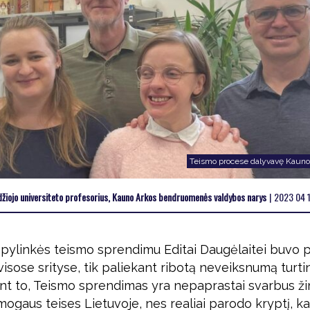
Teismo procese dalyvavę Kauno
džiojo universiteto profesorius, Kauno Arkos bendruomenės valdybos narys
|
2023 04 
pylinkės teismo sprendimu Editai Daugėlaitei buvo p
sose srityse, tik paliekant ribotą neveiksnumą turti
ant to, Teismo sprendimas yra nepaprastai svarbus žin
ogaus teises Lietuvoje, nes realiai parodo kryptį, ka