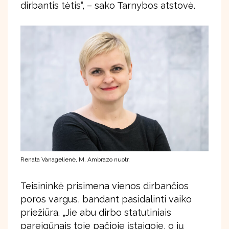
dirbantis tėtis“, – sako Tarnybos atstovė.
Renata Vanagelienė, M. Ambrazo nuotr.
Teisininkė prisimena vienos dirbančios
poros vargus, bandant pasidalinti vaiko
priežiūra. „Jie abu dirbo statutiniais
pareigūnais toje pačioje įstaigoje, o jų