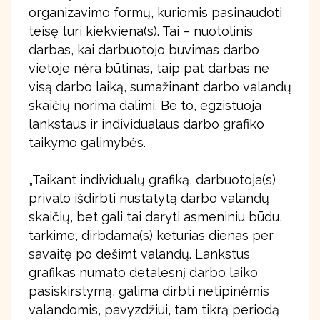
organizavimo formų, kuriomis pasinaudoti
teisę turi kiekviena(s). Tai – nuotolinis
darbas, kai darbuotojo buvimas darbo
vietoje nėra būtinas, taip pat darbas ne
visą darbo laiką, sumažinant darbo valandų
skaičių norima dalimi. Be to, egzistuoja
lankstaus ir individualaus darbo grafiko
taikymo galimybės.
„Taikant individualų grafiką, darbuotoja(s)
privalo išdirbti nustatytą darbo valandų
skaičių, bet gali tai daryti asmeniniu būdu,
tarkime, dirbdama(s) keturias dienas per
savaitę po dešimt valandų. Lankstus
grafikas numato detalesnį darbo laiko
pasiskirstymą, galima dirbti netipinėmis
valandomis, pavyzdžiui, tam tikrą periodą