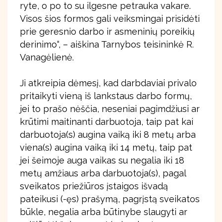
ryte, o po to su ilgesne petrauka vakare.
Visos šios formos gali veiksmingai prisidėti
prie geresnio darbo ir asmeninių poreikių
derinimo“, – aiškina Tarnybos teisininkė R.
Vanagėlienė.
Ji atkreipia dėmesį, kad darbdaviai privalo
pritaikyti vieną iš lankstaus darbo formų,
jei to prašo nėščia, neseniai pagimdžiusi ar
krūtimi maitinanti darbuotoja, taip pat kai
darbuotoja(s) augina vaiką iki 8 metų arba
viena(s) augina vaiką iki 14 metų, taip pat
jei šeimoje auga vaikas su negalia iki 18
metų amžiaus arba darbuotoja(s), pagal
sveikatos priežiūros įstaigos išvadą
pateikusi (-ęs) prašymą, pagrįstą sveikatos
būkle, negalia arba būtinybe slaugyti ar