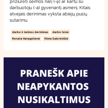
prižiūrėti šeimos narį (-ę) ar kartu su
darbuotoju (-a) gyvenantį asmenį. Kitais
atvejais derinimas vyksta abiejų pusių
sutarimu.
darbo ir šeimos derinimas
darbo teisė
Renata Vanagėlienė
Vilma Gabrieliūtė