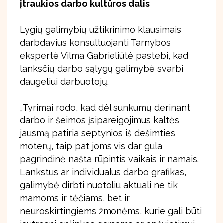
įtraukios darbo kultūros dalis
Lygių galimybių užtikrinimo klausimais
darbdavius konsultuojanti Tarnybos
ekspertė Vilma Gabrieliūtė pastebi, kad
lanksčių darbo sąlygų galimybė svarbi
daugeliui darbuotojų.
„Tyrimai rodo, kad dėl sunkumų derinant
darbo ir šeimos įsipareigojimus kaltės
jausmą patiria septynios iš dešimties
moterų, taip pat joms vis dar gula
pagrindinė našta rūpintis vaikais ir namais.
Lankstus ar individualus darbo grafikas,
galimybė dirbti nuotoliu aktuali ne tik
mamoms ir tėčiams, bet ir
neuroskirtingiems žmonėms, kurie gali būti