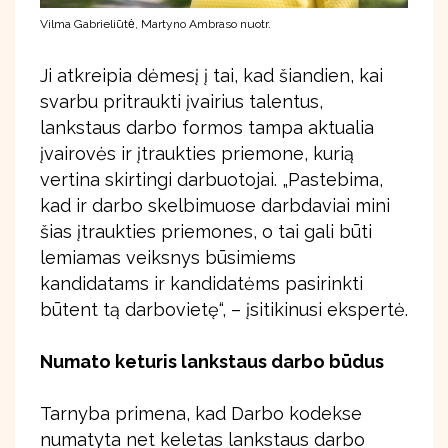
Vilma Gabrieliūtė, Martyno Ambraso nuotr.
Ji atkreipia dėmesį į tai, kad šiandien, kai
svarbu pritraukti įvairius talentus,
lankstaus darbo formos tampa aktualia
įvairovės ir įtraukties priemone, kurią
vertina skirtingi darbuotojai. „Pastebima,
kad ir darbo skelbimuose darbdaviai mini
šias įtraukties priemones, o tai gali būti
lemiamas veiksnys būsimiems
kandidatams ir kandidatėms pasirinkti
būtent tą darbovietę“, – įsitikinusi ekspertė.
Numato keturis lankstaus darbo būdus
Tarnyba primena, kad Darbo kodekse
numatyta net keletas lankstaus darbo