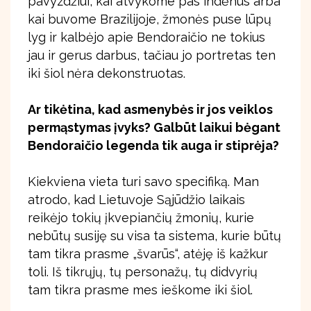
pavyzdžiui, kai atvykome pas indėnus arba
kai buvome Brazilijoje, žmonės puse lūpų
lyg ir kalbėjo apie Bendoraičio ne tokius
jau ir gerus darbus, tačiau jo portretas ten
iki šiol nėra dekonstruotas.
Ar tikėtina, kad asmenybės ir jos veiklos
permąstymas įvyks? Galbūt laikui bėgant
Bendoraičio legenda tik auga ir stiprėja?
Kiekviena vieta turi savo specifiką. Man
atrodo, kad Lietuvoje Sąjūdžio laikais
reikėjo tokių įkvepiančių žmonių, kurie
nebūtų susiję su visa ta sistema, kurie būtų
tam tikra prasme „švarūs“, atėję iš kažkur
toli. Iš tikrųjų, tų personažų, tų didvyrių
tam tikra prasme mes ieškome iki šiol.