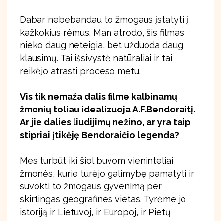
Dabar nebebandau to žmogaus įstatyti į
kažkokius rėmus. Man atrodo, šis filmas
nieko daug neteigia, bet užduoda daug
klausimų. Tai išsivystė natūraliai ir tai
reikėjo atrasti proceso metu.
Vis tik nemaža dalis filme kalbinamų
žmonių toliau idealizuoja A.F.Bendoraitį.
Ar jie dalies liudijimų nežino, ar yra taip
stipriai įtikėję Bendoraičio legenda?
Mes turbūt iki šiol buvom vieninteliai
žmonės, kurie turėjo galimybę pamatyti ir
suvokti to žmogaus gyvenimą per
skirtingas geografines vietas. Tyrėme jo
istoriją ir Lietuvoj, ir Europoj, ir Pietų