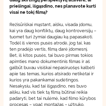
priešingai, išgąsdino, nes planavote kurti
visai ne tokį filmą?
Režisūriškai mąstant, aišku, visada įdomu,
kai yra daug konfliktų, daug kontroversijų –
tuomet turi žymiai daugiau ką papasakoti.
Todėl iš vienos pusės atrodė, jog tai, kas
ten pradėjo vertis, filmą darė įdomesnį.
Bet, iš kitos pusės, tai buvo pirmas tokios
apimties mano dokumentinis filmas ir aš
galbūt buvau visiškai nepasiruošęs kalbėti
apie tas temas, kurios atsirado netikėtai ir
kurios yra pakankamai sudėtingos.
Nesakysiu, kad tai išgąsdino, nes buvo
aišku, kad vis tiek tą filmą būtinai reikia
padaryti, bet tai nulėmė, kad filmo kūrybos
procesas – ypač montažas – užtruko.