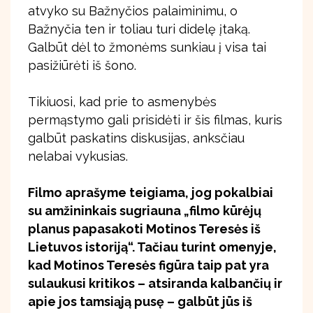
atvyko su Bažnyčios palaiminimu, o
Bažnyčia ten ir toliau turi didelę įtaką.
Galbūt dėl to žmonėms sunkiau į visa tai
pasižiūrėti iš šono.
Tikiuosi, kad prie to asmenybės
permąstymo gali prisidėti ir šis filmas, kuris
galbūt paskatins diskusijas, anksčiau
nelabai vykusias.
Filmo aprašyme teigiama, jog pokalbiai
su amžininkais sugriauna „filmo kūrėjų
planus papasakoti Motinos Teresės iš
Lietuvos istoriją“. Tačiau turint omenyje,
kad Motinos Teresės figūra taip pat yra
sulaukusi kritikos – atsiranda kalbančių ir
apie jos tamsiąją pusę – galbūt jūs iš