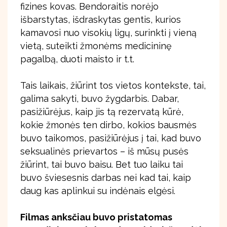
fizines kovas. Bendoraitis norėjo
išbarstytas, išdraskytas gentis, kurios
kamavosi nuo visokių ligų, surinkti į vieną
vietą, suteikti žmonėms medicininę
pagalbą, duoti maisto ir t.t.
Tais laikais, žiūrint tos vietos kontekste, tai,
galima sakyti, buvo žygdarbis. Dabar,
pasižiūrėjus, kaip jis tą rezervatą kūrė,
kokie žmonės ten dirbo, kokios bausmės
buvo taikomos, pasižiūrėjus į tai, kad buvo
seksualinės prievartos – iš mūsų pusės
žiūrint, tai buvo baisu. Bet tuo laiku tai
buvo šviesesnis darbas nei kad tai, kaip
daug kas aplinkui su indėnais elgėsi.
Filmas anksčiau buvo pristatomas