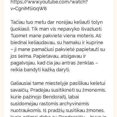
https://www.youtube.com/watch?
v=CgniMSi0qW8
Tačiau tuo metu dar norėjau keliauti tolyn
(juokiasi). Tik man vis nepavyko išvažiuoti.
Tuomet mane pakvietė viena moteris. Aš
biednai keliaudavau, su hamaku ir kuprine
– ji mane pamačiusi pakvietė papietauti su
jos šeima. Papietavau, atsigavau ir
pagalvojau, kad čia jau antras ženklas –
reikia bandyti kažką daryti.
Galiausiai tame miestelyje pasilikau keletui
savaičių. Pradėjau susitikinėti su žmonėmis,
kurie pažinojo Bendoraitį, labai
susidomėjau rastomis archyvinėmis
nuotraukomis. Iš pradžių susitikau žmones,