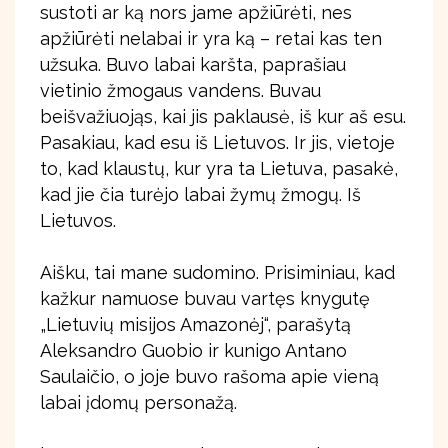
sustoti ar ką nors jame apžiūrėti, nes
apžiūrėti nelabai ir yra ką – retai kas ten
užsuka. Buvo labai karšta, paprašiau
vietinio žmogaus vandens. Buvau
beišvažiuojąs, kai jis paklausė, iš kur aš esu.
Pasakiau, kad esu iš Lietuvos. Ir jis, vietoje
to, kad klaustų, kur yra ta Lietuva, pasakė,
kad jie čia turėjo labai žymų žmogų. Iš
Lietuvos.
Aišku, tai mane sudomino. Prisiminiau, kad
kažkur namuose buvau vartęs knygutę
„Lietuvių misijos Amazonėj“, parašytą
Aleksandro Guobio ir kunigo Antano
Saulaičio, o joje buvo rašoma apie vieną
labai įdomų personažą.