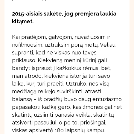
2015-aisiais sakėte, jog premjera laukia
kitąmet.
Kai pradėjom, galvojom, nuvažiuosim ir
nufilmuosim, užtruksim porą metų. Vėliau
supranti, kad ne viskas nuo tavęs
priklauso. Kiekvieną meninį kūrinį gali
bandyt įspraust į kažkokius rėmus, bet,
man atrodo, kiekviena istorija turi savo
laiką, kurį turi praeiti. Užtruko, nes visą
medžiagą reikėjo suvirškinti, atrasti
balansą – iš pradžių buvo daug entuziazmo
papasakoti kažką gero, kas žmones gal net
skatintų užsiimti panašia veikla, skatintų
atsiverti pasauliui, o po to, priešingai,
viskas apsivertė 180 laipsnių kampu.