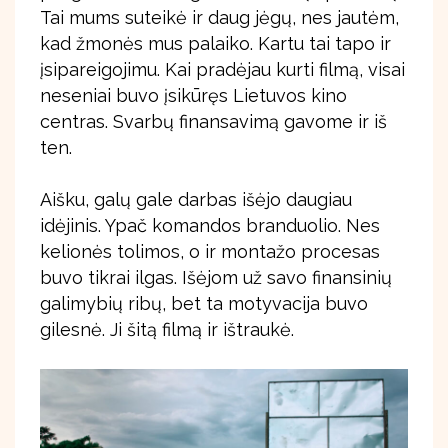
Tai mums suteikė ir daug jėgų, nes jautėm,
kad žmonės mus palaiko. Kartu tai tapo ir
įsipareigojimu. Kai pradėjau kurti filmą, visai
neseniai buvo įsikūręs Lietuvos kino
centras. Svarbų finansavimą gavome ir iš
ten.
Aišku, galų gale darbas išėjo daugiau
idėjinis. Ypač komandos branduolio. Nes
kelionės tolimos, o ir montažo procesas
buvo tikrai ilgas. Išėjom už savo finansinių
galimybių ribų, bet ta motyvacija buvo
gilesnė. Ji šitą filmą ir ištraukė.