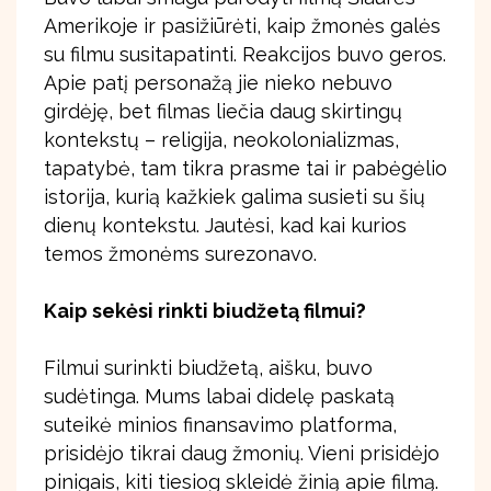
Amerikoje ir pasižiūrėti, kaip žmonės galės
su filmu susitapatinti. Reakcijos buvo geros.
Apie patį personažą jie nieko nebuvo
girdėję, bet filmas liečia daug skirtingų
kontekstų – religija, neokolonializmas,
tapatybė, tam tikra prasme tai ir pabėgėlio
istorija, kurią kažkiek galima susieti su šių
dienų kontekstu. Jautėsi, kad kai kurios
temos žmonėms surezonavo.
Kaip sekėsi rinkti biudžetą filmui?
Filmui surinkti biudžetą, aišku, buvo
sudėtinga. Mums labai didelę paskatą
suteikė minios finansavimo platforma,
prisidėjo tikrai daug žmonių. Vieni prisidėjo
pinigais, kiti tiesiog skleidė žinią apie filmą.