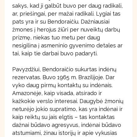
sakys, kad ji galbūt buvo per daug radikali,
ar, priešingai, per mažai radikali. Lygiai tas
pats yra ir su Bendoraičiu. Dažniausiai
žmones į herojus žiūri per nuveiktų darbų
prizmę, niekas tuo metu per daug
nesigilina į asmeninio gyvenimo detales ar
tai, kaip tie darbai buvo padaryti.
Pavyzdžiui, Bendoraičio sukurtas indėnų
rezervatas. Buvo 1965 m. Brazilijoje. Dar
vyko daug pirmų kontaktų su indėnais.
Amazonėje, kaip visada, atsirado ir
kažkokie verslo interesai. Daugybė žmonių
neturėjo jokio supratimo, kas yra indėnai ir
kaip reiktų su jais elgtis – tas kontaktas
dažnai būdavo agresyvus, indėnai būdavo
atstumiami, žinau istorijų ir apie vykusias