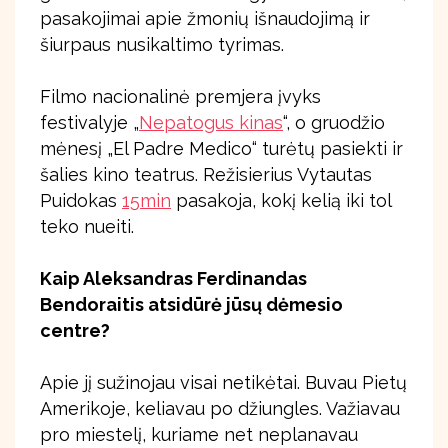
pasakojimai apie žmonių išnaudojimą ir
šiurpaus nusikaltimo tyrimas.
Filmo nacionalinė premjera įvyks
festivalyje „
Nepatogus kinas
“, o gruodžio
mėnesį „El Padre Medico“ turėtų pasiekti ir
šalies kino teatrus. Režisierius Vytautas
Puidokas
15min
pasakoja, kokį kelią iki tol
teko nueiti.
Kaip Aleksandras Ferdinandas
Bendoraitis atsidūrė jūsų dėmesio
centre?
Apie jį sužinojau visai netikėtai. Buvau Pietų
Amerikoje, keliavau po džiungles. Važiavau
pro miestelį, kuriame net neplanavau