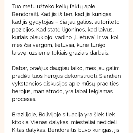
Tuo metu užteko kelių faktų apie
Bendoraitį. Kad jis iš ten, kad jis kunigas,
kad jis gydytojas – čia jau galios, autoriteto
pozicijos. Kad statė ligonines, kad laivus,
kuriais plaukiojo, vadino „Lietuva“. Ir va, kol
mes čia vargom, lietuviai, kurie turėjo
laisvę, užsiėmė tokiais gražiais darbais.
Dabar, praėjus daugiau laiko, mes jau galim
pradėti tuos herojus dekonstruoti. Šiandien
vykstančios diskusijos apie mūsų praeities
herojus, man atrodo, yra labai teigiamas
procesas.
Brazilijoje, Bolivijoje situacija yra šiek tiek
kitokia. Vienas dalykas, miesteliai nedideli.
Kitas dalykas, Bendoraitis buvo kunigas, jis