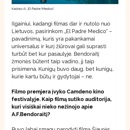
Kadras iš „El Padre Medico“.
Ilgainiui, kadangi filmas dar ir nutolo nuo
Lietuvos, pasirinkom „El Padre Medico“ –
pavadinimą, kuris yra pakankamai
universalus ir kurį žiūrovai gali suprasti
turbūt bet kur pasaulyje. Bendoraitį
žmonės būtent taip vadino, jį taip
prisimena. Kunigų buvo daug, bet kunigų,
kurie kartu būtų ir gydytojai – ne.
Filmo premjera įvyko Camdeno kino
festivalyje. Kaip filmą sutiko auditorija,
kuri visiškai nieko nežinojo apie
A.F.Bendoraitį?
Buvo labai smagu parodyti filmą Šiaurės