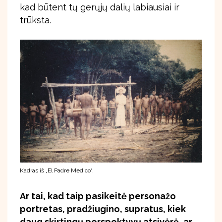
kad būtent tų gerųjų dalių labiausiai ir
trūksta.
Kadras iš „El Padre Medico“.
Ar tai, kad taip pasikeitė personažo
portretas, pradžiugino, supratus, kiek
daug skirtingų perspektyvų atsivėrė, ar