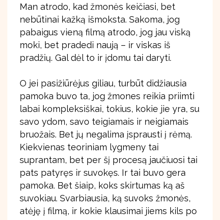
Man atrodo, kad žmonės keičiasi, bet
nebūtinai kažką išmoksta. Sakoma, jog
pabaigus vieną filmą atrodo, jog jau viską
moki, bet pradedi naują – ir viskas iš
pradžių. Gal dėl to ir įdomu tai daryti.
O jei pasižiūrėjus giliau, turbūt didžiausia
pamoka buvo ta, jog žmones reikia priimti
labai kompleksiškai, tokius, kokie jie yra, su
savo ydom, savo teigiamais ir neigiamais
bruožais. Bet jų negalima įsprausti į rėmą.
Kiekvienas teoriniam lygmeny tai
suprantam, bet per šį procesą jaučiuosi tai
pats patyręs ir suvokęs. Ir tai buvo gera
pamoka. Bet šiaip, koks skirtumas ką aš
suvokiau. Svarbiausia, ką suvoks žmonės,
atėję į filmą, ir kokie klausimai jiems kils po