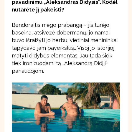
pavadinimu „Aleksandras Didysis“. Kodėl
nutarėte jį pakeisti?
Bendoraitis mėgo prabangą – jis turėjo
baseiną, atsivežė dobermanų, jo namai
buvo išraižyti jo herbu, vietiniai menininkai
tapydavo jam paveikslus… Visoj jo istorijoj
matyti didybės elementas. Jau tada šiek
tiek ironizuodami tą „Aleksandrą Didįjį“
panaudojom.