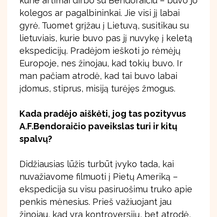
kurie artimai dirbo su Bendoraičiu – buvo jo
kolegos ar pagalbininkai. Jie visi jį labai
gyrė. Tuomet grįžau į Lietuvą, susitikau su
lietuviais, kurie buvo pas jį nuvykę į keletą
ekspedicijų. Pradėjom ieškoti jo rėmėjų
Europoje, nes žinojau, kad tokių buvo. Ir
man pačiam atrodė, kad tai buvo labai
įdomus, stiprus, misiją turėjęs žmogus.
Kada pradėjo aiškėti, jog tas pozityvus
A.F.Bendoraičio paveikslas turi ir kitų
spalvų?
Didžiausias lūžis turbūt įvyko tada, kai
nuvažiavome filmuoti į Pietų Ameriką –
ekspedicija su visu pasiruošimu truko apie
penkis mėnesius. Prieš važiuojant jau
žinojau, kad yra kontroversijų, bet atrodė,