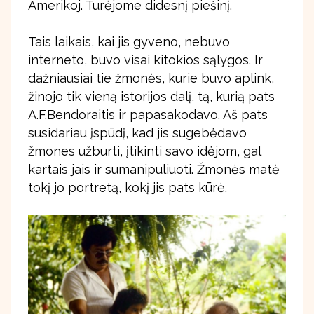
Amerikoj. Turėjome didesnį piešinį.
Tais laikais, kai jis gyveno, nebuvo
interneto, buvo visai kitokios sąlygos. Ir
dažniausiai tie žmonės, kurie buvo aplink,
žinojo tik vieną istorijos dalį, tą, kurią pats
A.F.Bendoraitis ir papasakodavo. Aš pats
susidariau įspūdį, kad jis sugebėdavo
žmones užburti, įtikinti savo idėjom, gal
kartais jais ir sumanipuliuoti. Žmonės matė
tokį jo portretą, kokį jis pats kūrė.