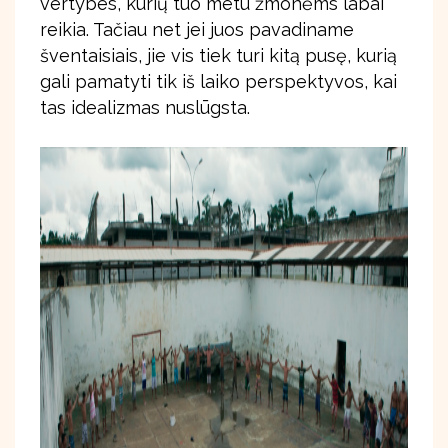
vertybes, kurių tuo metu žmonėms labai
reikia. Tačiau net jei juos pavadiname
šventaisiais, jie vis tiek turi kitą pusę, kurią
gali pamatyti tik iš laiko perspektyvos, kai
tas idealizmas nuslūgsta.