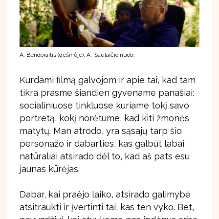
A. Bendoraitis (dešinėje), A.-Saulaičio nuotr.
Kurdami filmą galvojom ir apie tai, kad tam
tikra prasme šiandien gyvename panašiai:
socialiniuose tinkluose kuriame tokį savo
portretą, kokį norėtume, kad kiti žmonės
matytų. Man atrodo, yra sąsajų tarp šio
personažo ir dabarties, kas galbūt labai
natūraliai atsirado dėl to, kad aš pats esu
jaunas kūrėjas.
Dabar, kai praėjo laiko, atsirado galimybė
atsitraukti ir įvertinti tai, kas ten vyko. Bet,