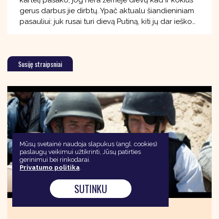
kartelį pasako, jog nėra žemėje dievų kad ir kokius
gerus darbus jie dirbtų. Ypač aktualu šiandieniniam
pasauliui: juk rusai turi dievą Putiną, kiti jų dar ieško…
Susiję straipsniai
Mūsų svetainė naudoja slapukus (angl. cookies)
paslaugų veikimui užtikrinti, Jūsų patirties
gerinimui bei rinkodarai.
Privatumo politika
.
SUTINKU