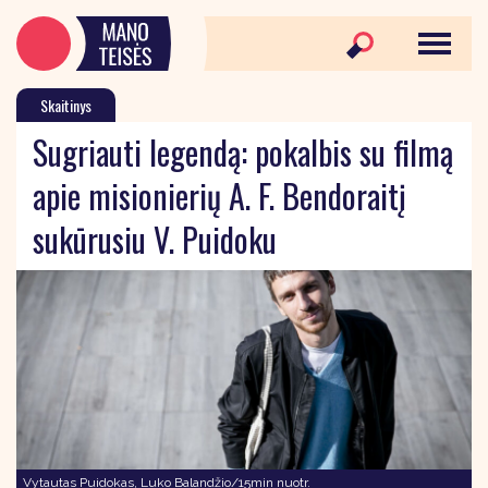
Skaitinys
Sugriauti legendą: pokalbis su filmą
apie misionierių A. F. Bendoraitį
sukūrusiu V. Puidoku
Vytautas Puidokas, Luko Balandžio/15min nuotr.