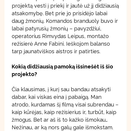
projektą vesti į priekį ir jautė už jį didžiausią
atsakomybę. Bet prie jo prisidėjo labai
daug žmonių. Komandos branduoly buvo ir
labai patyrusių žmonių – pavyzdžiui,
operatorius Rimvydas Leipus, montažo
režisierė Anne Fabini. Ieškojom balanso
tarp jaunatviškos aistros ir patirties.
Kokią didžiausią pamoką išsinešėt iš šio
projekto?
Čia klausimas, į kurį sau bandau atsakyti
dabar, kai viskas eina į pabaigą. Man
atrodo, kurdamas šį filmą visai subrendau –
kaip kūrėjas, kaip režisierius ir, turbūt, kaip
žmogus. Bet ar aš iš to kažko išmokau…
Nežinau, ar ką nors galų gale išmokstam.