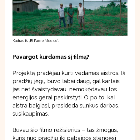
Kadras iš „El Padre Medico“.
Pavargot kurdamas šį filmą?
Projektą pradėjau kurti vedamas aistros. Iš
pradžių jėgų buvo labai daug, gal kartais
jas net švaistydavau, nemokėdavau tos
energijos gerai paskirstyti. O po to, kai
aistra baigiasi, prasideda sunkus darbas,
susikaupimas.
Buvau šio filmo režisierius – tas žmogus,
kuris nuo pradžių iki pabaigos stengėsi