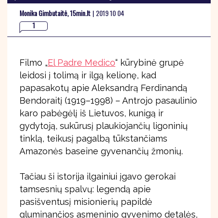
Monika Gimbutaitė, 15min.lt
|
2019 10 04
1
Filmo „
El Padre Medico
“ kūrybinė grupė
leidosi į tolimą ir ilgą kelionę, kad
papasakotų apie Aleksandrą Ferdinandą
Bendoraitį (1919–1998) – Antrojo pasaulinio
karo pabėgėlį iš Lietuvos, kunigą ir
gydytoją, sukūrusį plaukiojančių ligoninių
tinklą, teikusį pagalbą tūkstančiams
Amazonės baseine gyvenančių žmonių.
Tačiau ši istorija ilgainiui įgavo gerokai
tamsesnių spalvų: legendą apie
pasišventusį misionierių papildė
gluminančios asmeninio gyvenimo detalės,