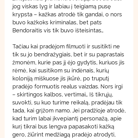
jog viskas lyg ir labiau į teigiamą pusę
krypsta – kažkas atrodė tik gandai, o nors
buvo kažkoks kriminalas, bet pats
Bendoraitis vis tik buvo išteisintas…
Tačiau kai pradėjom filmuoti ir susitikti ne
tik su jo bendražygiais, bet ir su paprastais
žmonėm, kurie pas jį ėjo gydytis, kuriuos jis
rėmė, kai susitikom su indėnais, kurių
koloniją miškuose jis įkūrė, po truputį
pradėjo formuotis realus vaizdas. Nors irgi
– skirtingos kalbos, vertimai… Iš tikrųjų,
suvokti, su kuo turime reikalą, pradėjau tik
tada, kai grįžom namo. Jei pradžioje atrodė,
kad turim labai įkvepiantį personažą, apie
kurį tikrai bus lengva papasakoti kažką
gero, žiūrint medžiagą pradėjo atrodyti,