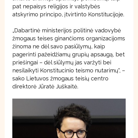
pat nepaisys religijos ir valstybės
atskyrimo principo, įtvirtinto Konstitucijoje.
„Dabartinė ministerijos politinė vadovybė
žmogaus teises ginančioms organizacijoms
žinoma ne dėl savo pasiūlymų, kaip
pagerinti pažeidžiamų grupių apsaugą, bet
priešingai – dėl siūlymų jas varžyti bei
nesilaikyti Konstitucinio teismo nutarimų“, –
sako Lietuvos žmogaus teisių centro
direktorė Jūratė Juškaitė.