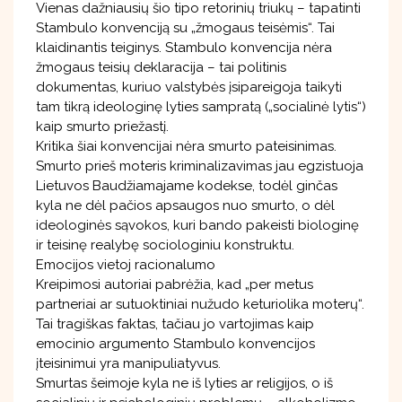
Vienas dažniausių šio tipo retorinių triukų – tapatinti
Stambulo konvenciją su „žmogaus teisėmis“. Tai
klaidinantis teiginys. Stambulo konvencija nėra
žmogaus teisių deklaracija – tai politinis
dokumentas, kuriuo valstybės įsipareigoja taikyti
tam tikrą ideologinę lyties sampratą („socialinė lytis“)
kaip smurto priežastį.
Kritika šiai konvencijai nėra smurto pateisinimas.
Smurto prieš moteris kriminalizavimas jau egzistuoja
Lietuvos Baudžiamajame kodekse, todėl ginčas
kyla ne dėl pačios apsaugos nuo smurto, o dėl
ideologinės sąvokos, kuri bando pakeisti biologinę
ir teisinę realybę sociologiniu konstruktu.
Emocijos vietoj racionalumo
Kreipimosi autoriai pabrėžia, kad „per metus
partneriai ar sutuoktiniai nužudo keturiolika moterų“.
Tai tragiškas faktas, tačiau jo vartojimas kaip
emocinio argumento Stambulo konvencijos
įteisinimui yra manipuliatyvus.
Smurtas šeimoje kyla ne iš lyties ar religijos, o iš