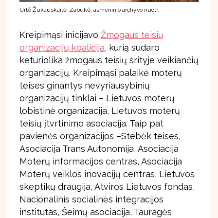
Urtė Žukauskaitė-Zabukė, asmeninio archyvo nuotr.
Kreipimąsi inicijavo
Žmogaus teisių
organizacijų koalicija
, kurią sudaro
keturiolika žmogaus teisių srityje veikiančių
organizacijų. Kreipimąsi palaikė moterų
teises ginantys nevyriausybinių
organizacijų tinklai – Lietuvos moterų
lobistinė organizacija, Lietuvos moterų
teisių įtvrtinimo asociacija. Taip pat
pavienės organizacijos –Stebėk teises,
Asociacija Trans Autonomija, Asociacija
Moterų informacijos centras, Asociacija
Moterų veiklos inovacijų centras, Lietuvos
skeptikų draugija, Atviros Lietuvos fondas,
Nacionalinis socialinės integracijos
institutas, Šeimų asociacija, Tauragės