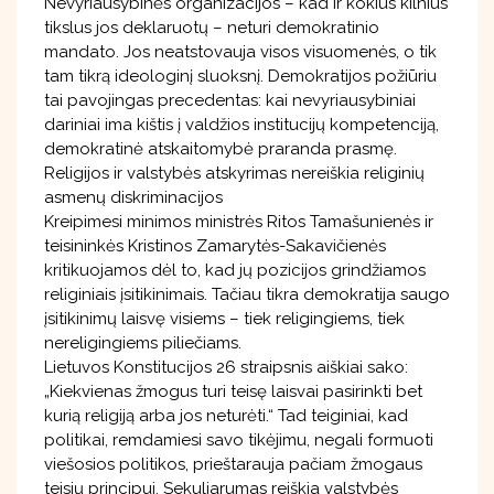
Nevyriausybinės organizacijos – kad ir kokius kilnius
tikslus jos deklaruotų – neturi demokratinio
mandato. Jos neatstovauja visos visuomenės, o tik
tam tikrą ideologinį sluoksnį. Demokratijos požiūriu
tai pavojingas precedentas: kai nevyriausybiniai
dariniai ima kištis į valdžios institucijų kompetenciją,
demokratinė atskaitomybė praranda prasmę.
Religijos ir valstybės atskyrimas nereiškia religinių
asmenų diskriminacijos
Kreipimesi minimos ministrės Ritos Tamašunienės ir
teisininkės Kristinos Zamarytės-Sakavičienės
kritikuojamos dėl to, kad jų pozicijos grindžiamos
religiniais įsitikinimais. Tačiau tikra demokratija saugo
įsitikinimų laisvę visiems – tiek religingiems, tiek
nereligingiems piliečiams.
Lietuvos Konstitucijos 26 straipsnis aiškiai sako:
„Kiekvienas žmogus turi teisę laisvai pasirinkti bet
kurią religiją arba jos neturėti.“ Tad teiginiai, kad
politikai, remdamiesi savo tikėjimu, negali formuoti
viešosios politikos, prieštarauja pačiam žmogaus
teisių principui. Sekuliarumas reiškia valstybės