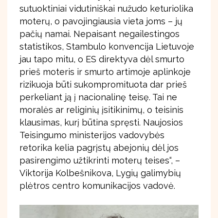
sutuoktiniai vidutiniškai nužudo keturiolika
moterų, o pavojingiausia vieta joms – jų
pačių namai. Nepaisant negailestingos
statistikos, Stambulo konvencija Lietuvoje
jau tapo mitu, o ES direktyva dėl smurto
prieš moteris ir smurto artimoje aplinkoje
rizikuoja būti sukompromituota dar prieš
perkeliant ją į nacionalinę teisę. Tai ne
moralės ar religinių įsitikinimų, o teisinis
klausimas, kurį būtina spręsti. Naujosios
Teisingumo ministerijos vadovybės
retorika kelia pagrįstų abejonių dėl jos
pasirengimo užtikrinti moterų teises“, –
Viktorija Kolbešnikova, Lygių galimybių
plėtros centro komunikacijos vadovė.