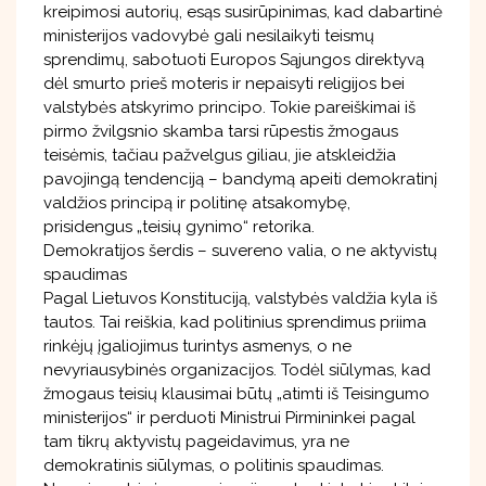
kreipimosi autorių, esąs susirūpinimas, kad dabartinė
ministerijos vadovybė gali nesilaikyti teismų
sprendimų, sabotuoti Europos Sąjungos direktyvą
dėl smurto prieš moteris ir nepaisyti religijos bei
valstybės atskyrimo principo. Tokie pareiškimai iš
pirmo žvilgsnio skamba tarsi rūpestis žmogaus
teisėmis, tačiau pažvelgus giliau, jie atskleidžia
pavojingą tendenciją – bandymą apeiti demokratinį
valdžios principą ir politinę atsakomybę,
prisidengus „teisių gynimo“ retorika.
Demokratijos šerdis – suvereno valia, o ne aktyvistų
spaudimas
Pagal Lietuvos Konstituciją, valstybės valdžia kyla iš
tautos. Tai reiškia, kad politinius sprendimus priima
rinkėjų įgaliojimus turintys asmenys, o ne
nevyriausybinės organizacijos. Todėl siūlymas, kad
žmogaus teisių klausimai būtų „atimti iš Teisingumo
ministerijos“ ir perduoti Ministrui Pirmininkei pagal
tam tikrų aktyvistų pageidavimus, yra ne
demokratinis siūlymas, o politinis spaudimas.