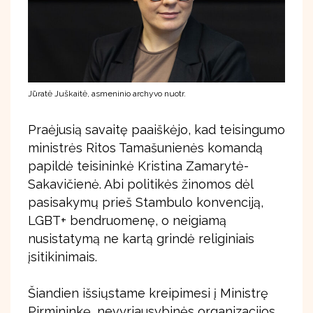
Jūratė Juškaitė, asmeninio archyvo nuotr.
Praėjusią savaitę paaiškėjo, kad teisingumo
ministrės Ritos Tamašunienės komandą
papildė teisininkė Kristina Zamarytė-
Sakavičienė. Abi politikės žinomos dėl
pasisakymų prieš Stambulo konvenciją,
LGBT+ bendruomenę, o neigiamą
nusistatymą ne kartą grindė religiniais
įsitikinimais.
Šiandien išsiųstame kreipimesi į Ministrę
Pirmininkę, nevyriausybinės organizacijos