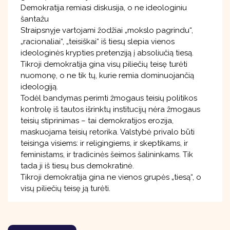
Demokratija remiasi diskusija, o ne ideologiniu
šantažu
Straipsnyje vartojami žodžiai „mokslo pagrindu“,
„racionaliai“, „teisiškai“ iš tiesų slepia vienos
ideologinės krypties pretenziją į absoliučią tiesą.
Tikroji demokratija gina visų piliečių teisę turėti
nuomonę, o ne tik tų, kurie remia dominuojančią
ideologiją.
Todėl bandymas perimti žmogaus teisių politikos
kontrolę iš tautos išrinktų institucijų nėra žmogaus
teisių stiprinimas – tai demokratijos erozija,
maskuojama teisių retorika. Valstybė privalo būti
teisinga visiems: ir religingiems, ir skeptikams, ir
feministams, ir tradicinės šeimos šalininkams. Tik
tada ji iš tiesų bus demokratinė.
Tikroji demokratija gina ne vienos grupės „tiesą“, o
visų piliečių teisę ją turėti.