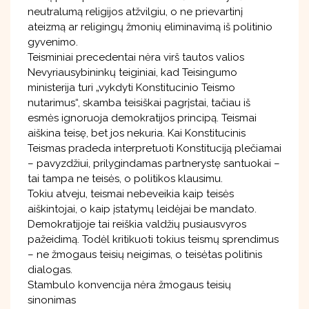
neutralumą religijos atžvilgiu, o ne prievartinį
ateizmą ar religingų žmonių eliminavimą iš politinio
gyvenimo.
Teisminiai precedentai nėra virš tautos valios
Nevyriausybininkų teiginiai, kad Teisingumo
ministerija turi „vykdyti Konstitucinio Teismo
nutarimus“, skamba teisiškai pagrįstai, tačiau iš
esmės ignoruoja demokratijos principą. Teismai
aiškina teisę, bet jos nekuria. Kai Konstitucinis
Teismas pradeda interpretuoti Konstituciją plečiamai
– pavyzdžiui, prilygindamas partnerystę santuokai –
tai tampa ne teisės, o politikos klausimu.
Tokiu atveju, teismai nebeveikia kaip teisės
aiškintojai, o kaip įstatymų leidėjai be mandato.
Demokratijoje tai reiškia valdžių pusiausvyros
pažeidimą. Todėl kritikuoti tokius teismų sprendimus
– ne žmogaus teisių neigimas, o teisėtas politinis
dialogas.
Stambulo konvencija nėra žmogaus teisių
sinonimas