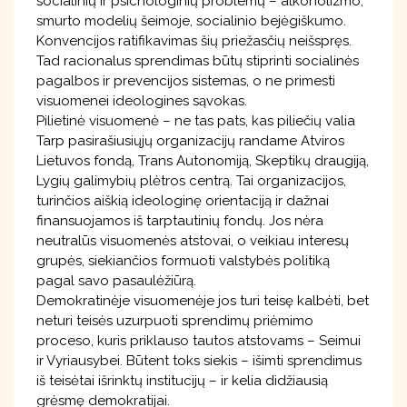
socialinių ir psichologinių problemų – alkoholizmo,
smurto modelių šeimoje, socialinio bejėgiškumo.
Konvencijos ratifikavimas šių priežasčių neišspręs.
Tad racionalus sprendimas būtų stiprinti socialinės
pagalbos ir prevencijos sistemas, o ne primesti
visuomenei ideologines sąvokas.
Pilietinė visuomenė – ne tas pats, kas piliečių valia
Tarp pasirašiusiųjų organizacijų randame Atviros
Lietuvos fondą, Trans Autonomiją, Skeptikų draugiją,
Lygių galimybių plėtros centrą. Tai organizacijos,
turinčios aiškią ideologinę orientaciją ir dažnai
finansuojamos iš tarptautinių fondų. Jos nėra
neutralūs visuomenės atstovai, o veikiau interesų
grupės, siekiančios formuoti valstybės politiką
pagal savo pasaulėžiūrą.
Demokratinėje visuomenėje jos turi teisę kalbėti, bet
neturi teisės uzurpuoti sprendimų priėmimo
proceso, kuris priklauso tautos atstovams – Seimui
ir Vyriausybei. Būtent toks siekis – išimti sprendimus
iš teisėtai išrinktų institucijų – ir kelia didžiausią
grėsmę demokratijai.