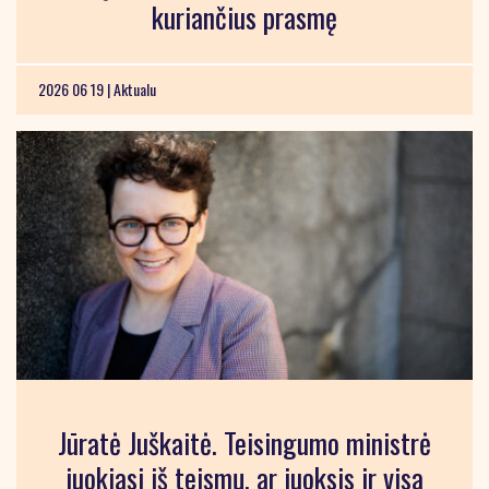
kuriančius prasmę
2026 06 19 |
Aktualu
Jūratė Juškaitė. Teisingumo ministrė
juokiasi iš teismų, ar juoksis ir visa