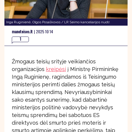
Inga Ruginienė, Olgos Posaškovos / LR Seimo kanceliarijos nuotr.
manoteises.lt
|
2025 10 14
1
Žmogaus teisių srityje veikiančios
organizacijos
kreipėsi
į Ministrę Pirmininkę
Ingą Ruginienę, ragindamos iš Teisingumo
ministerijos perimti dalies žmogaus teisių
klausimų sprendimą. Nevyriausybininkai
sako esantys sunerimę, kad dabartinė
ministerijos politinė vadovybė nevykdys
teismų sprendimų bei sabotuos ES
direktyvos dėl smurto prieš moteris ir
smurto artimoje aplinkoje perkėlimą, taip