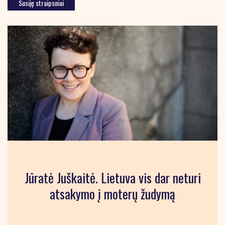
Susiję straipsniai
Jūratė Juškaitė. Lietuva vis dar neturi
atsakymo į moterų žudymą