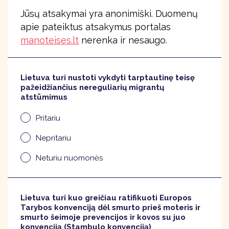
Jūsų atsakymai yra anonimiški. Duomenų
apie pateiktus atsakymus portalas
manoteises.lt
nerenka ir nesaugo.
Lietuva turi nustoti vykdyti tarptautinę teisę
pažeidžiančius nereguliarių migrantų
atstūmimus
Pritariu
Nepritariu
Neturiu nuomonės
Lietuva turi kuo greičiau ratifikuoti Europos
Tarybos konvenciją dėl smurto prieš moteris ir
smurto šeimoje prevencijos ir kovos su juo
konvenciją (Stambulo konvenciją)