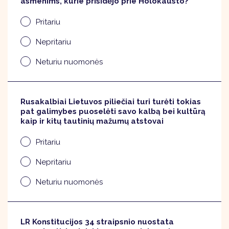
asmenims, kurie prisidėjo prie Holokausto?
Pritariu
Nepritariu
Neturiu nuomonės
Rusakalbiai Lietuvos piliečiai turi turėti tokias
pat galimybes puoselėti savo kalbą bei kultūrą
kaip ir kitų tautinių mažumų atstovai
Pritariu
Nepritariu
Neturiu nuomonės
LR Konstitucijos 34 straipsnio nuostata