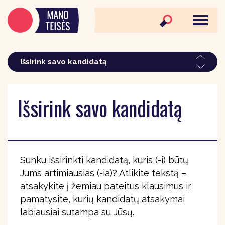
Išsirink savo kandidatą
Išsirink savo kandidatą
Sunku išsirinkti kandidatą, kuris (-i) būtų
Jums artimiausias (-ia)? Atlikite tekstą –
atsakykite į žemiau pateitus klausimus ir
pamatysite, kurių kandidatų atsakymai
labiausiai sutampa su Jūsų.