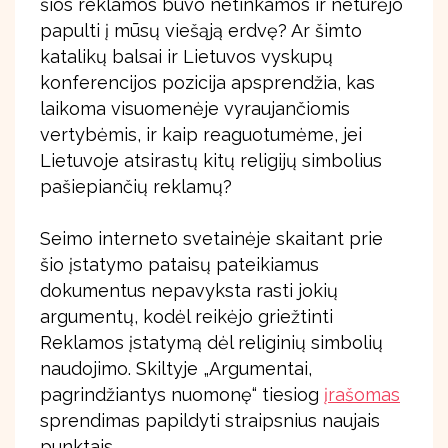
šios reklamos buvo netinkamos ir neturėjo
papulti į mūsų viešąją erdvę? Ar šimto
katalikų balsai ir Lietuvos vyskupų
konferencijos pozicija apsprendžia, kas
laikoma visuomenėje vyraujančiomis
vertybėmis, ir kaip reaguotumėme, jei
Lietuvoje atsirastų kitų religijų simbolius
pašiepiančių reklamų?
Seimo interneto svetainėje skaitant prie
šio įstatymo pataisų pateikiamus
dokumentus nepavyksta rasti jokių
argumentų, kodėl reikėjo griežtinti
Reklamos įstatymą dėl religinių simbolių
naudojimo. Skiltyje „Argumentai,
pagrindžiantys nuomonę“ tiesiog
įrašomas
sprendimas papildyti straipsnius naujais
punktais.