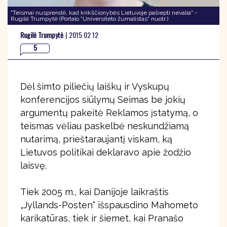
"Teismai nusprendė, kad krikščionybės Lietuvoje pašiepti nevalia" -
Rugilė Trumpytė (Portalo "Universiteto žurnalistas" nuotr.)
Rugilė Trumpytė
|
2015 02 12
5
Dėl šimto piliečių laiškų ir Vyskupų
konferencijos siūlymų Seimas be jokių
argumentų pakeitė Reklamos įstatymą, o
teismas vėliau paskelbė neskundžiamą
nutarimą, prieštaraujantį viskam, ką
Lietuvos politikai deklaravo apie žodžio
laisvę.
Tiek 2005 m., kai Danijoje laikraštis
„Jyllands-Posten“ išspausdino Mahometo
karikatūras, tiek ir šiemet, kai Pranašo