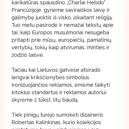
karikatūras spausdino „Charlie Hebdo“
Prancūzijoje, gynėme saviraiškos laivę ir
galimybę juoktis iš visko, įskaitant religiją.
Tuo metu pasirodė ir nemažai tekstų apie
tai, kaip Europos musulmonai nesugeba
pritapti prie mūsų, europiečių, pamatinių
vertybių, tokių kaip atvirumas, minties ir
žodžio laisvė.
Tačiau kai Lietuvos gatvėse atsirado
lengvai krikščionybės simbolius
ironizuojančios reklamos, ėmėme taikyti
kitokius standartus ir reklamos autoriui
skyrėme 2 tūkst. litų baudą.
Tiek pinigų turėjo sumokėti dizaineris
Robertas Kalinkinas, kurio kolekcijos