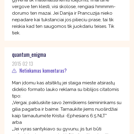
gyvena tik materialistinemis idejomis, finansine
vergove ten klesti, visi skolose, rengiasi hmmmm-
dorumo ten mazai. Jei Danija ir Prancuzija nieko
nepadare kai tukstanciai jos pilieciu prase, tai tik
reiskia kad ten saugomos tik juokdariu teises. Tik
tiek.
quantum_enigma
2015 02 13
Netinkamas komentaras?
Man įdomu kas atsitiktų jei staiga mieste atsirastų
didelio formato lauko reklama su biblijos citatomis
tipo:
„Vergai, pakluskite savo žemiškiems šeimininkams su
gilia pagarba ir baime. Tarnaukite jiems nuoširdžiai
kaip tarnautumėte Kristui -Ephesians 6:5 NLT”
arba
„Jei vyras santykiavo su gyvunu, jis turi būti