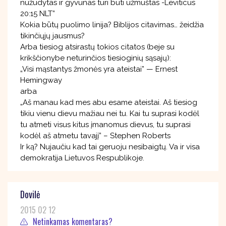
nužudytas ir gyvunas turi būti užmuštas -Leviticus
20:15 NLT”
Kokia būtų puolimo linija? Biblijos citavimas… žeidžia
tikinčiųjų jausmus?
Arba tiesiog atsirastų tokios citatos (beje su
krikščionybe neturinčios tiesioginių sąsajų):
„Visi mąstantys žmonės yra ateistai” — Ernest
Hemingway
arba
„Aš manau kad mes abu esame ateistai. Aš tiesiog
tikiu vienu dievu mažiau nei tu. Kai tu suprasi kodėl
tu atmeti visus kitus įmanomus dievus, tu suprasi
kodėl aš atmetu tavajį” – Stephen Roberts
Ir ką? Nujaučiu kad tai geruoju nesibaigtų. Va ir visa
demokratija Lietuvos Respublikoje.
Dovilė
2015 02 12
Netinkamas komentaras?