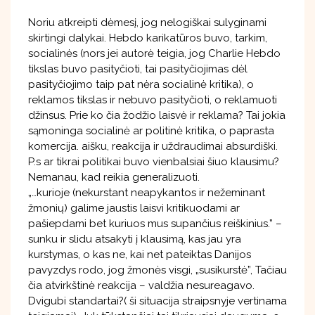
Noriu atkreipti dėmesį, jog nelogiškai sulyginami
skirtingi dalykai. Hebdo karikatūros buvo, tarkim,
socialinės (nors jei autorė teigia, jog Charlie Hebdo
tikslas buvo pasityčioti, tai pasityčiojimas dėl
pasityčiojimo taip pat nėra socialinė kritika), o
reklamos tikslas ir nebuvo pasityčioti, o reklamuoti
džinsus. Prie ko čia žodžio laisvė ir reklama? Tai jokia
sąmoninga socialinė ar politinė kritika, o paprasta
komercija. aišku, reakcija ir uždraudimai absurdiški.
P.s ar tikrai politikai buvo vienbalsiai šiuo klausimu?
Nemanau, kad reikia generalizuoti.
„…kurioje (nekurstant neapykantos ir nežeminant
žmonių) galime jaustis laisvi kritikuodami ar
pašiepdami bet kuriuos mus supančius reiškinius.” –
sunku ir slidu atsakyti į klausimą, kas jau yra
kurstymas, o kas ne, kai net pateiktas Danijos
pavyzdys rodo, jog žmonės visgi, „susikurstė”, Tačiau
čia atvirkštinė reakcija – valdžia nesureagavo.
Dvigubi standartai?( ši situacija straipsnyje vertinama