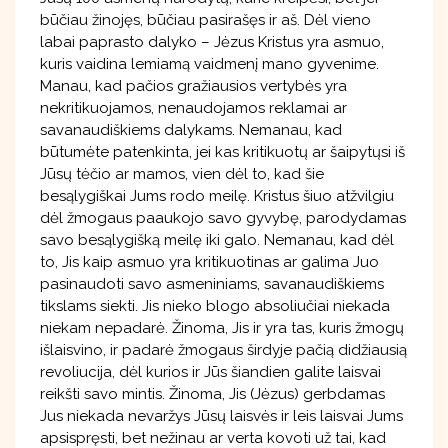
būčiau žinojęs, būčiau pasirašęs ir aš. Dėl vieno
labai paprasto dalyko – Jėzus Kristus yra asmuo,
kuris vaidina lemiamą vaidmenį mano gyvenime.
Manau, kad pačios gražiausios vertybės yra
nekritikuojamos, nenaudojamos reklamai ar
savanaudiškiems dalykams. Nemanau, kad
būtumėte patenkinta, jei kas kritikuotų ar šaipytųsi iš
Jūsų tėčio ar mamos, vien dėl to, kad šie
besąlygiškai Jums rodo meilę. Kristus šiuo atžvilgiu
dėl žmogaus paaukojo savo gyvybę, parodydamas
savo besąlygišką meilę iki galo. Nemanau, kad dėl
to, Jis kaip asmuo yra kritikuotinas ar galima Juo
pasinaudoti savo asmeniniams, savanaudiškiems
tikslams siekti. Jis nieko blogo absoliučiai niekada
niekam nepadarė. Žinoma, Jis ir yra tas, kuris žmogų
išlaisvino, ir padarė žmogaus širdyje pačią didžiausią
revoliucija, dėl kurios ir Jūs šiandien galite laisvai
reikšti savo mintis. Žinoma, Jis (Jėzus) gerbdamas
Jus niekada nevaržys Jūsų laisvės ir leis laisvai Jums
apsispręsti, bet nežinau ar verta kovoti už tai, kad