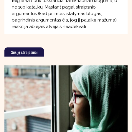
teigiamai). Juk tūkstančiai tai tikriausiai dauguma, o
ne 100 katalikų. Mąstant pagal straipsnio
argumentus (kad priimtas įstatymas blogas,
pagrindinis argumentas čia, jog jį palaikė mažuma),
reakcija abiejais atvejais neadekvati.
Susiję straipsniai