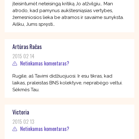
įteisintumėt neteisingą kritiką Jo atžvilgiu… Man
atrodo, kad pamynus aukštesniąsias vertybes,
žemesniosios lieka be atramos ir savaime sunyksta.
Aišku, Jums spręsti…
Artūras Račas
2015 02 14
Netinkamas komentaras?
Rugile, aš Tavimi didžiuojuosi. Ir esu tikras, kad
laikas, praleistas BNS kolektyve, neprabėgo veltui.
Sėkmės Tau.
Victoria
2015 02 13
Netinkamas komentaras?