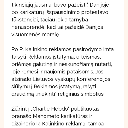
tikinčiųjų jausmai buvo pažeisti“. Danijoje
po karikatūrų išspausdinimo protestavo
tūkstančiai, tačiau jokia tarnyba
nenusprendė, kad tai pažeidė Danijos
visuomenės moralę.
Po R. Kalinkino reklamos pasirodymo imta
taisyti Reklamos įstatymą, o teismas,
priėmęs galutinę ir neskundžiamą nutartį,
joje rėmėsi ir naujomis pataisomis. Jos
atsirado Lietuvos vyskupų konferencijos
siūlymu į Reklamos įstatymą įrašyti
draudimą „niekinti“ religinius simbolius.
Žiūrint į „Charlie Hebdo“ publikuotas
pranašo Mahometo karikatūras ir
dizainerio R. Kalinkino reklamą, tampa