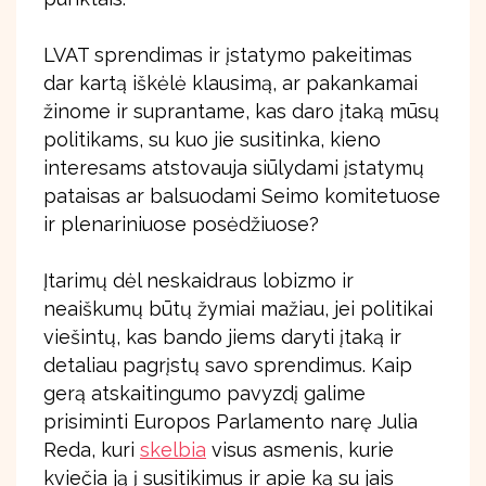
LVAT sprendimas ir įstatymo pakeitimas
dar kartą iškėlė klausimą, ar pakankamai
žinome ir suprantame, kas daro įtaką mūsų
politikams, su kuo jie susitinka, kieno
interesams atstovauja siūlydami įstatymų
pataisas ar balsuodami Seimo komitetuose
ir plenariniuose posėdžiuose?
Įtarimų dėl neskaidraus lobizmo ir
neaiškumų būtų žymiai mažiau, jei politikai
viešintų, kas bando jiems daryti įtaką ir
detaliau pagrįstų savo sprendimus. Kaip
gerą atskaitingumo pavyzdį galime
prisiminti Europos Parlamento narę Julia
Reda, kuri
skelbia
visus asmenis, kurie
kviečia ją į susitikimus ir apie ką su jais