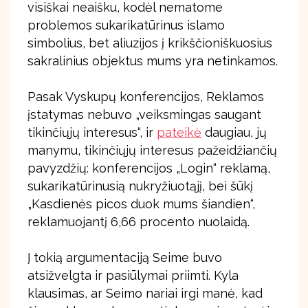
visiškai neaišku, kodėl nematome
problemos sukarikatūrinus islamo
simbolius, bet aliuzijos į krikščioniškuosius
sakralinius objektus mums yra netinkamos.
Pasak Vyskupų konferencijos, Reklamos
įstatymas nebuvo „veiksmingas saugant
tikinčiųjų interesus“, ir
pateikė
daugiau, jų
manymu, tikinčiųjų interesus pažeidžiančių
pavyzdžių: konferencijos „Login“ reklamą,
sukarikatūrinusią nukryžiuotąjį, bei šūkį
„Kasdienės picos duok mums šiandien“,
reklamuojantį 6,66 procento nuolaidą.
Į tokią argumentaciją Seime buvo
atsižvelgta ir pasiūlymai priimti. Kyla
klausimas, ar Seimo nariai irgi manė, kad