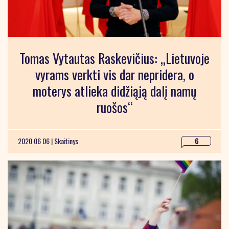
Tomas Vytautas Raskevičius: „Lietuvoje
vyrams verkti vis dar nepridera, o
moterys atlieka didžiąją dalį namų
ruošos“
2020 06 06 |
Skaitinys
6