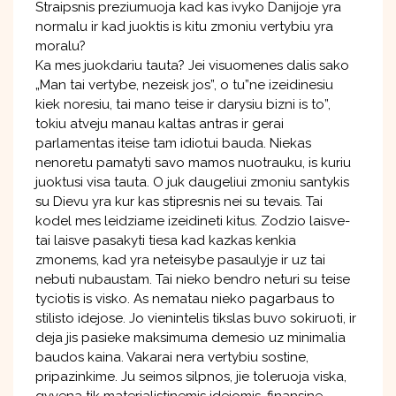
Straipsnis preziumuoja kad kas ivyko Danijoje yra
normalu ir kad juoktis is kitu zmoniu vertybiu yra
moralu?
Ka mes juokdariu tauta? Jei visuomenes dalis sako
„Man tai vertybe, nezeisk jos”, o tu”ne izeidinesiu
kiek noresiu, tai mano teise ir darysiu bizni is to”,
tokiu atveju manau kaltas antras ir gerai
parlamentas iteise tam idiotui bauda. Niekas
nenoretu pamatyti savo mamos nuotrauku, is kuriu
juoktusi visa tauta. O juk daugeliui zmoniu santykis
su Dievu yra kur kas stipresnis nei su tevais. Tai
kodel mes leidziame izeidineti kitus. Zodzio laisve-
tai laisve pasakyti tiesa kad kazkas kenkia
zmonems, kad yra neteisybe pasaulyje ir uz tai
nebuti nubaustam. Tai nieko bendro neturi su teise
tyciotis is visko. As nematau nieko pagarbaus to
stilisto idejose. Jo vienintelis tikslas buvo sokiruoti, ir
deja jis pasieke maksimuma demesio uz minimalia
baudos kaina. Vakarai nera vertybiu sostine,
pripazinkime. Ju seimos silpnos, jie toleruoja viska,