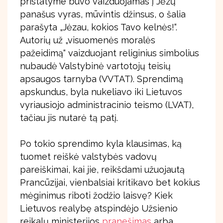
pristatyme buvo vaizduojamas į Jėzų
panašus vyras, mūvintis džinsus, o šalia
parašyta „Jėzau, kokios Tavo kelnės!“.
Autorių už „visuomenės moralės
pažeidimą“ vaizduojant religinius simbolius
nubaudė Valstybinė vartotojų teisių
apsaugos tarnyba (VVTAT). Sprendimą
apskundus, byla nukeliavo iki Lietuvos
vyriausiojo administracinio teismo (LVAT),
tačiau jis nutarė tą patį.
Po tokio sprendimo kyla klausimas, ką
tuomet reiškė valstybės vadovų
pareiškimai, kai jie, reikšdami užuojautą
Prancūzijai, vienbalsiai kritikavo bet kokius
mėginimus riboti žodžio laisvę? Kiek
Lietuvos realybę atspindėjo Užsienio
reikalų ministerijos
pranešimas
arba