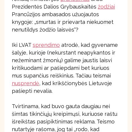
Prezidentės Dalios Grybauskaitės
žodžiai
Prancūzijos ambasados užuojautos
knygoje: „smurtas ir prievarta niekuomet
nenutildys žodžio laisvės“?
Iki LVAT
sprendimo
atrodė, kad gyvename
šalyje, kurioje (nekurstant neapykantos ir
nežeminant žmonių) galime jaustis laisvi
kritikuodami ar pašiepdami bet kuriuos
mus supančius reiškinius. Tačiau teismai
nusprendė
, kad krikščionybės Lietuvoje
pašiepti nevalia.
Tvirtinama, kad buvo gauta daugiau nei
šimtas tikinčiųjų kreipimųsi, kuriuose raštu
išreikštas pasipiktinimas reklama. Teismo
nutartyje rašoma, jog tai „rodo, kad