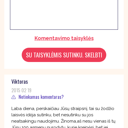
Komentavimo taisyklės
Viktoras
2015 02 19
Netinkamas komentaras?
Laba diena, perskaičiau Jūsų straipsnį, tai su žodžio
laisvės idėja sutinku, bet nesutinku su jos
neatsakingu naudojimu. Žinoma,aš nesu vienas iš tų
Jūsų 100 asmenų nurodytų, kurie kreipėsi, bet jei