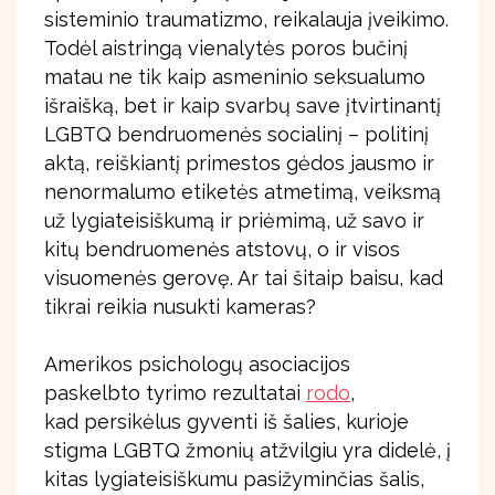
sisteminio traumatizmo, reikalauja įveikimo.
Todėl aistringą vienalytės poros bučinį
matau ne tik kaip asmeninio seksualumo
išraišką, bet ir kaip svarbų save įtvirtinantį
LGBTQ bendruomenės socialinį – politinį
aktą, reiškiantį primestos gėdos jausmo ir
nenormalumo etiketės atmetimą, veiksmą
už lygiateisiškumą ir priėmimą, už savo ir
kitų bendruomenės atstovų, o ir visos
visuomenės gerovę. Ar tai šitaip baisu, kad
tikrai reikia nusukti kameras?
Amerikos psichologų asociacijos
paskelbto tyrimo rezultatai
rodo
,
kad persikėlus gyventi iš šalies, kurioje
stigma LGBTQ žmonių atžvilgiu yra didelė, į
kitas lygiateisiškumu pasižyminčias šalis,