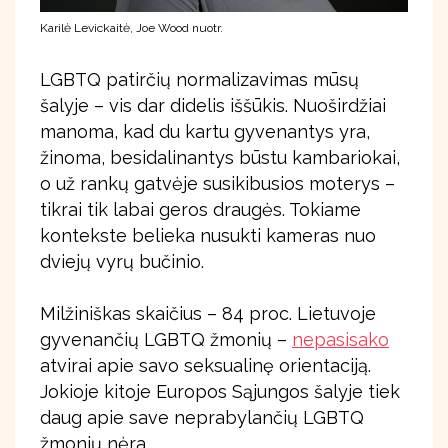
Karilė Levickaitė, Joe Wood nuotr.
LGBTQ patirčių normalizavimas mūsų
šalyje – vis dar didelis iššūkis. Nuoširdžiai
manoma, kad du kartu gyvenantys yra,
žinoma, besidalinantys būstu kambariokai,
o už rankų gatvėje susikibusios moterys –
tikrai tik labai geros draugės. Tokiame
kontekste belieka nusukti kameras nuo
dviejų vyrų bučinio.
Milžiniškas skaičius – 84 proc. Lietuvoje
gyvenančių LGBTQ žmonių –
nepasisako
atvirai apie savo seksualinę orientaciją.
Jokioje kitoje Europos Sąjungos šalyje tiek
daug apie save neprabylančių LGBTQ
žmonių nėra.