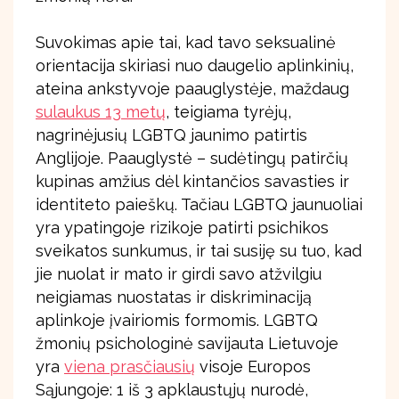
Suvokimas apie tai, kad tavo seksualinė
orientacija skiriasi nuo daugelio aplinkinių,
ateina ankstyvoje paauglystėje, maždaug
sulaukus 13 metų
, teigiama tyrėjų,
nagrinėjusių LGBTQ jaunimo patirtis
Anglijoje. Paauglystė – sudėtingų patirčių
kupinas amžius dėl kintančios savasties ir
identiteto paieškų. Tačiau LGBTQ jaunuoliai
yra ypatingoje rizikoje patirti psichikos
sveikatos sunkumus, ir tai susiję su tuo, kad
jie nuolat ir mato ir girdi savo atžvilgiu
neigiamas nuostatas ir diskriminaciją
aplinkoje įvairiomis formomis. LGBTQ
žmonių psichologinė savijauta Lietuvoje
yra
viena prasčiausių
visoje Europos
Sąjungoje: 1 iš 3 apklaustųjų nurodė,