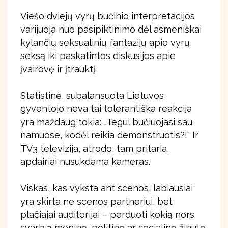
Viešo dviejų vyrų bučinio interpretacijos
varijuoja nuo pasipiktinimo dėl asmeniškai
kylančių seksualinių fantazijų apie vyrų
seksą iki paskatintos diskusijos apie
įvairovę ir įtrauktį.
Statistinė, subalansuota Lietuvos
gyventojo neva tai tolerantiška reakcija
yra maždaug tokia: „Tegul bučiuojasi sau
namuose, kodėl reikia demonstruotis?!“ Ir
TV3 televizija, atrodo, tam pritaria,
apdairiai nusukdama kameras.
Viskas, kas vyksta ant scenos, labiausiai
yra skirta ne scenos partneriui, bet
plačiajai auditorijai – perduoti kokią nors
svarbią meninę, politinę ar socialinę žinutę.