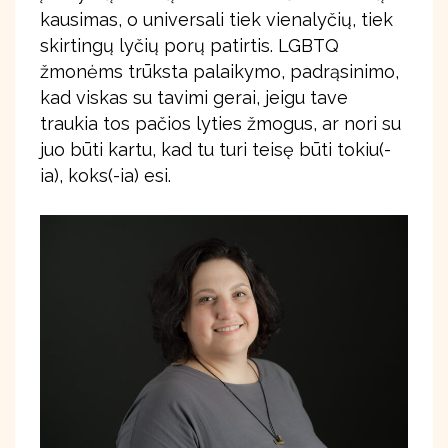
kausimas, o universali tiek vienalyčių, tiek
skirtingų lyčių porų patirtis. LGBTQ
žmonėms trūksta palaikymo, padrąsinimo,
kad viskas su tavimi gerai, jeigu tave
traukia tos pačios lyties žmogus, ar nori su
juo būti kartu, kad tu turi teisę būti tokiu(-
ia), koks(-ia) esi.