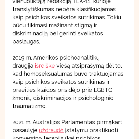
vienuoliktąją redakciją TLK-11, kurioje
translytiškumas nebėra klasifikuojamas
kaip psichikos sveikatos sutrikimas. Tokiu
būdu tikimasi mažinant stigmą ir
diskriminaciją bei gerinti sveikatos
paslaugas.
2019 m. Amerikos psichoanalitikų
draugija
išreiškė
viešą atsiprašymą dėl to,
kad homoseksualumas buvo traktuojamas
kaip psichikos sveikatos sutrikimas ir
praeities klaidos prisidėjo prie LGBTQ
žmonių diskriminacijos ir psichologinio
traumatizmo.
2021 m. Australijos Parlamentas pirmąkart
pasaulyje
uždraudė
įstatymu praktikuoti
konversinę terapiją (kai psichikos