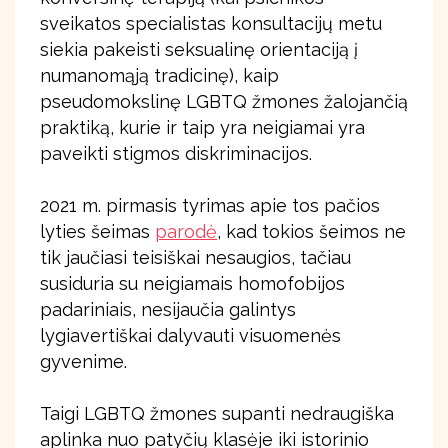
sveikatos specialistas konsultacijų metu
siekia pakeisti seksualinę orientaciją į
numanomąją tradicinę), kaip
pseudomokslinę LGBTQ žmones žalojančią
praktiką, kurie ir taip yra neigiamai yra
paveikti stigmos diskriminacijos.
2021 m. pirmasis tyrimas apie tos pačios
lyties šeimas
parodė
, kad tokios šeimos ne
tik jaučiasi teisiškai nesaugios, tačiau
susiduria su neigiamais homofobijos
padariniais, nesijaučia galintys
lygiavertiškai dalyvauti visuomenės
gyvenime.
Taigi LGBTQ žmones supanti nedraugiška
aplinka nuo patyčių klasėje iki istorinio