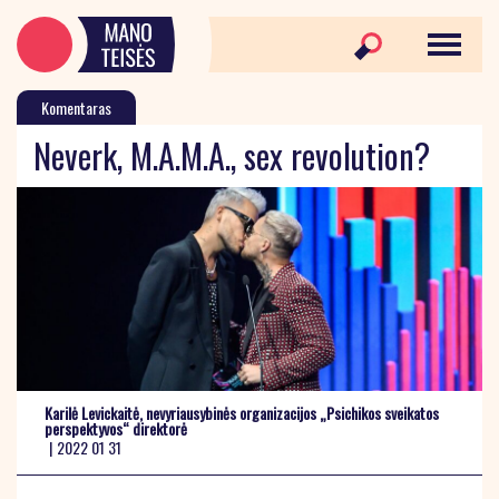
Komentaras
Neverk, M.A.M.A., sex revolution?
Karilė Levickaitė, nevyriausybinės organizacijos „Psichikos sveikatos
perspektyvos“ direktorė
|
2022 01 31