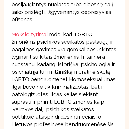
besijaučiantys nuolatos arba didesnę dalį
laiko prislėgti, išgyvenantys depresyvias
būsenas.
Mokslo tyrimai
rodo, kad LGBTQ
žmonėms psichikos sveikatos paslaugų ir
pagalbos gavimas yra gerokai apsunkintas,
lyginant su kitais žmonėmis. Ir tai nėra
nuostabu, kadangi istoriškai psichologija ir
psichiatrija turi milžinišką moralinę skolą
LGBTQ bendruomenei. Homoseksualumas
ilgai buvo ne tik kriminalizuotas, bet ir
patologizuotas. Ilgas kelias siekiant
suprasti ir priimti LGBTQ žmones kaip
įvairovės dalį, psichikos sveikatos
politikoje atsispindi dešimtmečiais, o
Lietuvos profesinėse bendruomenėse šis