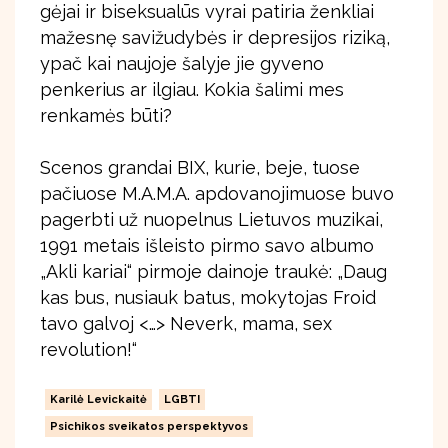
gėjai ir biseksualūs vyrai patiria ženkliai
mažesnę savižudybės ir depresijos riziką,
ypač kai naujoje šalyje jie gyveno
penkerius ar ilgiau. Kokia šalimi mes
renkamės būti?
Scenos grandai BIX, kurie, beje, tuose
pačiuose M.A.M.A. apdovanojimuose buvo
pagerbti už nuopelnus Lietuvos muzikai,
1991 metais išleisto pirmo savo albumo
„Akli kariai“ pirmoje dainoje traukė: „Daug
kas bus, nusiauk batus, mokytojas Froid
tavo galvoj <…> Neverk, mama, sex
revolution!“
Karilė Levickaitė
LGBTI
Psichikos sveikatos perspektyvos