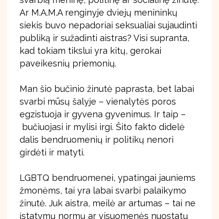
Ar M.A.M.A renginyje dviejų menininkų
siekis buvo nepadoriai seksualiai sujaudinti
publiką ir sužadinti aistras? Visi supranta,
kad tokiam tikslui yra kitų, gerokai
paveikesnių priemonių.
Man šio bučinio žinutė paprasta, bet labai
svarbi mūsų šalyje – vienalytės poros
egzistuoja ir gyvena gyvenimus. Ir taip –
bučiuojasi ir mylisi irgi. Šito fakto didelė
dalis bendruomenių ir politikų nenori
girdėti ir matyti.
LGBTQ bendruomenei, ypatingai jauniems
žmonėms, tai yra labai svarbi palaikymo
žinutė. Juk aistra, meilė ar artumas – tai ne
įstatymų normų ar visuomenės nuostatų