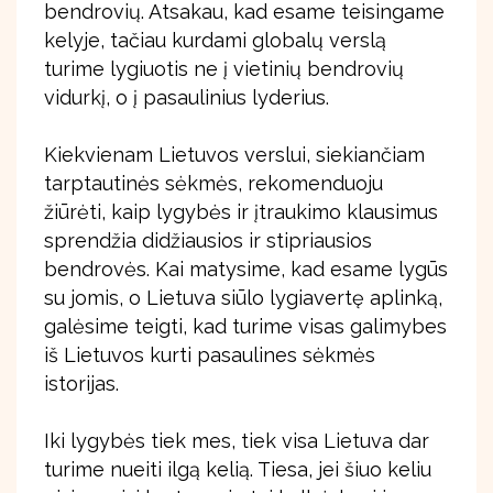
bendrovių. Atsakau, kad esame teisingame
kelyje, tačiau kurdami globalų verslą
turime lygiuotis ne į vietinių bendrovių
vidurkį, o į pasaulinius lyderius.
Kiekvienam Lietuvos verslui, siekiančiam
tarptautinės sėkmės, rekomenduoju
žiūrėti, kaip lygybės ir įtraukimo klausimus
sprendžia didžiausios ir stipriausios
bendrovės. Kai matysime, kad esame lygūs
su jomis, o Lietuva siūlo lygiavertę aplinką,
galėsime teigti, kad turime visas galimybes
iš Lietuvos kurti pasaulines sėkmės
istorijas.
Iki lygybės tiek mes, tiek visa Lietuva dar
turime nueiti ilgą kelią. Tiesa, jei šiuo keliu