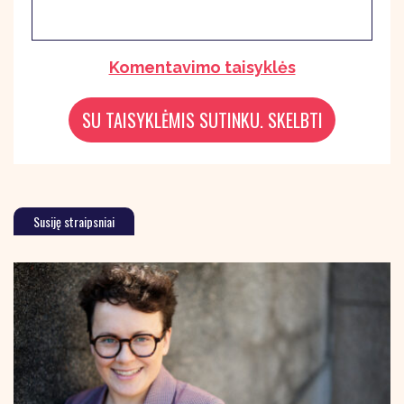
Komentavimo taisyklės
Susiję straipsniai