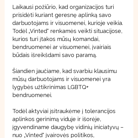
Laikausi požiūrio, kad organizacijos turi
prisidėti kuriant geresnę aplinką savo
darbuotojams ir visuomenei, kurioje veikia.
Todėl „Vinted“ renkamės veikti situacijose,
kurios turi įtakos mūsų komandai,
bendruomenei ar visuomenei, įvairiais
būdais išreikšdami savo paramą.
Šiandien jaučiame, kad svarbiu klausimu
mūsų darbuotojams ir visuomenei yra
lygybės užtikrinimas LGBTQ+
bendruomenei.
Todėl aktyviai įsitraukėme į tolerancijos
aplinkos gerinimą viduje ir išorėje,
įgyvendiname daugybę vidinių iniciatyvų –
nuo „Vinted“ įvairovės politikos,