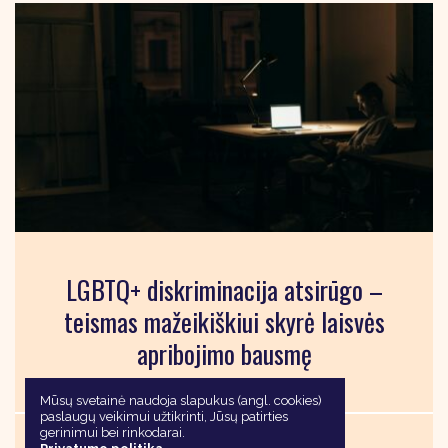
LGBTQ+ diskriminacija atsirūgo –
teismas mažeikiškiui skyrė laisvės
apribojimo bausmę
Mūsų svetainė naudoja slapukus (angl. cookies)
paslaugų veikimui užtikrinti, Jūsų patirties
2025 10 31 |
gerinimui bei rinkodarai.
Aktualu