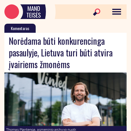
Komentaras
Norėdama būti konkurencinga
pasaulyje, Lietuva turi būti atvira
įvairiems žmonėms
Thomas Plantenga, asmeninio archyvo nuotr.