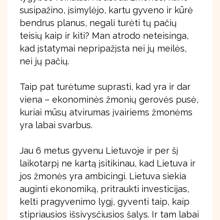
susipažino, įsimylėjo, kartu gyveno ir kūrė
bendrus planus, negali turėti tų pačių
teisių kaip ir kiti? Man atrodo neteisinga,
kad įstatymai nepripažįsta nei jų meilės,
nei jų pačių.
Taip pat turėtume suprasti, kad yra ir dar
viena – ekonominės žmonių gerovės pusė,
kuriai mūsų atvirumas įvairiems žmonėms
yra labai svarbus.
Jau 6 metus gyvenu Lietuvoje ir per šį
laikotarpį ne kartą įsitikinau, kad Lietuva ir
jos žmonės yra ambicingi. Lietuva siekia
auginti ekonomiką, pritraukti investicijas,
kelti pragyvenimo lygį, gyventi taip, kaip
stipriausios išsivysčiusios šalys. Ir tam labai