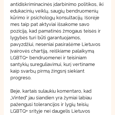
antidiskriminacinės įdarbinimo politikos, iki
edukacinių veiklų, saugių bendruomenių
kūrimo ir psichologų konsultacijų. Išorėje
mes taip pat aktyviai išsakome savo
poziciją, kad pamatinės žmogaus teisės ir
lygybės turi būti garantuojamos,
pavyzdžiui, neseniai pasirašėme Lietuvos
Įvairovės chartiją, reiškiame palaikymą
LGBTQ+ bendruomenei ir teisiniam
santykių sureguliavimui, kurį vertiname
kaip svarbų pirmą žingsnį siekiant
progreso.
Beje, kartais sulaukiu komentaro, kad
„Vinted“ jau šiandien yra žymiai labiau
pažengusi tolerancijos ir lygių teisių
LGBTQ+ srityje nei daugelis Lietuvos