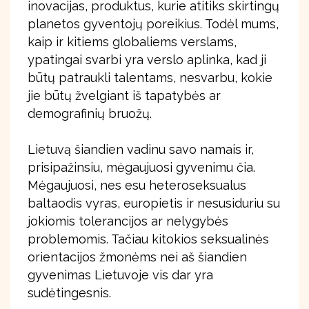
inovacijas, produktus, kurie atitiks skirtingų
planetos gyventojų poreikius. Todėl mums,
kaip ir kitiems globaliems verslams,
ypatingai svarbi yra verslo aplinka, kad ji
būtų patraukli talentams, nesvarbu, kokie
jie būtų žvelgiant iš tapatybės ar
demografinių bruožų.
Lietuvą šiandien vadinu savo namais ir,
prisipažinsiu, mėgaujuosi gyvenimu čia.
Mėgaujuosi, nes esu heteroseksualus
baltaodis vyras, europietis ir nesusiduriu su
jokiomis tolerancijos ar nelygybės
problemomis. Tačiau kitokios seksualinės
orientacijos žmonėms nei aš šiandien
gyvenimas Lietuvoje vis dar yra
sudėtingesnis.