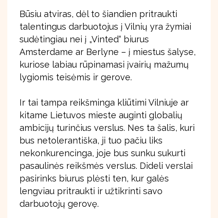
Būsiu atviras, dėl to šiandien pritraukti
talentingus darbuotojus į Vilnių yra žymiai
sudėtingiau nei į „Vinted“ biurus
Amsterdame ar Berlyne – į miestus šalyse,
kuriose labiau rūpinamasi įvairių mažumų
lygiomis teisėmis ir gerove.
Ir tai tampa reikšminga kliūtimi Vilniuje ar
kitame Lietuvos mieste auginti globalių
ambicijų turinčius verslus. Nes ta šalis, kuri
bus netolerantiška, ji tuo pačiu liks
nekonkurencinga, joje bus sunku sukurti
pasaulinės reikšmės verslus. Dideli verslai
pasirinks biurus plėsti ten, kur galės
lengviau pritraukti ir užtikrinti savo
darbuotojų gerovę.