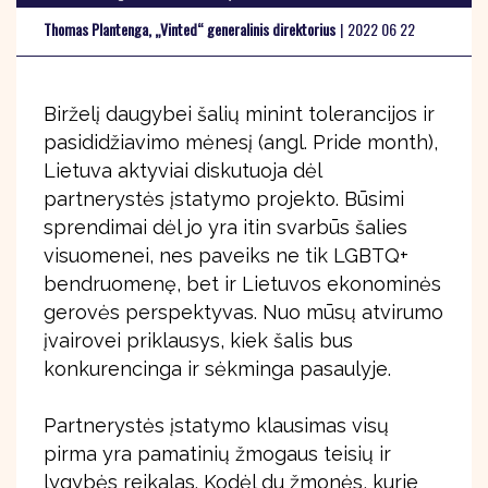
Thomas Plantenga, „Vinted“ generalinis direktorius
|
2022 06 22
Birželį daugybei šalių minint tolerancijos ir
pasididžiavimo mėnesį (angl. Pride month),
Lietuva aktyviai diskutuoja dėl
partnerystės įstatymo projekto. Būsimi
sprendimai dėl jo yra itin svarbūs šalies
visuomenei, nes paveiks ne tik LGBTQ+
bendruomenę, bet ir Lietuvos ekonominės
gerovės perspektyvas. Nuo mūsų atvirumo
įvairovei priklausys, kiek šalis bus
konkurencinga ir sėkminga pasaulyje.
Partnerystės įstatymo klausimas visų
pirma yra pamatinių žmogaus teisių ir
lygybės reikalas. Kodėl du žmonės, kurie