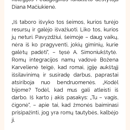
Diana Mačiukienė.
„Iš taboro išvyko tos šeimos, kurios turėjo
resursų ir galėjo išvažiuoti. Liko tos, kurios
jų neturi. Pavyzdžiui, šeimoje – daug vaikų,
nėra iš ko pragyventi, jokių giminių, kurie
galėtų padėti“, – tęsė A. Simoniukštytė.
Romų integracijos namų vadovė Božena
Karvelienė teigė, kad romai, įgiję aukštąjį
išsilavinimą ir susiradę darbus, paprastai
atsiriboja nuo bendruomenės. „Kodėl
bijome? Todėl, kad mus gali atleisti iš
darbo. Iš karto į akis pasakys: „Tu – vagis,
čigonė“, – apie tai, kad žmonės baiminasi
prisipažinti, jog yra romų tautybės, kalbėjo
ji.