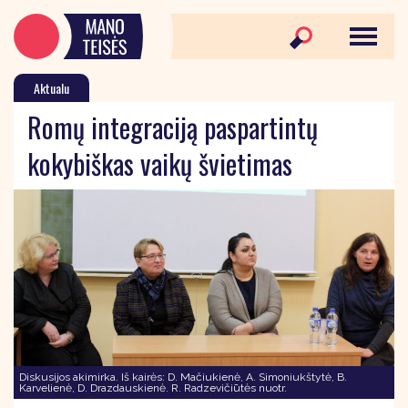
Aktualu
Romų integraciją paspartintų
kokybiškas vaikų švietimas
Diskusijos akimirka. Iš kairės: D. Mačiukienė, A. Simoniukštytė, B.
Karvelienė, D. Drazdauskienė. R. Radzevičiūtės nuotr.