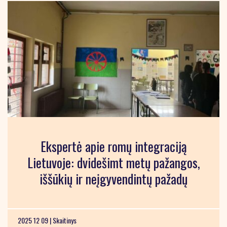
Ekspertė apie romų integraciją
Lietuvoje: dvidešimt metų pažangos,
iššūkių ir neįgyvendintų pažadų
2025 12 09 |
Skaitinys