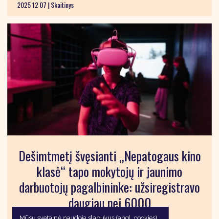
2025 12 07 |
Skaitinys
Dešimtmetį švęsianti „Nepatogaus kino
klasė“ tapo mokytojų ir jaunimo
darbuotojų pagalbininke: užsiregistravo
daugiau nei 6000
Mūsų svetainė naudoja slapukus (angl. cookies)