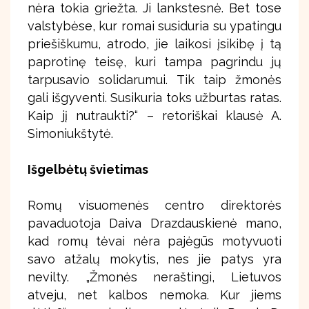
nėra tokia griežta. Ji lankstesnė. Bet tose
valstybėse, kur romai susiduria su ypatingu
priešiškumu, atrodo, jie laikosi įsikibę į tą
paprotinę teisę, kuri tampa pagrindu jų
tarpusavio solidarumui. Tik taip žmonės
gali išgyventi. Susikuria toks užburtas ratas.
Kaip jį nutraukti?“ – retoriškai klausė A.
Simoniukštytė.
Išgelbėtų švietimas
Romų visuomenės centro direktorės
pavaduotoja Daiva Drazdauskienė mano,
kad romų tėvai nėra pajėgūs motyvuoti
savo atžalų mokytis, nes jie patys yra
nevilty. „Žmonės neraštingi, Lietuvos
atveju, net kalbos nemoka. Kur jiems