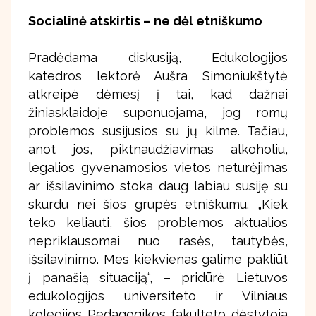
Socialinė atskirtis – ne dėl etniškumo
Pradėdama diskusiją, Edukologijos
katedros lektorė Aušra Simoniukštytė
atkreipė dėmesį į tai, kad dažnai
žiniasklaidoje suponuojama, jog romų
problemos susijusios su jų kilme. Tačiau,
anot jos, piktnaudžiavimas alkoholiu,
legalios gyvenamosios vietos neturėjimas
ar išsilavinimo stoka daug labiau susiję su
skurdu nei šios grupės etniškumu. „Kiek
teko keliauti, šios problemos aktualios
nepriklausomai nuo rasės, tautybės,
išsilavinimo. Mes kiekvienas galime pakliūt
į panašią situaciją“, – pridūrė Lietuvos
edukologijos universiteto ir Vilniaus
kolegijos Pedagogikos fakulteto dėstytoja