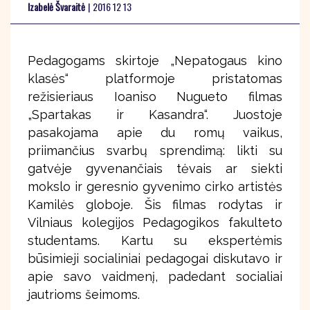
Izabelė Švaraitė
|
2016 12 13
Pedagogams skirtoje „Nepatogaus kino
klasės“ platformoje pristatomas
režisieriaus Ioaniso Nugueto filmas
„Spartakas ir Kasandra“. Juostoje
pasakojama apie du romų vaikus,
priimančius svarbų sprendimą: likti su
gatvėje gyvenančiais tėvais ar siekti
mokslo ir geresnio gyvenimo cirko artistės
Kamilės globoje. Šis filmas rodytas ir
Vilniaus kolegijos Pedagogikos fakulteto
studentams. Kartu su ekspertėmis
būsimieji socialiniai pedagogai diskutavo ir
apie savo vaidmenį, padedant socialiai
jautrioms šeimoms.