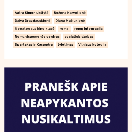
Aušra Simoniukštytė
Božena Karvelienė
Daiva Drazdauskienė
Diana Mačiukienė
Nepatogaus kino klasė
romai
romų integracija
Romų visuomenės centras
socialinis darbas
Spartakas ir Kasandra
švietimas
Vilniaus kolegija