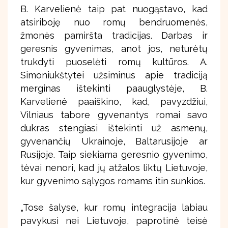
B. Karvelienė taip pat nuogąstavo, kad
atsiriboję nuo romų bendruomenės,
žmonės pamiršta tradicijas. Darbas ir
geresnis gyvenimas, anot jos, neturėtų
trukdyti puoselėti romų kultūros. A.
Simoniukštytei užsiminus apie tradiciją
merginas ištekinti paauglystėje, B.
Karvelienė paaiškino, kad, pavyzdžiui,
Vilniaus tabore gyvenantys romai savo
dukras stengiasi ištekinti už asmenų,
gyvenančių Ukrainoje, Baltarusijoje ar
Rusijoje. Taip siekiama geresnio gyvenimo,
tėvai nenori, kad jų atžalos liktų Lietuvoje,
kur gyvenimo sąlygos romams itin sunkios.
„Tose šalyse, kur romų integracija labiau
pavykusi nei Lietuvoje, paprotinė teisė