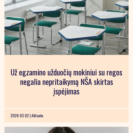
Už egzamino užduočių mokiniui su regos
negalia nepritaikymą NŠA skirtas
įspėjimas
2026 03 02 |
Aktualu