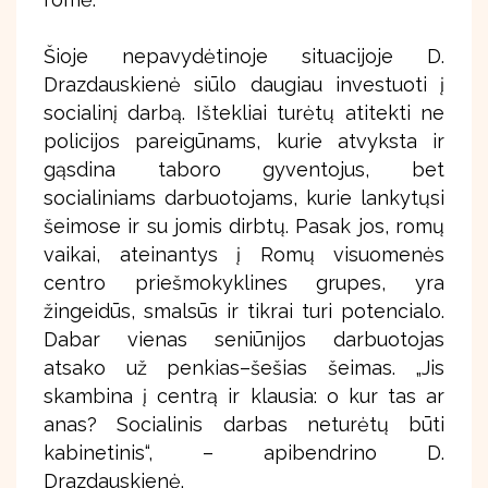
Šioje nepavydėtinoje situacijoje D.
Drazdauskienė siūlo daugiau investuoti į
socialinį darbą. Ištekliai turėtų atitekti ne
policijos pareigūnams, kurie atvyksta ir
gąsdina taboro gyventojus, bet
socialiniams darbuotojams, kurie lankytųsi
šeimose ir su jomis dirbtų. Pasak jos, romų
vaikai, ateinantys į Romų visuomenės
centro priešmokyklines grupes, yra
žingeidūs, smalsūs ir tikrai turi potencialo.
Dabar vienas seniūnijos darbuotojas
atsako už penkias–šešias šeimas. „Jis
skambina į centrą ir klausia: o kur tas ar
anas? Socialinis darbas neturėtų būti
kabinetinis“, – apibendrino D.
Drazdauskienė.