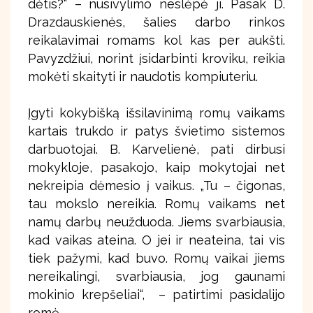
dėtis?“ – nusivylimo neslėpė ji. Pasak D.
Drazdauskienės, šalies darbo rinkos
reikalavimai romams kol kas per aukšti.
Pavyzdžiui, norint įsidarbinti kroviku, reikia
mokėti skaityti ir naudotis kompiuteriu.
Įgyti kokybišką išsilavinimą romų vaikams
kartais trukdo ir patys švietimo sistemos
darbuotojai. B. Karvelienė, pati dirbusi
mokykloje, pasakojo, kaip mokytojai net
nekreipia dėmesio į vaikus. „Tu – čigonas,
tau mokslo nereikia. Romų vaikams net
namų darbų neužduoda. Jiems svarbiausia,
kad vaikas ateina. O jei ir neateina, tai vis
tiek pažymi, kad buvo. Romų vaikai jiems
nereikalingi, svarbiausia, jog gaunami
mokinio krepšeliai“, – patirtimi pasidalijo
romė.