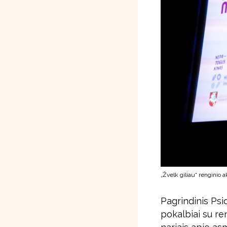
„Žvelk giliau“ renginio 
Pagrindinis Psi
pokalbiai su re