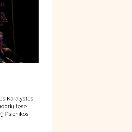
nės Karalystės
adorių tęsė
9 Psichikos