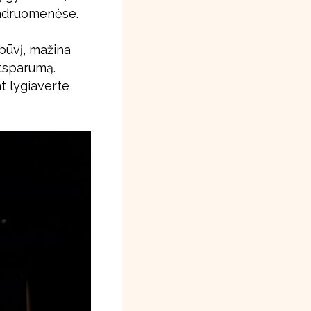
bendruomenėse.
būvį, mažina
atsparumą.
t lygiaverte