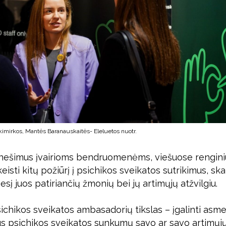
akimirkos, Mantės Baranauskaitės- Eleluetos nuotr.
nešimus įvairioms bendruomenėms, viešuose renginiu
isti kitų požiūrį į psichikos sveikatos sutrikimus, ska
esį juos patiriančių žmonių bei jų artimųjų atžvilgiu.
Psichikos sveikatos ambasadorių tikslas – įgalinti asme
ius psichikos sveikatos sunkumų savo ar savo artimųj