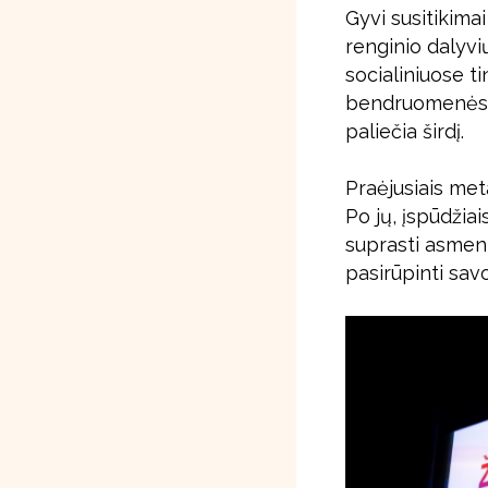
Gyvi susitikimai
renginio dalyvi
socialiniuose ti
bendruomenės na
paliečia širdį.
Praėjusiais meta
Po jų, įspūdžia
suprasti asmeni
pasirūpinti sav