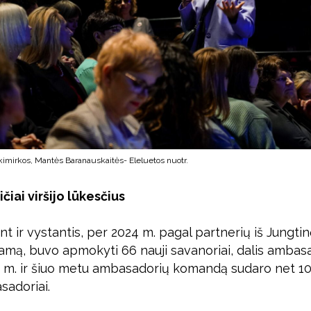
akimirkos, Mantės Baranauskaitės- Eleluetos nuotr.
čiai viršijo lūkesčius
ant ir vystantis, per 2024 m. pagal partnerių iš Jungti
amą, buvo apmokyti 66 nauji savanoriai, dalis ambas
3 m. ir šiuo metu ambasadorių komandą sudaro net 10
sadoriai.