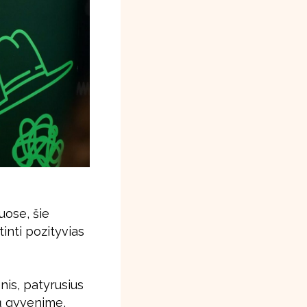
ose, šie
tinti pozityvias
nis, patyrusius
ų gyvenime,