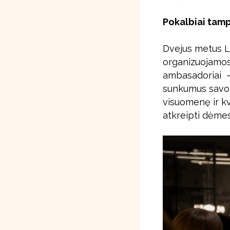
Pokalbiai tam
Dvejus metus Li
organizuojamos 
ambasadoriai – 
sunkumus savo 
visuomenę ir kv
atkreipti dėmes