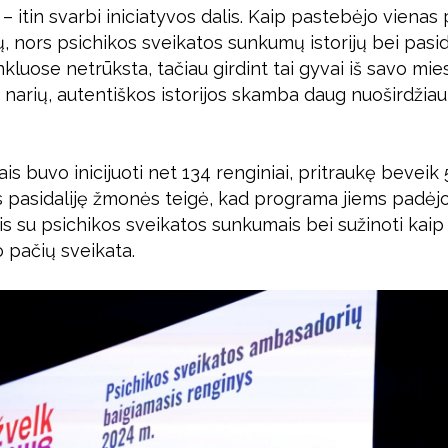
 – itin svarbi iniciatyvos dalis. Kaip pastebėjo viena
ų, nors psichikos sveikatos sunkumų istorijų bei pasid
nkluose netrūksta, tačiau girdint tai gyvai iš savo mie
rių, autentiškos istorijos skamba daug nuoširdžiau 
is buvo inicijuoti net 134 renginiai, pritraukę beveik 5
is pasidaliję žmonės teigė, kad programa jiems padėj
s su psichikos sveikatos sunkumais bei sužinoti kaip
o pačių sveikata.