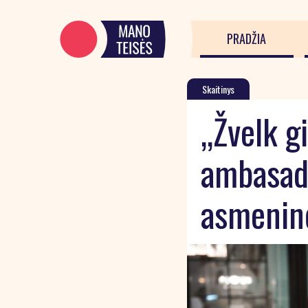
PRADŽIA
Skaitinys
„Žvelk g
ambasado
asmeninė