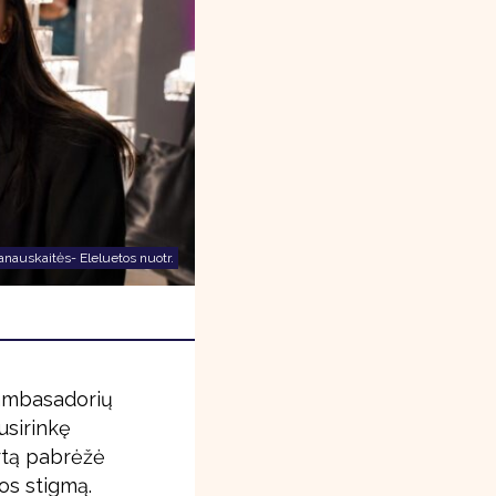
nauskaitės- Eleluetos nuotr.
 ambasadorių
usirinkę
artą pabrėžė
os stigmą.