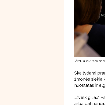
„Žvelk giliau“ renginio 
Skaitydami pra
žmonės siekia ke
nuostatas ir elg
„Žvelk giliau“ 
arba patirianč