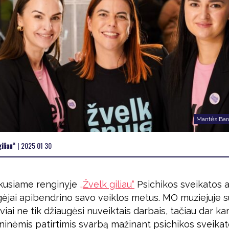
Mantės Bara
iliau“
|
2025 01 30
kusiame renginyje
„Žvelk giliau“
Psichikos sveikatos
gėjai apibendrino savo veiklos metus. MO muziejuje s
yviai ne tik džiaugėsi nuveiktais darbais, tačiau dar k
ninėmis patirtimis svarbą mažinant psichikos sveikat