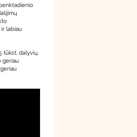
s penktadienio
alijimų
sto
ir labiau
 tūkst. dalyvių.
o geriau
 geriau