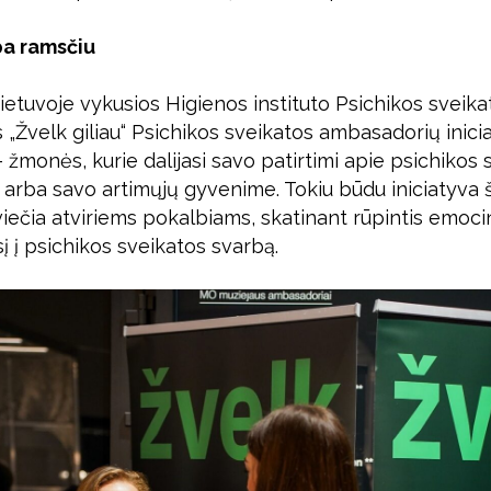
pa ramsčiu
etuvoje vykusios Higienos instituto Psichikos sveika
„Žvelk giliau“ Psichikos sveikatos ambasadorių inicia
žmonės, kurie dalijasi savo patirtimi apie psichikos 
arba savo artimųjų gyvenime. Tokiu būdu iniciatyva š
iečia atviriems pokalbiams, skatinant rūpintis emoci
į į psichikos sveikatos svarbą.