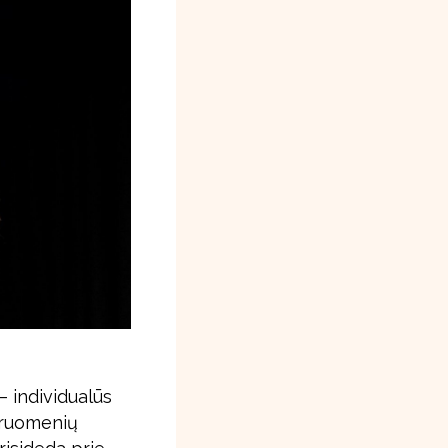
 individualūs
ndruomenių