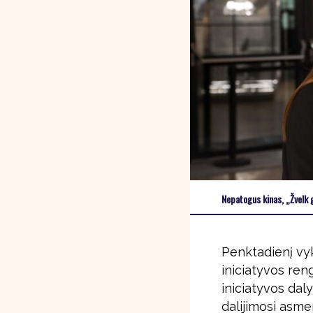
Nepatogus kinas, „Žvelk g
Penktadienį vy
iniciatyvos ren
iniciatyvos dal
dalijimosi asme