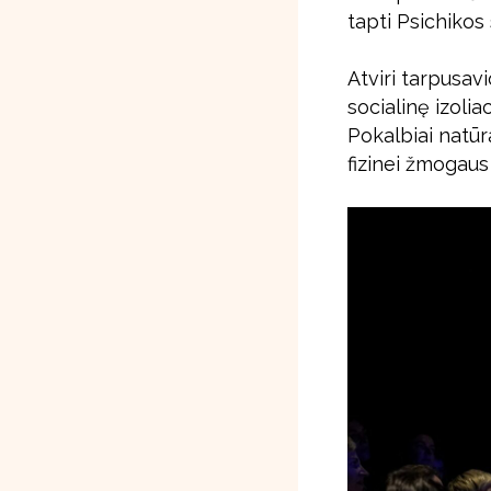
tapti Psichikos
Atviri tarpusav
socialinę izolia
Pokalbiai natūr
fizinei žmogaus 