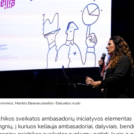
akimirkos, Mantės Baranauskaitės- Eleluetos nuotr.
chikos sveikatos ambasadorių iniciatyvos elementas –
ngnių, į kuriuos keliauja ambasadoriai, dalyviais, be