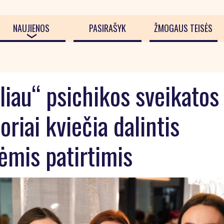
NAUJIENOS
PASIRAŠYK
ŽMOGAUS TEISĖS
iliau“ psichikos sveikatos
riai kviečia dalintis
mis patirtimis