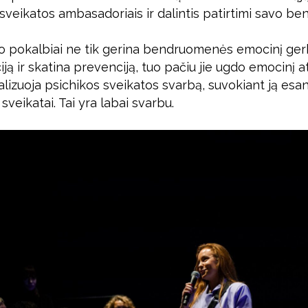
 sveikatos ambasadoriais ir dalintis patirtimi savo 
io pokalbiai ne tik gerina bendruomenės emocinį ger
ciją ir skatina prevenciją, tuo pačiu jie ugdo emocinį 
alizuoja psichikos sveikatos svarbą, suvokiant ją esan
sveikatai. Tai yra labai svarbu.