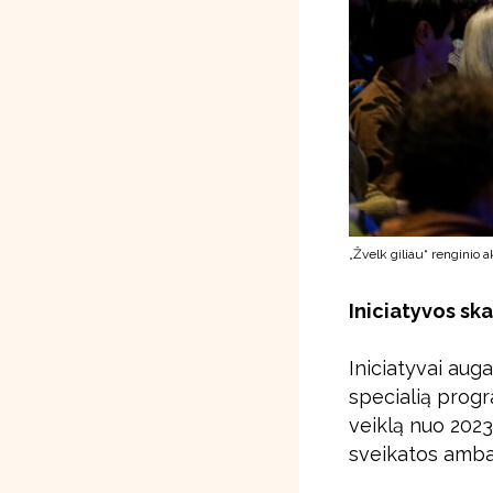
„Žvelk giliau“ renginio 
Iniciatyvos skai
Iniciatyvai aug
specialią progr
veiklą nuo 202
sveikatos amba