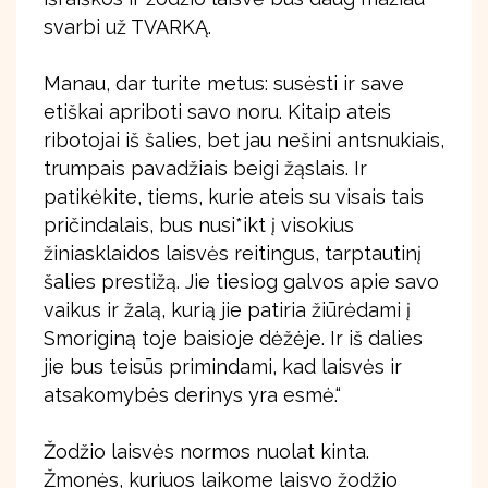
svarbi už TVARKĄ.
Manau, dar turite metus: susėsti ir save
etiškai apriboti savo noru. Kitaip ateis
ribotojai iš šalies, bet jau nešini antsnukiais,
trumpais pavadžiais beigi žąslais. Ir
patikėkite, tiems, kurie ateis su visais tais
pričindalais, bus nusi*ikt į visokius
žiniasklaidos laisvės reitingus, tarptautinį
šalies prestižą. Jie tiesiog galvos apie savo
vaikus ir žalą, kurią jie patiria žiūrėdami į
Smoriginą toje baisioje dėžėje. Ir iš dalies
jie bus teisūs primindami, kad laisvės ir
atsakomybės derinys yra esmė.“
Žodžio laisvės normos nuolat kinta.
Žmonės, kuriuos laikome laisvo žodžio