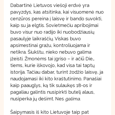
Dabartinė Lietuvos viešoji erdvė yra
pavyzdys, kas atsitinka, kai visuomenė nuo
cenzūros pereina į laisvę ir bando suvokti,
kaip su ja elgtis. Sovietmečiu apribojimai
buvo visur nuo radijo iki nuobodžiausių
pasaulyje laikraščių. Viskas buvo
apsimestinai gražu, kontroliuojama ir
netikra. Šiukštu, nieko nebuvo galima
įžeisti. Žmonėms tai įgriso – ir ačiū Die…
tiems, kurie iškovojo, kad visa tai taptų
istorija. Tačiau dabar, turint žodžio laisvę, ja
naudojamasi iki kito kraštutinimo. Panašiai
kaip paauglys, ką tik sulaukęs 18-os ir
pagaliau galintis nusipirkti butelį alaus,
nusiperka jų dešimt. Nes
galima.
Šaipymasis iš kito Lietuvoje taip pat