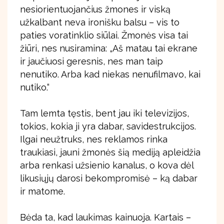
nesiorientuojančius žmones ir viską
užkalbant neva ironišku balsu – vis to
paties voratinklio siūlai. Žmonės visa tai
žiūri, nes nusiramina: „Aš matau tai ekrane
ir jaučiuosi geresnis, nes man taip
nenutiko. Arba kad niekas nenufilmavo, kai
nutiko.“
Tam lemta tęstis, bent jau iki televizijos,
tokios, kokia ji yra dabar, savidestrukcijos.
Ilgai neužtruks, nes reklamos rinka
traukiasi, jauni žmonės šią mediją apleidžia
arba renkasi užsienio kanalus, o kova dėl
likusiųjų darosi bekompromisė – ką dabar
ir matome.
Bėda ta, kad laukimas kainuoja. Kartais –