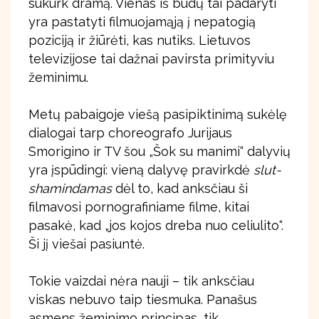
sukurk dramą. Vienas iš būdų tai padaryti
yra pastatyti filmuojamąją į nepatogią
poziciją ir žiūrėti, kas nutiks. Lietuvos
televizijose tai dažnai pavirsta primityviu
žeminimu.
Metų pabaigoje viešą pasipiktinimą sukėlę
dialogai tarp choreografo Jurijaus
Smorigino ir TV šou „Šok su manimi“ dalyvių
yra įspūdingi: vieną dalyvę pravirkdė
slut-
shamindamas
dėl to, kad anksčiau ši
filmavosi pornografiniame filme, kitai
pasakė, kad „jos kojos dreba nuo celiulito“.
Ši jį viešai pasiuntė.
Tokie vaizdai nėra nauji – tik anksčiau
viskas nebuvo taip tiesmuka. Panašus
asmens žeminimo principas, tik