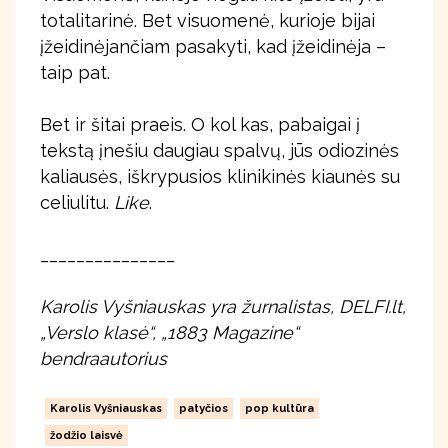
totalitarinė. Bet visuomenė, kurioje bijai
įžeidinėjančiam pasakyti, kad įžeidinėja –
taip pat.
Bet ir šitai praeis. O kol kas, pabaigai į
tekstą įnešiu daugiau spalvų, jūs odiozinės
kaliausės, iškrypusios klinikinės kiaunės su
celiulitu.
Like
.
_______________
Karolis Vyšniauskas yra žurnalistas, DELFI.lt,
„Verslo klasė“, „1883 Magazine“
bendraautorius
Karolis Vyšniauskas
patyčios
pop kultūra
žodžio laisvė