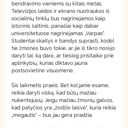
bendravimo vieniems su kitais metas.
Televizijos laidos ir ekrano nuotraukos iš
socialinių tinklų bus nagrinėjamos kaip
istorinis šaltinis, panašiai kaip dabar
universitetuose nagrinėjamas „Varpas“.
Studentai skaitys ir bandys suprasti, kodėl
tie žmonės buvo tokie, ar jie iš tikro norėjo
daryti tai, ką darė, ar tiesiog prisitaikė prie
aplinkybių, kurias diktavo jauna
postsovietinė visuomenė.
Šis laikmetis praeis. Bet kol jame esame,
reikia daryti viską, kad būtų mažiau
nukentėjusių. Jeigu mažiau žmonių galvos,
kad patyčios yra „žodžio laisvė“, kuria reikia
„mėgautis“ – bus jau gera pradžia.