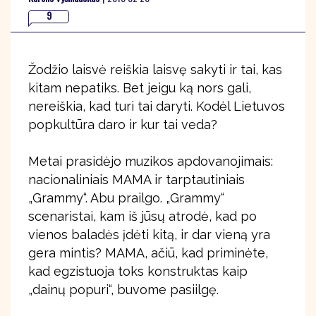
9
Žodžio laisvė reiškia laisvę sakyti ir tai, kas
kitam nepatiks. Bet jeigu ką nors gali,
nereiškia, kad turi tai daryti. Kodėl Lietuvos
popkultūra daro ir kur tai veda?
Metai prasidėjo muzikos apdovanojimais:
nacionaliniais MAMA ir tarptautiniais
„Grammy“. Abu prailgo. „Grammy“
scenaristai, kam iš jūsų atrodė, kad po
vienos baladės įdėti kitą, ir dar vieną yra
gera mintis? MAMA, ačiū, kad priminėte,
kad egzistuoja toks konstruktas kaip
„dainų popuri“, buvome pasiilgę.