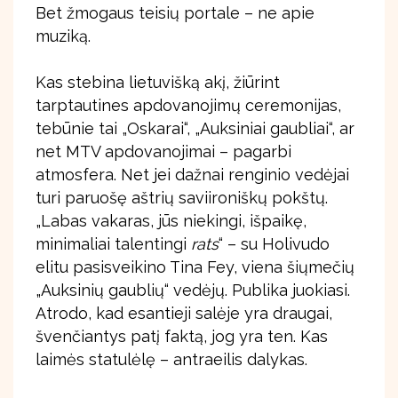
Bet žmogaus teisių portale – ne apie
muziką.
Kas stebina lietuvišką akį, žiūrint
tarptautines apdovanojimų ceremonijas,
tebūnie tai „Oskarai“, „Auksiniai gaubliai“, ar
net MTV apdovanojimai – pagarbi
atmosfera. Net jei dažnai renginio vedėjai
turi paruošę aštrių saviironiškų pokštų.
„Labas vakaras, jūs niekingi, išpaikę,
minimaliai talentingi
rats
“ – su Holivudo
elitu pasisveikino Tina Fey, viena šiųmečių
„Auksinių gaublių“ vedėjų. Publika juokiasi.
Atrodo, kad esantieji salėje yra draugai,
švenčiantys patį faktą, jog yra ten. Kas
laimės statulėlę – antraeilis dalykas.