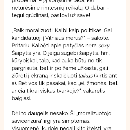
problema“ – ją spręsime tada, kai
neturėsime rimtesnių reikalų. O dabar –
tegul grūdinasi, pastovi už save!
„Baik moralizuoti. Kalbi kaip politikas. Gal
kandidatuoji į Vilniaus merus?“, – sakote.
Pritariu. Kalbėti apie patyčias nėra
sexy
.
Šaipytis yra. O jeigu sugebi šaipytis, hm,
kūrybiškai, taip, kad auka būtų ne tik
pargriauta, bet ir po žeme užkasta, gali
žiūrėti į ekraną ir skaičiuoti
laikus
(kirtis ant
a). Bet vos tik pasakai, kad „ei, žmonės, bet
ar čia tikrai viskas tvarkoje?“, vakarėlis
baigiasi.
Dėl to daugelis nesako. Ši „moralizuotojo
savicenzūra“ irgi yra simptomas.
Visuomenė, kurioje negali kito įžeisti, yra