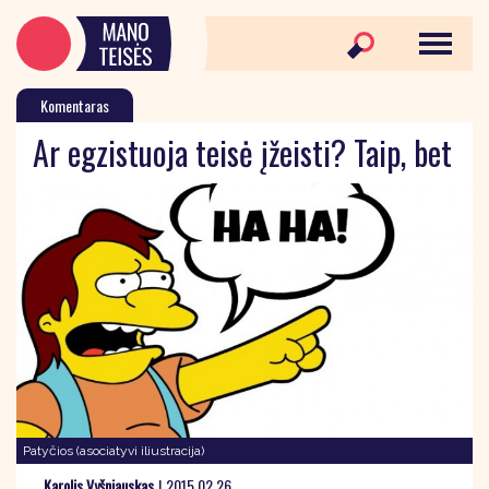
Komentaras
Ar egzistuoja teisė įžeisti? Taip, bet
Patyčios (asociatyvi iliustracija)
Karolis Vyšniauskas
|
2015 02 26