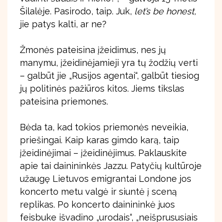
Šilalėje. Pasirodo, taip. Juk,
let’s be honest,
jie patys kalti, ar ne?
Žmonės pateisina įžeidimus, nes jų
manymu, įžeidinėjamieji yra tų žodžių verti
– galbūt jie „Rusijos agentai“, galbūt tiesiog
jų politinės pažiūros kitos. Jiems tikslas
pateisina priemones.
Bėda ta, kad tokios priemonės neveikia,
priešingai. Kaip karas gimdo karą, taip
įžeidinėjimai – įžeidinėjimus. Paklauskite
apie tai dainininkės Jazzu. Patyčių kultūroje
užaugę Lietuvos emigrantai Londone jos
koncerto metu valgė ir siuntė į sceną
replikas. Po koncerto dainininkė juos
feisbuke išvadino „urodais“, „neišprususiais