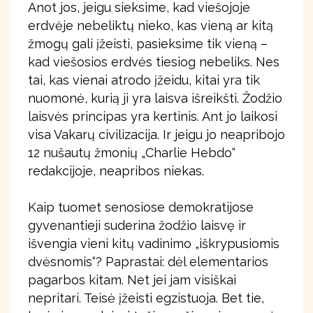
Anot jos, jeigu sieksime, kad viešojoje
erdvėje nebeliktų nieko, kas vieną ar kitą
žmogų gali įžeisti, pasieksime tik vieną –
kad viešosios erdvės tiesiog nebeliks. Nes
tai, kas vienai atrodo įžeidu, kitai yra tik
nuomonė, kurią ji yra laisva išreikšti. Žodžio
laisvės principas yra kertinis. Ant jo laikosi
visa Vakarų civilizacija. Ir jeigu jo neapribojo
12 nušautų žmonių „Charlie Hebdo“
redakcijoje, neapribos niekas.
Kaip tuomet senosiose demokratijose
gyvenantieji suderina žodžio laisvę ir
išvengia vieni kitų vadinimo „iškrypusiomis
dvėsnomis“? Paprastai: dėl elementarios
pagarbos kitam. Net jei jam visiškai
nepritari. Teisė įžeisti egzistuoja. Bet tie,