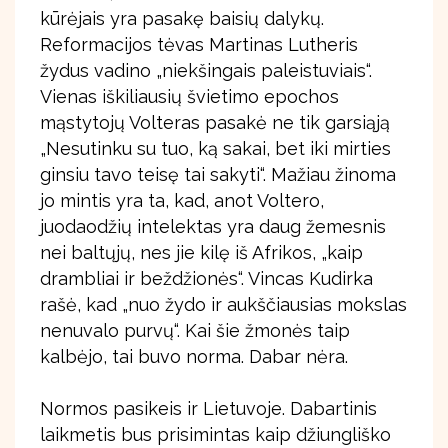
kūrėjais yra pasakę baisių dalykų.
Reformacijos tėvas Martinas Lutheris
žydus vadino „niekšingais paleistuviais“.
Vienas iškiliausių švietimo epochos
mąstytojų Volteras pasakė ne tik garsiąją
„Nesutinku su tuo, ką sakai, bet iki mirties
ginsiu tavo teisę tai sakyti“. Mažiau žinoma
jo mintis yra ta, kad, anot Voltero,
juodaodžių intelektas yra daug žemesnis
nei baltųjų, nes jie kilę iš Afrikos, „kaip
drambliai ir beždžionės“. Vincas Kudirka
rašė, kad „nuo žydo ir aukščiausias mokslas
nenuvalo purvų“. Kai šie žmonės taip
kalbėjo, tai buvo norma. Dabar nėra.
Normos pasikeis ir Lietuvoje. Dabartinis
laikmetis bus prisimintas kaip džiungliško