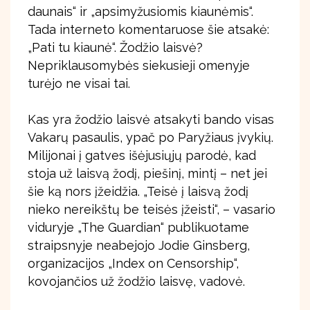
daunais“ ir „apsimyžusiomis kiaunėmis“.
Tada interneto komentaruose šie atsakė:
„Pati tu kiaunė“. Žodžio laisvė?
Nepriklausomybės siekusieji omenyje
turėjo ne visai tai.
Kas yra žodžio laisvė atsakyti bando visas
Vakarų pasaulis, ypač po Paryžiaus įvykių.
Milijonai į gatves išėjusiųjų parodė, kad
stoja už laisvą žodį, piešinį, mintį – net jei
šie ką nors įžeidžia. „Teisė į laisvą žodį
nieko nereikštų be teisės įžeisti“, – vasario
viduryje „The Guardian“ publikuotame
straipsnyje neabejojo Jodie Ginsberg,
organizacijos „Index on Censorship“,
kovojančios už žodžio laisvę, vadovė.