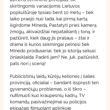
skirtingomis variacijomis Lietuvos
popkultūroje tęsiasi bent 10 metų – tiek
laiko praėjo nuo tada, kai pirmą kartą
išgirdome Minedą. Pastatyti prieš kamerą
žmogų, akivaizdžiai nepataikantį į toną, ir
pažiūrėti, kiek daug jis prašaus – štai ir
drama iš kurios sėkmingai pelnėsi tiek
Minedo prodiuseriai, tiek jo istoriją sekusi
žiniasklaida. Padėti jam? Ne, juk, pažiūrėkit,
pats nori į sceną!
Publicistinių laidų kūrėjų kelionės į šalies
provinciją, oficialiai – bandant išspręsti ten
gyvenančiųjų problemas, o iš tikro –
nufilmuoti kuo kraupesnių kadrų, TV
komandų pasivažinėjimai su policijos
ekipažais filmuojant aplinkoje