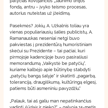
patyčias kovojančios „Jaunimo linijos“
fondą, antru – įvyko teismo procesas,
autorius nuteistas už įžeidimą.
Pasekmės? Jokių. A. Užkalnis toliau yra
vienas populiariausių šalies publicistų, A.
Ramanauskas neseniai netgi buvo
pakviestas į prezidentūrą humoristiniam
skečui su Prezidente – tai pačiai, kuri
pirmojoje kadencijoje buvo pasirašiusi
memorandumą „Vaikystė be patyčių“,
kuriame kalbėjo apie būtinybę stabdyti
„patyčių bangą šalyje“ ir skatinti „pagarbą,
toleranciją, draugiškumą, kultūringą elgesį,
patiems būti asmeniniu pavyzdžiu.“
„Palauk, tai aš galiu man nepatinkančius
vadinti
šūdais
ir nieko?“, – galvoja 15-metis