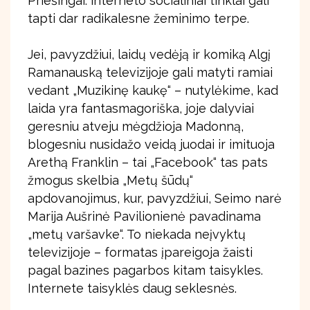
Priešingai: interneto socialiniai tinklai gali
tapti dar radikalesne žeminimo terpe.
Jei, pavyzdžiui, laidų vedėją ir komiką Algį
Ramanauską televizijoje gali matyti ramiai
vedant „Muzikinę kaukę“ – nutylėkime, kad
laida yra fantasmagoriška, joje dalyviai
geresniu atveju mėgdžioja Madonną,
blogesniu nusidažo veidą juodai ir imituoja
Arethą Franklin – tai „Facebook“ tas pats
žmogus skelbia „Metų šūdų“
apdovanojimus, kur, pavyzdžiui, Seimo narė
Marija Aušrinė Pavilionienė pavadinama
„metų varšavke“. To niekada neįvyktų
televizijoje – formatas įpareigoja žaisti
pagal bazines pagarbos kitam taisykles.
Internete taisyklės daug seklesnės.