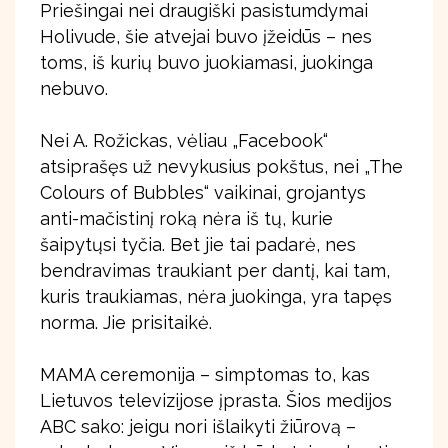
Priešingai nei draugiški pasistumdymai
Holivude, šie atvejai buvo įžeidūs – nes
toms, iš kurių buvo juokiamasi, juokinga
nebuvo.
Nei A. Rožickas, vėliau „Facebook“
atsiprašęs už nevykusius pokštus, nei „The
Colours of Bubbles“ vaikinai, grojantys
anti-mačistinį roką nėra iš tų, kurie
šaipytųsi tyčia. Bet jie tai padarė, nes
bendravimas traukiant per dantį, kai tam,
kuris traukiamas, nėra juokinga, yra tapęs
norma. Jie prisitaikė.
MAMA ceremonija – simptomas to, kas
Lietuvos televizijose įprasta. Šios medijos
ABC sako: jeigu nori išlaikyti žiūrovą –