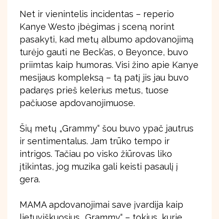
Net ir vienintelis incidentas – reperio
Kanye Westo įbėgimas į sceną norint
pasakyti, kad metų albumo apdovanojimą
turėjo gauti ne Beck’as, o Beyonce, buvo
priimtas kaip humoras. Visi žino apie Kanye
mesijaus kompleksą – tą patį jis jau buvo
padaręs prieš kelerius metus, tuose
pačiuose apdovanojimuose.
Šių metų „Grammy“ šou buvo ypač jautrus
ir sentimentalus. Jam trūko tempo ir
intrigos. Tačiau po visko žiūrovas liko
įtikintas, jog muzika gali keisti pasaulį į
gera.
MAMA apdovanojimai save įvardija kaip
lietuviškuosius „Grammy“ – tokius, kurie