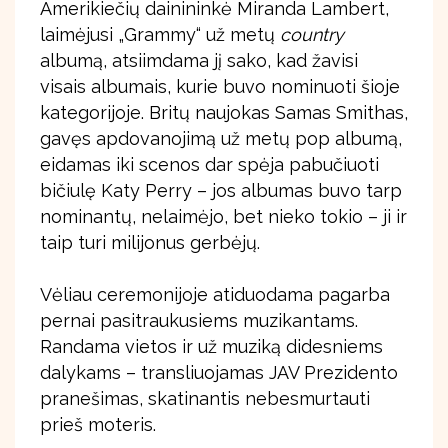
Amerikiečių dainininkė Miranda Lambert,
laimėjusi „Grammy“ už metų
country
albumą, atsiimdama jį sako, kad žavisi
visais albumais, kurie buvo nominuoti šioje
kategorijoje. Britų naujokas Samas Smithas,
gavęs apdovanojimą už metų pop albumą,
eidamas iki scenos dar spėja pabučiuoti
bičiulę Katy Perry – jos albumas buvo tarp
nominantų, nelaimėjo, bet nieko tokio – ji ir
taip turi milijonus gerbėjų.
Vėliau ceremonijoje atiduodama pagarba
pernai pasitraukusiems muzikantams.
Randama vietos ir už muziką didesniems
dalykams – transliuojamas JAV Prezidento
pranešimas, skatinantis nebesmurtauti
prieš moteris.