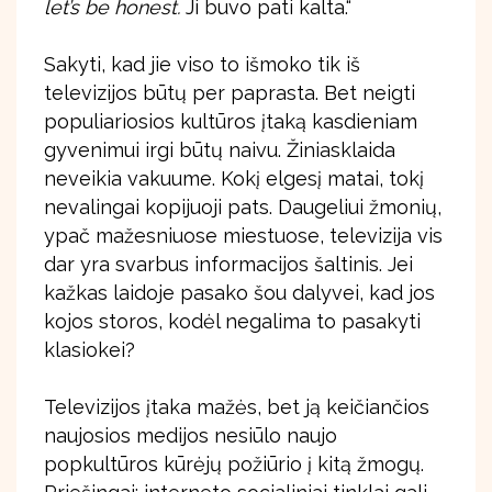
let’s be honest.
Ji buvo pati kalta.“
Sakyti, kad jie viso to išmoko tik iš
televizijos būtų per paprasta. Bet neigti
populiariosios kultūros įtaką kasdieniam
gyvenimui irgi būtų naivu. Žiniasklaida
neveikia vakuume. Kokį elgesį matai, tokį
nevalingai kopijuoji pats. Daugeliui žmonių,
ypač mažesniuose miestuose, televizija vis
dar yra svarbus informacijos šaltinis. Jei
kažkas laidoje pasako šou dalyvei, kad jos
kojos storos, kodėl negalima to pasakyti
klasiokei?
Televizijos įtaka mažės, bet ją keičiančios
naujosios medijos nesiūlo naujo
popkultūros kūrėjų požiūrio į kitą žmogų.