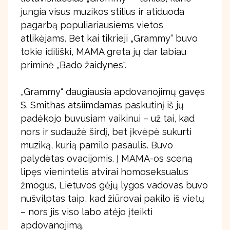
jungia visus muzikos stilius ir atiduoda
pagarbą populiariausiems vietos
atlikėjams. Bet kai tikrieji „Grammy“ buvo
tokie idiliški, MAMA greta jų dar labiau
priminė „Bado žaidynes“.
„Grammy“ daugiausia apdovanojimų gavęs
S. Smithas atsiimdamas paskutinį iš jų
padėkojo buvusiam vaikinui – už tai, kad
nors ir sudaužė širdį, bet įkvėpė sukurti
muziką, kurią pamilo pasaulis. Buvo
palydėtas ovacijomis. Į MAMA-os sceną
lipęs vienintelis atvirai homoseksualus
žmogus, Lietuvos gėjų lygos vadovas buvo
nušvilptas taip, kad žiūrovai pakilo iš vietų
– nors jis viso labo atėjo įteikti
apdovanojimą.