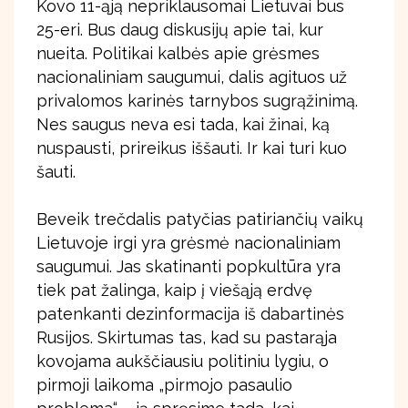
Kovo 11-ąją nepriklausomai Lietuvai bus
25-eri. Bus daug diskusijų apie tai, kur
nueita. Politikai kalbės apie grėsmes
nacionaliniam saugumui, dalis agituos už
privalomos karinės tarnybos sugrąžinimą.
Nes saugus neva esi tada, kai žinai, ką
nuspausti, prireikus iššauti. Ir kai turi kuo
šauti.
Beveik trečdalis patyčias patiriančių vaikų
Lietuvoje irgi yra grėsmė nacionaliniam
saugumui. Jas skatinanti popkultūra yra
tiek pat žalinga, kaip į viešąją erdvę
patenkanti dezinformacija iš dabartinės
Rusijos. Skirtumas tas, kad su pastarąja
kovojama aukščiausiu politiniu lygiu, o
pirmoji laikoma „pirmojo pasaulio