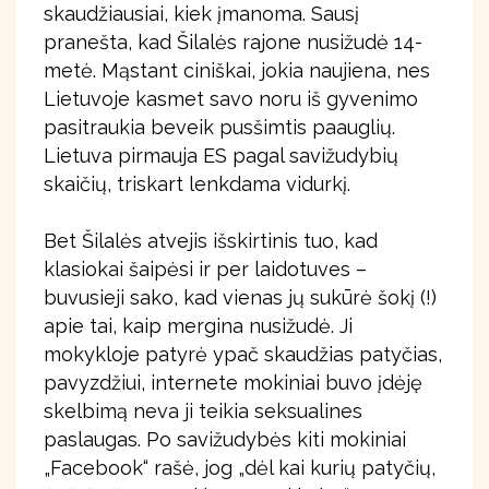
skaudžiausiai, kiek įmanoma. Sausį
pranešta, kad Šilalės rajone nusižudė 14-
metė. Mąstant ciniškai, jokia naujiena, nes
Lietuvoje kasmet savo noru iš gyvenimo
pasitraukia beveik pusšimtis paauglių.
Lietuva pirmauja ES pagal savižudybių
skaičių, triskart lenkdama vidurkį.
Bet Šilalės atvejis išskirtinis tuo, kad
klasiokai šaipėsi ir per laidotuves –
buvusieji sako, kad vienas jų sukūrė šokį (!)
apie tai, kaip mergina nusižudė. Ji
mokykloje patyrė ypač skaudžias patyčias,
pavyzdžiui, internete mokiniai buvo įdėję
skelbimą neva ji teikia seksualines
paslaugas. Po savižudybės kiti mokiniai
„Facebook“ rašė, jog „dėl kai kurių patyčių,