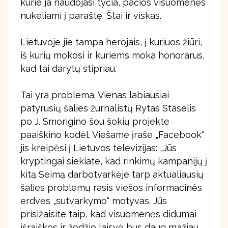
kurie ja naudojasi tyčia, pačios visuomenės
nukeliami į paraštę. Štai ir viskas.
Lietuvoje jie tampa herojais, į kuriuos žiūri,
iš kurių mokosi ir kuriems moka honorarus,
kad tai darytų stipriau.
Tai yra problema. Vienas labiausiai
patyrusių šalies žurnalistų Rytas Staselis
po J. Smorigino šou šokių projekte
paaiškino kodėl. Viešame įraše „Facebook“
jis kreipėsi į Lietuvos televizijas: „Jūs
kryptingai siekiate, kad rinkimų kampanijų į
kitą Seimą darbotvarkėje tarp aktualiausių
šalies problemų rasis viešos informacinės
erdvės „sutvarkymo“ motyvas. Jūs
prisižaisite taip, kad visuomenės didumai
išraiškos ir žodžio laisvė bus daug mažiau