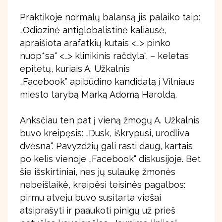
Praktikoje normalų balansą jis palaiko taip:
„Odiozinė antiglobalistinė kaliausė,
apraišiota arafatkių kutais <…> pinko
nuop*sa“ <…> klinikinis račdyla“, – keletas
epitetų, kuriais A. Užkalnis
„Facebook” apibūdino kandidatą į Vilniaus
miesto tarybą Marką Adomą Haroldą.
Anksčiau ten pat į vieną žmogų A. Užkalnis
buvo kreipęsis: „Dusk, iškrypusi, urodliva
dvėsna“. Pavyzdžių gali rasti daug, kartais
po kelis vienoje „Facebook“ diskusijoje. Bet
šie išskirtiniai, nes jų sulaukę žmonės
nebeišlaikė, kreipėsi teisinės pagalbos:
pirmu atveju buvo susitarta viešai
atsiprašyti ir paaukoti pinigų už prieš