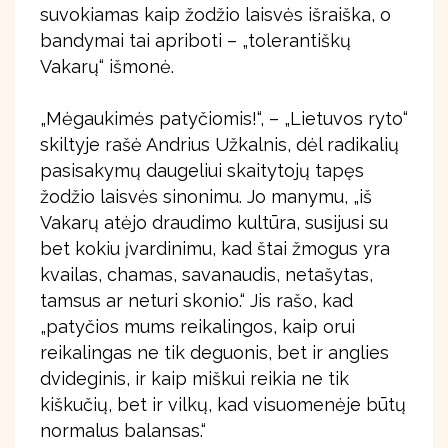
suvokiamas kaip žodžio laisvės išraiška, o
bandymai tai apriboti – „tolerantiškų
Vakarų“ išmonė.
„Mėgaukimės patyčiomis!“, – „Lietuvos ryto“
skiltyje rašė Andrius Užkalnis, dėl radikalių
pasisakymų daugeliui skaitytojų tapęs
žodžio laisvės sinonimu. Jo manymu, „iš
Vakarų atėjo draudimo kultūra, susijusi su
bet kokiu įvardinimu, kad štai žmogus yra
kvailas, chamas, savanaudis, netašytas,
tamsus ar neturi skonio.“ Jis rašo, kad
„patyčios mums reikalingos, kaip orui
reikalingas ne tik deguonis, bet ir anglies
dvideginis, ir kaip miškui reikia ne tik
kiškučių, bet ir vilkų, kad visuomenėje būtų
normalus balansas.“