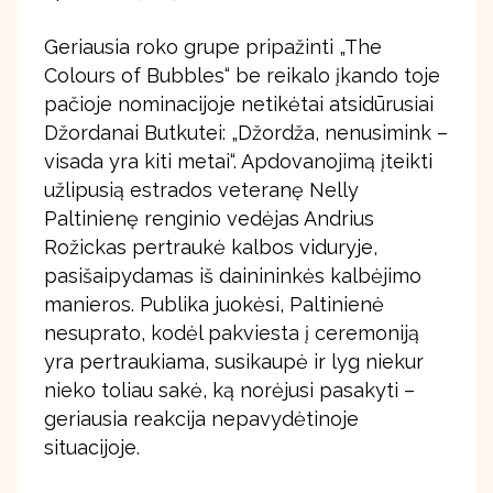
Geriausia roko grupe pripažinti „The
Colours of Bubbles“ be reikalo įkando toje
pačioje nominacijoje netikėtai atsidūrusiai
Džordanai Butkutei: „Džordža, nenusimink –
visada yra kiti metai“. Apdovanojimą įteikti
užlipusią estrados veteranę Nelly
Paltinienę renginio vedėjas Andrius
Rožickas pertraukė kalbos viduryje,
pasišaipydamas iš dainininkės kalbėjimo
manieros. Publika juokėsi, Paltinienė
nesuprato, kodėl pakviesta į ceremoniją
yra pertraukiama, susikaupė ir lyg niekur
nieko toliau sakė, ką norėjusi pasakyti –
geriausia reakcija nepavydėtinoje
situacijoje.