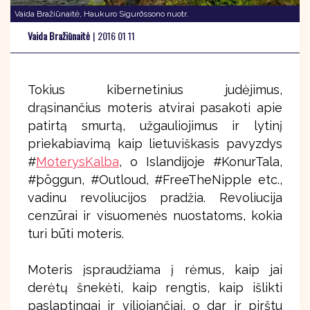
Vaida Bražiūnaitė, Haukuro Sigurðssono nuotr.
Vaida Bražiūnaitė
|
2016 01 11
Tokius kibernetinius judėjimus,
drąsinančius moteris atvirai pasakoti apie
patirtą smurtą, užgauliojimus ir lytinį
priekabiavimą kaip lietuviškasis pavyzdys
#
MoterysKalba
, o Islandijoje #KonurTala,
#þöggun, #Outloud, #FreeTheNipple etc.,
vadinu revoliucijos pradžia. Revoliucija
cenzūrai ir visuomenės nuostatoms, kokia
turi būti moteris.
Moteris įspraudžiama į rėmus, kaip jai
derėtų šnekėti, kaip rengtis, kaip išlikti
paslaptingai ir viliojančiai, o dar ir pirštu