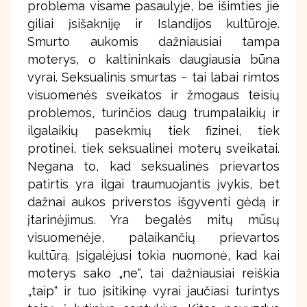
problema visame pasaulyje, be išimties jie
giliai įsišakniję ir Islandijos kultūroje.
Smurto aukomis dažniausiai tampa
moterys, o kaltininkais daugiausia būna
vyrai. Seksualinis smurtas − tai labai rimtos
visuomenės sveikatos ir žmogaus teisių
problemos, turinčios daug trumpalaikių ir
ilgalaikių pasekmių tiek fizinei, tiek
protinei, tiek seksualinei moterų sveikatai.
Negana to, kad seksualinės prievartos
patirtis yra ilgai traumuojantis įvykis, bet
dažnai aukos priverstos išgyventi gėdą ir
įtarinėjimus. Yra begalės mitų mūsų
visuomenėje, palaikančių prievartos
kultūrą. Įsigalėjusi tokia nuomonė, kad kai
moterys sako „ne“, tai dažniausiai reiškia
„taip“ ir tuo įsitikinę vyrai jaučiasi turintys