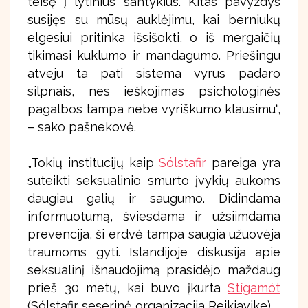
teisę į lytinius santykius. Kitas pavyzdys
susijęs su mūsų auklėjimu, kai berniukų
elgesiui pritinka išsišokti, o iš mergaičių
tikimasi kuklumo ir mandagumo. Priešingu
atveju ta pati sistema vyrus padaro
silpnais, nes ieškojimas psichologinės
pagalbos tampa nebe vyriškumo klausimu“,
– sako pašnekovė.
„Tokių institucijų kaip
Sólstafir
pareiga yra
suteikti seksualinio smurto įvykių aukoms
daugiau galių ir saugumo. Didindama
informuotumą, šviesdama ir užsiimdama
prevencija, ši erdvė tampa saugia užuovėja
traumoms gyti. Islandijoje diskusija apie
seksualinį išnaudojimą prasidėjo maždaug
prieš 30 metų, kai buvo įkurta
Stígamót
(Sólstafir seserinė organizacija Reikjavike).