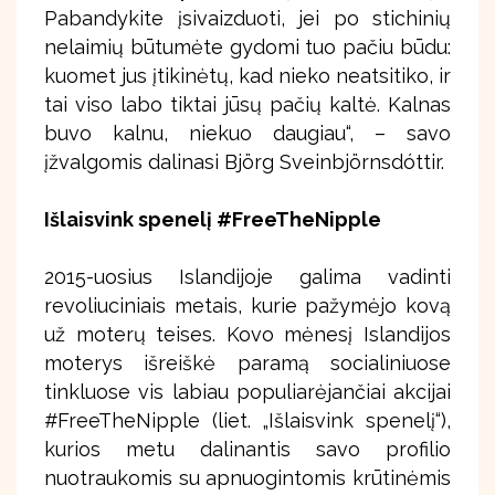
Pabandykite įsivaizduoti, jei po stichinių
nelaimių būtumėte gydomi tuo pačiu būdu:
kuomet jus įtikinėtų, kad nieko neatsitiko, ir
tai viso labo tiktai jūsų pačių kaltė. Kalnas
buvo kalnu, niekuo daugiau“, – savo
įžvalgomis dalinasi Björg Sveinbjörnsdóttir.
Išlaisvink spenelį #FreeTheNipple
2015-uosius Islandijoje galima vadinti
revoliuciniais metais, kurie pažymėjo kovą
už moterų teises. Kovo mėnesį Islandijos
moterys išreiškė paramą socialiniuose
tinkluose vis labiau populiarėjančiai akcijai
#FreeTheNipple (liet. „Išlaisvink spenelį“),
kurios metu dalinantis savo profilio
nuotraukomis su apnuogintomis krūtinėmis