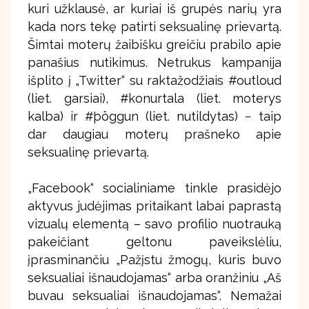
kuri užklausė, ar kuriai iš grupės narių yra
kada nors tekę patirti seksualinę prievartą.
Šimtai moterų žaibišku greičiu prabilo apie
panašius nutikimus. Netrukus kampanija
išplito į „Twitter“ su raktažodžiais #outloud
(liet. garsiai), #konurtala (liet. moterys
kalba) ir #þöggun (liet. nutildytas) − taip
dar daugiau moterų prašneko apie
seksualinę prievartą.
„Facebook“ socialiniame tinkle prasidėjo
aktyvus judėjimas pritaikant labai paprastą
vizualų elementą – savo profilio nuotrauką
pakeičiant geltonu paveikslėliu,
įprasminančiu „Pažįstu žmogų, kuris buvo
seksualiai išnaudojamas“ arba oranžiniu „Aš
buvau seksualiai išnaudojamas“. Nemažai