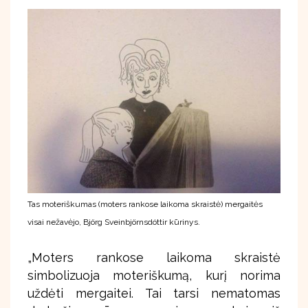
Tas moteriškumas (moters rankose laikoma skraistė) mergaitės
visai nežavėjo, Björg Sveinbjörnsdóttir kūrinys.
„Moters rankose laikoma skraistė
simbolizuoja moteriškumą, kurį norima
uždėti mergaitei. Tai tarsi nematomas