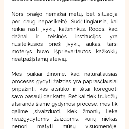
Nors praėjo nemažai metų, bet situacija
per daug nepasikeitė. Sudėtingiausia, kai
reikia rasti įvykių kaltininkus. Rodos, kad
dažnai ir teisinės institucijos yra
nusiteikusios prieš įvykių aukas, tarsi
moterys buvo išprievartautos kažkokių
neatpažįstamų ateivių.
Mes puikiai žinome, kad natūraliausias
procesas gydyti žaizdas yra paprasčiausiai
pripažinti, kas atsitiko ir lėtai koreguoti
savo pasaulį dar kartą. Bet kai tiek trukdžių
atsiranda šiame gydymosi procese, mes tik
galime įsivaizduoti, kiek žmonių lieka
neužgydytomis žaizdomis, kurių niekas
nenori matyti mūsų visuomenėje.