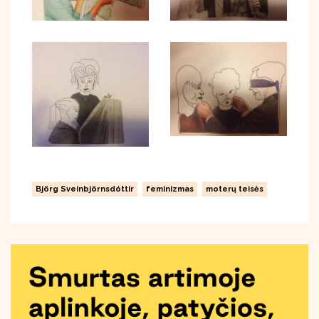
Björg Sveinbjörnsdóttir
feminizmas
moterų teisės