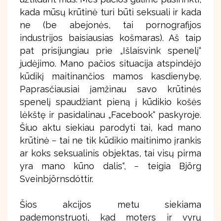
kada mūsų krūtinė turi būti seksuali ir kada
ne (be abejonės, tai pornografijos
industrijos baisiausias košmaras). Aš taip
pat prisijungiau prie „Išlaisvink spenelį“
judėjimo. Mano pačios situacija atspindėjo
kūdikį maitinančios mamos kasdienybę.
Paprasčiausiai įamžinau savo krūtinės
spenelį spaudžiant pieną į kūdikio košės
lėkštę ir pasidalinau „Facebook“ paskyroje.
Šiuo aktu siekiau parodyti tai, kad mano
krūtinė − tai ne tik kūdikio maitinimo įrankis
ar koks seksualinis objektas, tai visų pirma
yra mano kūno dalis“, − teigia Björg
Sveinbjörnsdóttir.
Šios akcijos metu siekiama
pademonstruoti, kad moters ir vyrų