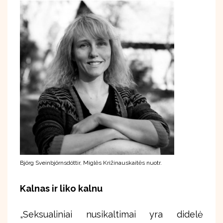
Björg Sveinbjörnsdóttir, Miglės Križinauskaitės nuotr.
Kalnas ir liko kalnu
„Seksualiniai nusikaltimai yra didelė