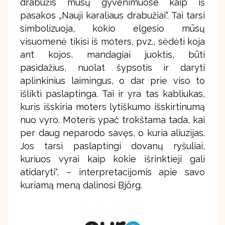
drabužis mūsų gyvenimuose kaip iš
pasakos „Nauji karaliaus drabužiai“. Tai tarsi
simbolizuoja, kokio elgesio mūsų
visuomenė tikisi iš moters, pvz., sėdėti koja
ant kojos, mandagiai juoktis, būti
pasidažius, nuolat šypsotis ir daryti
aplinkinius laimingus, o dar prie viso to
išlikti paslaptinga. Tai ir yra tas kabliukas,
kuris išskiria moters lytiškumo išskirtinumą
nuo vyro. Moteris ypač trokštama tada, kai
per daug neparodo savęs, o kuria aliuzijas.
Jos tarsi paslaptingi dovanų ryšuliai,
kuriuos vyrai kaip kokie išrinktieji gali
atidaryti“, – interpretacijomis apie savo
kuriamą meną dalinosi Björg.