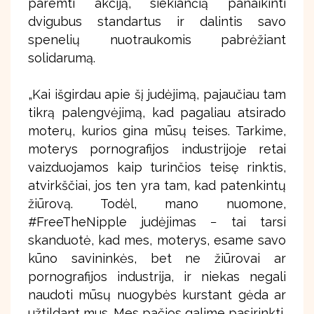
paremti akciją, siekiančią panaikinti
dvigubus standartus ir dalintis savo
spenelių nuotraukomis pabrėžiant
solidarumą.
„Kai išgirdau apie šį judėjimą, pajaučiau tam
tikrą palengvėjimą, kad pagaliau atsirado
moterų, kurios gina mūsų teises. Tarkime,
moterys pornografijos industrijoje retai
vaizduojamos kaip turinčios teisę rinktis,
atvirkščiai, jos ten yra tam, kad patenkintų
žiūrovą. Todėl, mano nuomone,
#FreeTheNipple judėjimas − tai tarsi
skanduotė, kad mes, moterys, esame savo
kūno savininkės, bet ne žiūrovai ar
pornografijos industrija, ir niekas negali
naudoti mūsų nuogybės kurstant gėda ar
užtildant mus. Mes pačios galime pasirinkti,