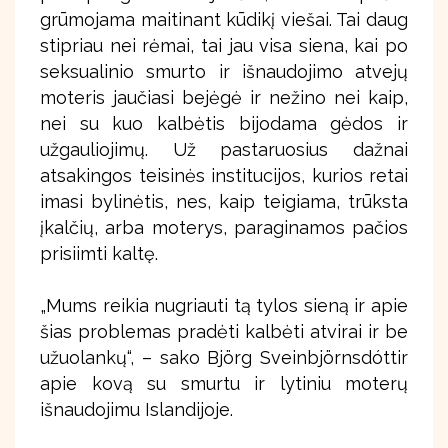
grūmojama maitinant kūdikį viešai. Tai daug
stipriau nei rėmai, tai jau visa siena, kai po
seksualinio smurto ir išnaudojimo atvejų
moteris jaučiasi bejėgė ir nežino nei kaip,
nei su kuo kalbėtis bijodama gėdos ir
užgauliojimų. Už pastaruosius dažnai
atsakingos teisinės institucijos, kurios retai
imasi bylinėtis, nes, kaip teigiama, trūksta
įkalčių, arba moterys, paraginamos pačios
prisiimti kaltę.
„Mums reikia nugriauti tą tylos sieną ir apie
šias problemas pradėti kalbėti atvirai ir be
užuolankų“, – sako Björg Sveinbjörnsdóttir
apie kovą su smurtu ir lytiniu moterų
išnaudojimu Islandijoje.