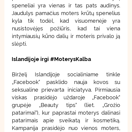
speneliai yra vienas ir tas pats audinys.
Jaudulys pamačius moters krūtų spenelius
kyla tik todėl, kad visuomenėje yra
nusistovėjęs požiūris, kad tai viena
intymiausių kūno dalių ir moteris privalo ją
slėpti.
Islandijoje irgi #MoterysKalba
Birželį Islandijoje socialiniame tinkle
„Facebook“ pasklido nauja kovos su
seksualine prievarta iniciatyva. Pirmiausia
viskas prasidėjo uždaroje „Facebook“
grupėje „Beauty tips“ (liet. „Grožio
patarimai“), kur paprastai moterys dalinasi
patarimais apie sveikatą ir kosmetiką.
Kampanija prasidėjo nuo vienos moters,