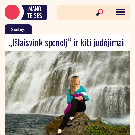
Skaitinys
„Išlaisvink spenelį“ ir kiti judėjimai