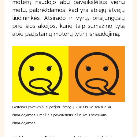
moterų naudojo abu paveikslėlius vienu
metu, pabrėždamos, kad yra abiejų atvejų
liudininkės. Atsirado ir vyrų, prisijungusių
prie šios akcijos, kurie taip sumažino tylą
apie pažįstamų moterų lytinį išnaudojimą.
Geltonas paveikslėlis: pažįstu žmogų, kuris buvo seksualiai
išnaudojamas. Oranžinis paveikslėlis: aš buvau seksualiai
išnaudojamas.