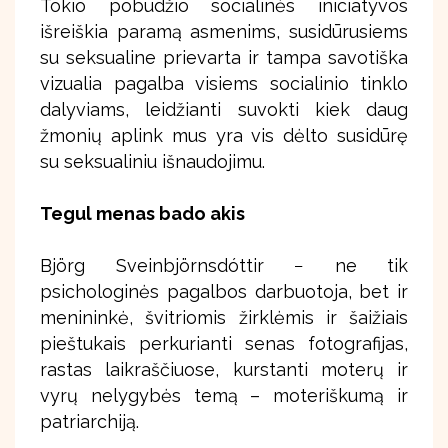
Tokio pobūdžio socialinės iniciatyvos
išreiškia paramą asmenims, susidūrusiems
su seksualine prievarta ir tampa savotiška
vizualia pagalba visiems socialinio tinklo
dalyviams, leidžianti suvokti kiek daug
žmonių aplink mus yra vis dėlto susidūrę
su seksualiniu išnaudojimu.
Tegul menas bado akis
Björg Sveinbjörnsdóttir − ne tik
psichologinės pagalbos darbuotoja, bet ir
menininkė, švitriomis žirklėmis ir šaižiais
pieštukais perkurianti senas fotografijas,
rastas laikraščiuose, kurstanti moterų ir
vyrų nelygybės temą – moteriškumą ir
patriarchiją.