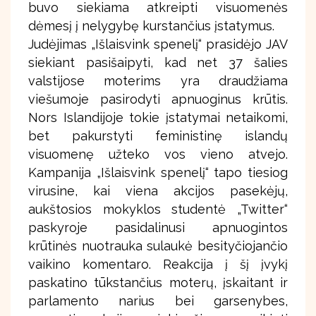
buvo siekiama atkreipti visuomenės
dėmesį į nelygybę kurstančius įstatymus.
Judėjimas „Išlaisvink spenelį“ prasidėjo JAV
siekiant pasišaipyti, kad net 37 šalies
valstijose moterims yra draudžiama
viešumoje pasirodyti apnuoginus krūtis.
Nors Islandijoje tokie įstatymai netaikomi,
bet pakurstyti feministinę islandų
visuomenę užteko vos vieno atvejo.
Kampanija „Išlaisvink spenelį“ tapo tiesiog
virusine, kai viena akcijos pasekėjų,
aukštosios mokyklos studentė „Twitter“
paskyroje pasidalinusi apnuogintos
krūtinės nuotrauka sulaukė besityčiojančio
vaikino komentaro. Reakcija į šį įvykį
paskatino tūkstančius moterų, įskaitant ir
parlamento narius bei garsenybes,