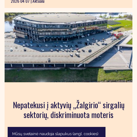
2026 04 07 |
Aktualu
Nepatekusi į aktyvių „Žalgirio“ sirgalių
sektorių, diskriminuota moteris
Mūsų svetainė naudoja slapukus (angl. cookies)