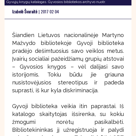
Gyvųjų knygų katalogas. Gyvosios bibliotekos archyvo nuotr.
Izabelė Švaraitė
|
2017 02 04
Šiandien Lietuvos nacionalinėje Martyno
Mažvydo bibliotekoje Gyvoji biblioteka
pradėjo dešimtuosius savo veiklos metus.
Įvairių socialiai pažeidžiamų grupių atstovai
– Gyvosios knygos – vėl dalijasi savo
istorijomis. Tokiu būdu jie griauna
nusistovėjusios stereotipus ir padeda
suprasti, iš kur kyla diskriminacija.
Gyvoji biblioteka veikia itin paprastai. Iš
katalogo skaitytojas išsirenka, su kokiu
žmogumi norėtų pasikalbėti.
Bibliotekininkas jį užregistruoja ir palydi