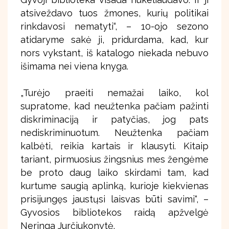
atsiveždavo tuos žmones, kurių politikai
rinkdavosi nematyti“, – 10-ojo sezono
atidaryme sakė ji, pridurdama, kad, kur
nors vykstant, iš katalogo niekada nebuvo
išimama nei viena knyga.
„Turėjo praeiti nemažai laiko, kol
supratome, kad neužtenka pačiam pažinti
diskriminaciją ir patyčias, jog pats
nediskriminuotum. Neužtenka pačiam
kalbėti, reikia kartais ir klausyti. Kitaip
tariant, pirmuosius žingsnius mes žengėme
be proto daug laiko skirdami tam, kad
kurtume saugią aplinką, kurioje kiekvienas
prisijungęs jaustųsi laisvas būti savimi“, –
Gyvosios bibliotekos raidą apžvelgė
Neringa Jurčiukonytė.