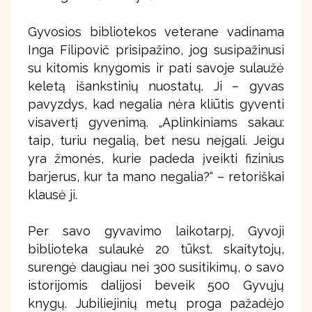
Gyvosios bibliotekos veterane vadinama
Inga Filipovič prisipažino, jog susipažinusi
su kitomis knygomis ir pati savoje sulaužė
keletą išankstinių nuostatų. Ji – gyvas
pavyzdys, kad negalia nėra kliūtis gyventi
visavertį gyvenimą. „Aplinkiniams sakau:
taip, turiu negalią, bet nesu neįgali. Jeigu
yra žmonės, kurie padeda įveikti fizinius
barjerus, kur ta mano negalia?“ – retoriškai
klausė ji.
Per savo gyvavimo laikotarpį, Gyvoji
biblioteka sulaukė 20 tūkst. skaitytojų,
surengė daugiau nei 300 susitikimų, o savo
istorijomis dalijosi beveik 500 Gyvųjų
knygų. Jubiliejinių metų proga pažadėjo