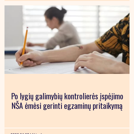
Po lygių galimybių kontrolierės įspėjimo
NŠA ėmėsi gerinti egzaminų pritaikymą