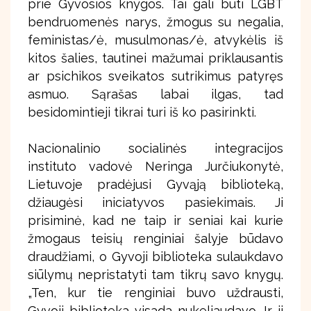
prie Gyvosios knygos. Tai gali būti LGBT
bendruomenės narys, žmogus su negalia,
feministas/ė, musulmonas/ė, atvykėlis iš
kitos šalies, tautinei mažumai priklausantis
ar psichikos sveikatos sutrikimus patyręs
asmuo. Sąrašas labai ilgas, tad
besidomintieji tikrai turi iš ko pasirinkti.
Nacionalinio socialinės integracijos
instituto vadovė Neringa Jurčiukonytė,
Lietuvoje pradėjusi Gyvąją biblioteką,
džiaugėsi iniciatyvos pasiekimais. Ji
prisiminė, kad ne taip ir seniai kai kurie
žmogaus teisių renginiai šalyje būdavo
draudžiami, o Gyvoji biblioteka sulaukdavo
siūlymų nepristatyti tam tikrų savo knygų.
„Ten, kur tie renginiai buvo uždrausti,
Gyvoji biblioteka visada nukeliaudavo. Ir ji