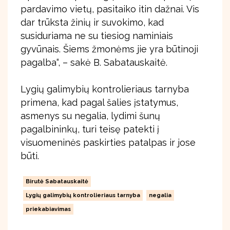
pardavimo vietų, pasitaiko itin dažnai. Vis
dar trūksta žinių ir suvokimo, kad
susiduriama ne su tiesiog naminiais
gyvūnais. Šiems žmonėms jie yra būtinoji
pagalba“, – sakė B. Sabatauskaitė.
Lygių galimybių kontrolieriaus tarnyba
primena, kad pagal šalies įstatymus,
asmenys su negalia, lydimi šunų
pagalbininkų, turi teisę patekti į
visuomeninės paskirties patalpas ir jose
būti.
Birutė Sabatauskaitė
Lygių galimybių kontrolieriaus tarnyba
negalia
priekabiavimas