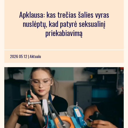
Apklausa: kas trečias šalies vyras
nuslėptų, kad patyrė seksualinį
priekabiavimą
2026 05 12 |
Aktualu