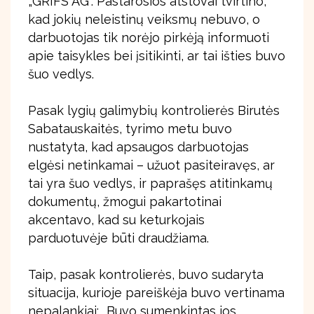
„GRIFS AG“. Pastarosios atstovai tvirtino,
kad jokių neleistinų veiksmų nebuvo, o
darbuotojas tik norėjo pirkėją informuoti
apie taisykles bei įsitikinti, ar tai išties buvo
šuo vedlys.
Pasak lygių galimybių kontrolierės Birutės
Sabatauskaitės, tyrimo metu buvo
nustatyta, kad apsaugos darbuotojas
elgėsi netinkamai – užuot pasiteiravęs, ar
tai yra šuo vedlys, ir paprašęs atitinkamų
dokumentų, žmogui pakartotinai
akcentavo, kad su keturkojais
parduotuvėje būti draudžiama.
Taip, pasak kontrolierės, buvo sudaryta
situacija, kurioje pareiškėja buvo vertinama
nepalankiai: „Buvo sumenkintas jos