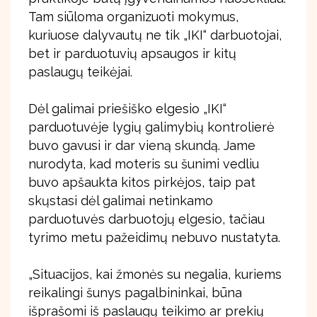
Tam siūloma organizuoti mokymus,
kuriuose dalyvautų ne tik „IKI“ darbuotojai,
bet ir parduotuvių apsaugos ir kitų
paslaugų teikėjai.
Dėl galimai priešiško elgesio „IKI“
parduotuvėje lygių galimybių kontrolierė
buvo gavusi ir dar vieną skundą. Jame
nurodyta, kad moteris su šunimi vedliu
buvo apšaukta kitos pirkėjos, taip pat
skųstasi dėl galimai netinkamo
parduotuvės darbuotojų elgesio, tačiau
tyrimo metu pažeidimų nebuvo nustatyta.
„Situacijos, kai žmonės su negalia, kuriems
reikalingi šunys pagalbininkai, būna
išprašomi iš paslaugų teikimo ar prekių