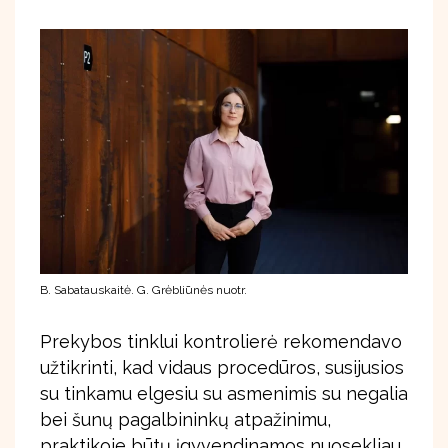
B. Sabatauskaitė. G. Grėbliūnės nuotr.
Prekybos tinklui kontrolierė rekomendavo
užtikrinti, kad vidaus procedūros, susijusios
su tinkamu elgesiu su asmenimis su negalia
bei šunų pagalbininkų atpažinimu,
praktikoje būtų įgyvendinamos nuosekliau.