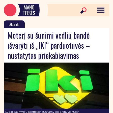
Aktualu
Moterį su šunimi vedliu bandė
išvaryti iš „IKI“ parduotuvės –
nustatytas priekabiavimas
Lygių galimybių kontrolieriaus tarnybos archyvo nuotr.