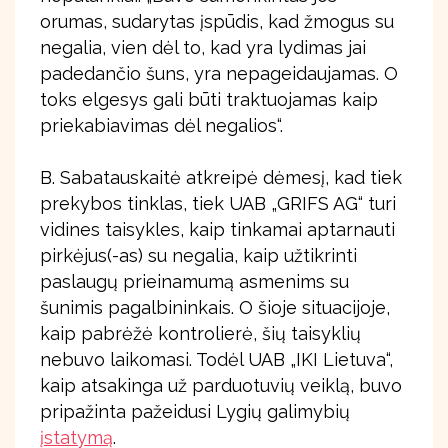
orumas, sudarytas įspūdis, kad žmogus su
negalia, vien dėl to, kad yra lydimas jai
padedančio šuns, yra nepageidaujamas. O
toks elgesys gali būti traktuojamas kaip
priekabiavimas dėl negalios“.
B. Sabatauskaitė atkreipė dėmesį, kad tiek
prekybos tinklas, tiek UAB „GRIFS AG“ turi
vidines taisykles, kaip tinkamai aptarnauti
pirkėjus(-as) su negalia, kaip užtikrinti
paslaugų prieinamumą asmenims su
šunimis pagalbininkais. O šioje situacijoje,
kaip pabrėžė kontrolierė, šių taisyklių
nebuvo laikomasi. Todėl UAB „IKI Lietuva“,
kaip atsakinga už parduotuvių veiklą, buvo
pripažinta pažeidusi Lygių galimybių
įstatymą
.