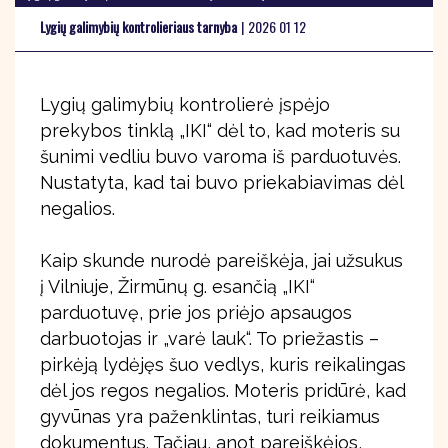
Lygių galimybių kontrolieriaus tarnyba
|
2026 01 12
Lygių galimybių kontrolierė įspėjo
prekybos tinklą „IKI“ dėl to, kad moteris su
šunimi vedliu buvo varoma iš parduotuvės.
Nustatyta, kad tai buvo priekabiavimas dėl
negalios.
Kaip skunde nurodė pareiškėja, jai užsukus
į Vilniuje, Žirmūnų g. esančią „IKI“
parduotuvę, prie jos priėjo apsaugos
darbuotojas ir „varė lauk“. To priežastis –
pirkėją lydėjęs šuo vedlys, kuris reikalingas
dėl jos regos negalios. Moteris pridūrė, kad
gyvūnas yra paženklintas, turi reikiamus
dokumentus. Tačiau, anot pareiškėjos,