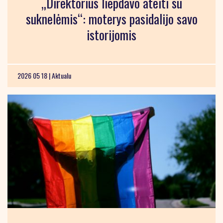
„Direktorius liepdavo ateiti su
suknelėmis“: moterys pasidalijo savo
istorijomis
2026 05 18 |
Aktualu