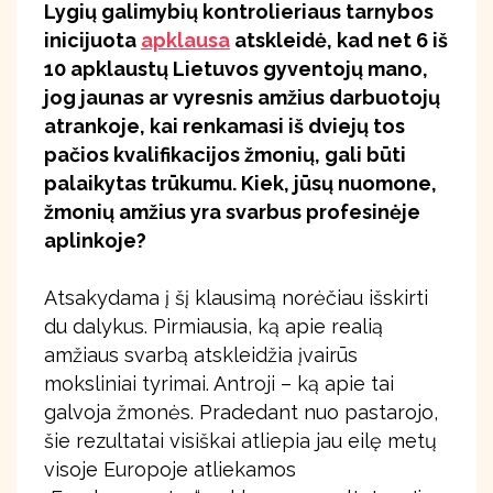
Lygių galimybių kontrolieriaus tarnybos
inicijuota
apklausa
atskleidė, kad net 6 iš
10 apklaustų Lietuvos gyventojų mano,
jog jaunas ar vyresnis amžius darbuotojų
atrankoje, kai renkamasi iš dviejų tos
pačios kvalifikacijos žmonių, gali būti
palaikytas trūkumu. Kiek, jūsų nuomone,
žmonių amžius yra svarbus profesinėje
aplinkoje?
Atsakydama į šį klausimą norėčiau išskirti
du dalykus. Pirmiausia, ką apie realią
amžiaus svarbą atskleidžia įvairūs
moksliniai tyrimai. Antroji – ką apie tai
galvoja žmonės. Pradedant nuo pastarojo,
šie rezultatai visiškai atliepia jau eilę metų
visoje Europoje atliekamos