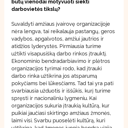
būtų vienodai motyvuoti siekti
darbovietės tikslų?
Suvaldyti amžiaus įvairovę organizacijoje
nėra lengva, tai reikalauja pastangų, geros
vadybos, apgalvotos, amžiui jautrios ir
atidžios lyderystės. Pirmiausia turime
užtikti visapusišką darbo rinkos įtrauktį.
Ekonominio bendradarbiavimo ir plėtros
organizacijos tyrimai rodo, kad įtrauki
darbo rinka užtikrina jos atsparumą
pokyčiams bei lūkesčiams. Tad tai yra pati
svarbiausia užduotis ir iššūkis, kurį turime
spręsti ir nacionaliniu lygmeniu. Kai
organizacijos sukuria įtraukią kultūrą, kur
puikiai jaučiasi skirtingo amžiaus žmonės,
laimi visi. Svarbu puoselėti kultūrą, kuri
užtikrina, kad žmones jungia bendra vizija.