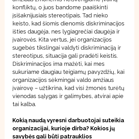
konfliktų, o juos bandome paaiškinti
įsišaknijusiais stereotipais. Tad nieko
keisto, kad šiomis dienomis diskriminacijos
išties daugėja, nes lygiagrečiai daugėja ir
įvairovės. Kita vertus, jei organizacijos
sugebės tikslingai valdyti diskriminaciją ir
stereotipus, situacija gali pradėti keistis.
Diskriminacijos ima mažėti, kai mes
sukuriame daugiau teigiamų pavyzdžių, kai
organizacijos sėkmingai valdo amžiaus
įvairovę – užtikrina, kad visi žmonės turėtų
vienodas sąlygas ir galimybes, atvirai apie
tai kalba.
Kokią naudą vyresni darbuotojai suteikia
organizacijai, kurioje dirba? Kokios jų
savybės gali būti patrauklios