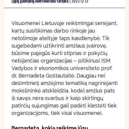
Lygių galimybių kontrolieriaus tarnyba
|
2023 12 13
Visuomenei Lietuvoje reikšmingai senėjant,
kartų susitikimas darbo rinkoje jau
netolimoje ateityje taps kasdienybė. Tik
sugebėdami užtikrinti amžiaus įvairovę,
būsime pajėgūs kurti stiprias ir pokyčių
nebijančias organizacijas – įsitikinusi ISM
Vadybos ir ekonomikos universiteto prof.
dr. Bernadeta Goštautaitė. Daugiau nei
dešimtmetį amžėjimo tematiką nagrinėjanti
mokslininkė atskleidžia, kodėl amžius pats
iš savęs nėra svarbus ir kaip skirtingų
patirčių sujungimas gali padėti klestėti tiek
organizacijoms, tiek visai visuomenei.
Bernadeta, kokią reikšmę jūsų