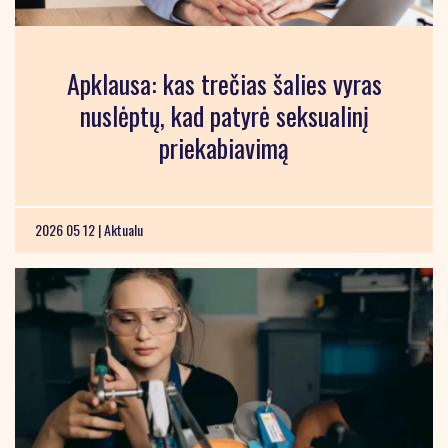
Apklausa: kas trečias šalies vyras
nuslėptų, kad patyrė seksualinį
priekabiavimą
2026 05 12 |
Aktualu