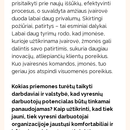
prisitaikyti prie naujų iššūkių, efektyvinti
procesus, o suvaldyta amžiaus įvairovė
duoda labai daug privalumų. Skirtingi
požiūriai, patirtys – tai esminiai dalykai.
Labai daug tyrimų rodo, kad įmonėse,
kurioje užtikrinama įvairovė, žmonės gali
dalintis savo patirtimis, sukuria daugiau
inovacijų, atliepiančių klientų poreikius.
Kuo įvairesnės komandos, įmonės, tuo
geriau jos atspindi visuomenės poreikius.
Kokias priemones turėtų taikyti
darbdaviai ir valstybė, kad vyresnių
darbuotojų potencialas būtų tinkamai
panaudojamas? Kaip užtikrinti, kad tiek
jauni, tiek vyresni darbuotojai
organizacijoje jaustųsi komfortabiliai ir