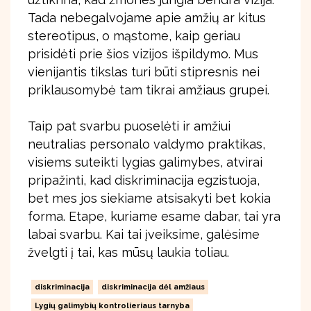
Tada nebegalvojame apie amžių ar kitus
stereotipus, o mąstome, kaip geriau
prisidėti prie šios vizijos išpildymo. Mus
vienijantis tikslas turi būti stipresnis nei
priklausomybė tam tikrai amžiaus grupei.
Taip pat svarbu puoselėti ir amžiui
neutralias personalo valdymo praktikas,
visiems suteikti lygias galimybes, atvirai
pripažinti, kad diskriminacija egzistuoja,
bet mes jos siekiame atsisakyti bet kokia
forma. Etape, kuriame esame dabar, tai yra
labai svarbu. Kai tai įveiksime, galėsime
žvelgti į tai, kas mūsų laukia toliau.
diskriminacija
diskriminacija dėl amžiaus
Lygių galimybių kontrolieriaus tarnyba