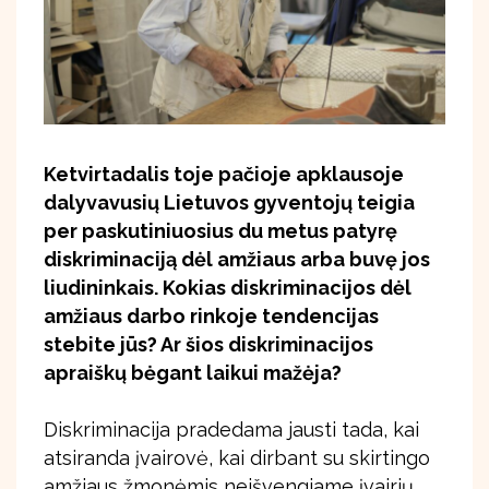
Ketvirtadalis toje pačioje apklausoje
dalyvavusių Lietuvos gyventojų teigia
per paskutiniuosius du metus patyrę
diskriminaciją dėl amžiaus arba buvę jos
liudininkais. Kokias diskriminacijos dėl
amžiaus darbo rinkoje tendencijas
stebite jūs? Ar šios diskriminacijos
apraiškų bėgant laikui mažėja?
Diskriminacija pradedama jausti tada, kai
atsiranda įvairovė, kai dirbant su skirtingo
amžiaus žmonėmis neišvengiame įvairių