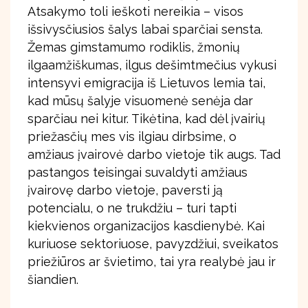
Atsakymo toli ieškoti nereikia – visos
išsivysčiusios šalys labai sparčiai sensta.
Žemas gimstamumo rodiklis, žmonių
ilgaamžiškumas, ilgus dešimtmečius vykusi
intensyvi emigracija iš Lietuvos lemia tai,
kad mūsų šalyje visuomenė senėja dar
sparčiau nei kitur. Tikėtina, kad dėl įvairių
priežasčių mes vis ilgiau dirbsime, o
amžiaus įvairovė darbo vietoje tik augs. Tad
pastangos teisingai suvaldyti amžiaus
įvairovę darbo vietoje, paversti ją
potencialu, o ne trukdžiu – turi tapti
kiekvienos organizacijos kasdienybė. Kai
kuriuose sektoriuose, pavyzdžiui, sveikatos
priežiūros ar švietimo, tai yra realybė jau ir
šiandien.