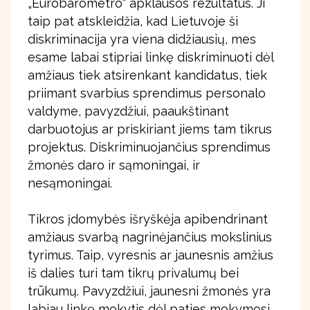
„Eurobarometro“ apklausos rezultatus. Ji
taip pat atskleidžia, kad Lietuvoje ši
diskriminacija yra viena didžiausių, mes
esame labai stipriai linkę diskriminuoti dėl
amžiaus tiek atsirenkant kandidatus, tiek
priimant svarbius sprendimus personalo
valdyme, pavyzdžiui, paaukštinant
darbuotojus ar priskiriant jiems tam tikrus
projektus. Diskriminuojančius sprendimus
žmonės daro ir sąmoningai, ir
nesąmoningai.
Tikros įdomybės išryškėja apibendrinant
amžiaus svarbą nagrinėjančius mokslinius
tyrimus. Taip, vyresnis ar jaunesnis amžius
iš dalies turi tam tikrų privalumų bei
trūkumų. Pavyzdžiui, jaunesni žmonės yra
labiau linkę mokytis dėl paties mokymosi