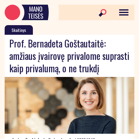
Skaitinys
Prof. Bernadeta Goštautaitė:
amžiaus įvairovę privalome suprasti
kaip privalumą, o ne trukdį