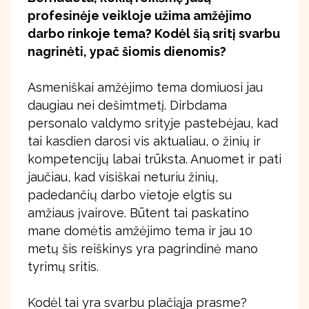
profesinėje veikloje užima amžėjimo
darbo rinkoje tema? Kodėl šią sritį svarbu
nagrinėti, ypač šiomis dienomis?
Asmeniškai amžėjimo tema domiuosi jau
daugiau nei dešimtmetį. Dirbdama
personalo valdymo srityje pastebėjau, kad
tai kasdien darosi vis aktualiau, o žinių ir
kompetencijų labai trūksta. Anuomet ir pati
jaučiau, kad visiškai neturiu žinių,
padedančių darbo vietoje elgtis su
amžiaus įvairove. Būtent tai paskatino
mane domėtis amžėjimo tema ir jau 10
metų šis reiškinys yra pagrindinė mano
tyrimų sritis.
Kodėl tai yra svarbu plačiąja prasme?