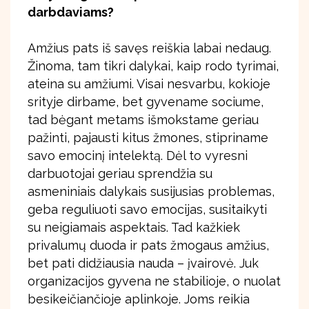
darbdaviams?
Amžius pats iš savęs reiškia labai nedaug.
Žinoma, tam tikri dalykai, kaip rodo tyrimai,
ateina su amžiumi. Visai nesvarbu, kokioje
srityje dirbame, bet gyvename sociume,
tad bėgant metams išmokstame geriau
pažinti, pajausti kitus žmones, stipriname
savo emocinį intelektą. Dėl to vyresni
darbuotojai geriau sprendžia su
asmeniniais dalykais susijusias problemas,
geba reguliuoti savo emocijas, susitaikyti
su neigiamais aspektais. Tad kažkiek
privalumų duoda ir pats žmogaus amžius,
bet pati didžiausia nauda – įvairovė. Juk
organizacijos gyvena ne stabilioje, o nuolat
besikeičiančioje aplinkoje. Joms reikia