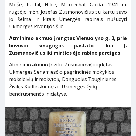
Moše, Rachil, Hilde, Mordechal, Golda. 1941 m.
rugsėjo mėn. Josefas Zusmonovičius su kartu savo
jo šeima ir kitais Umergės rabinais nužudyti
Ukmergės Pivonijos šile.
Atminimo akmuo įrengtas Vienuolyno g. 2, prie
buvusio sinagogos pastato, kur J.
Zusmanovičius iki mirties ėjo rabino pareigas.
Atminimo akmuo Jozifui Zusmanovičiui įdėtas
Ukmergės Senamiesčio pagrindinės mokyklos
moksleivių ir mokytojų Danguolės Tauginienės,
Živilės Kudlinskienės ir Ukmergės žydų
bendruomenės iniciatyva.