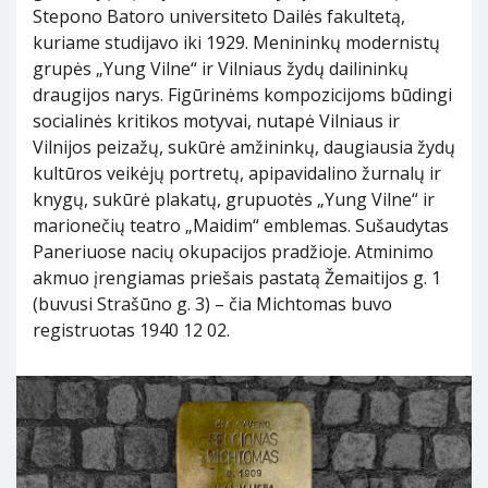
Stepono Batoro universiteto Dailės fakultetą,
kuriame studijavo iki 1929. Menininkų modernistų
grupės „Yung Vilne“ ir Vilniaus žydų dailininkų
draugijos narys. Figūrinėms kompozicijoms būdingi
socialinės kritikos motyvai, nutapė Vilniaus ir
Vilnijos peizažų, sukūrė amžininkų, daugiausia žydų
kultūros veikėjų portretų, apipavidalino žurnalų ir
knygų, sukūrė plakatų, grupuotės „Yung Vilne“ ir
marionečių teatro „Maidim“ emblemas. Sušaudytas
Paneriuose nacių okupacijos pradžioje. Atminimo
akmuo įrengiamas priešais pastatą Žemaitijos g. 1
(buvusi Strašūno g. 3) – čia Michtomas buvo
registruotas 1940 12 02.