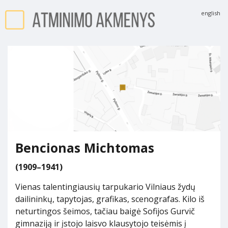
english
Bencionas Michtomas
(1909–1941)
Vienas talentingiausių tarpukario Vilniaus žydų
dailininkų, tapytojas, grafikas, scenografas. Kilo iš
neturtingos šeimos, tačiau baigė Sofijos Gurvič
gimnaziją ir įstojo laisvo klausytojo teisėmis į